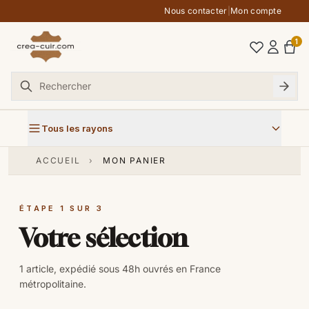
Aller au contenu
Nous contacter
|
Mon compte
1
Tous les rayons
ACCUEIL
›
MON PANIER
ÉTAPE 1 SUR 3
Votre sélection
1 article, expédié sous 48h ouvrés en France
métropolitaine.