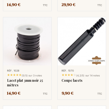
14,90 €
29,90 €
TTC
TTC
RÉF. 1028
RÉF. 1070










(5/5) sur 3 notes
(4,2/5) sur 14 notes
Lacet plat 3mm noir 25
Coupe lacets
mètres
14,90 €
9,90 €
TTC
TTC