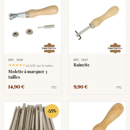
RÉF. 1409
RÉF. 1407
Rainette





(4,5/5) sur 6 notes
Molette à marquer 3
tailles
14,90 €
9,90 €
TTC
TTC
-55%