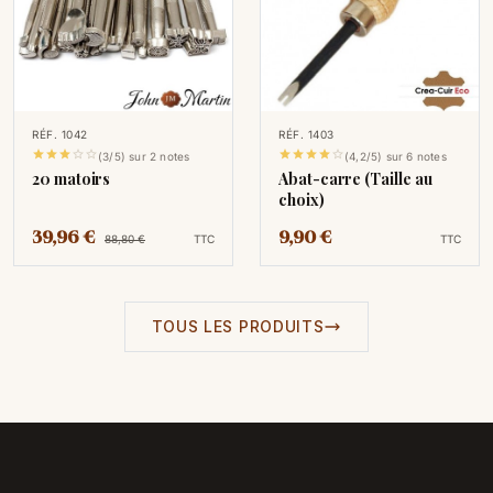
RÉF. 1042
RÉF. 1403










(3/5) sur 2 notes
(4,2/5) sur 6 notes
20 matoirs
Abat-carre (Taille au
choix)
39,96 €
9,90 €
88,80 €
TTC
TTC
TOUS LES PRODUITS