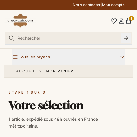
Aller au contenu
Nous contacter
|
Mon compte
1
Tous les rayons
ACCUEIL
›
MON PANIER
ÉTAPE 1 SUR 3
Votre sélection
1 article, expédié sous 48h ouvrés en France
métropolitaine.