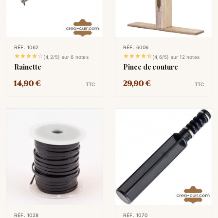
RÉF. 1062
RÉF. 6006










(4,2/5) sur 6 notes
(4,6/5) sur 12 notes
Rainette
Pince de couture
14,90 €
29,90 €
TTC
TTC
RÉF. 1028
RÉF. 1070