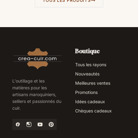
TOUS LES PRODUITS
Boutique
Tous les rayons
Nouveautés
L'outillage et les
Meilleures ventes
matières pour les
Promotions
artisans maroquiniers,
selliers et passionnés du
Idées cadeaux
cuir.
Chèques cadeaux