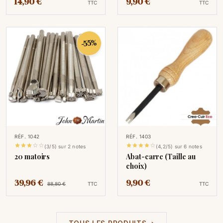
14,90 €
9,90 €
TTC
TTC
-55%
RÉF. 1042
RÉF. 1403










(3/5) sur 2 notes
(4,2/5) sur 6 notes
20 matoirs
Abat-carre (Taille au
choix)
39,96 €
9,90 €
88,80 €
TTC
TTC