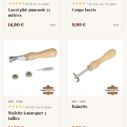










(5/5) sur 3 notes
(4,2/5) sur 14 notes
Lacet plat 3mm noir 25
Coupe lacets
mètres
14,90 €
9,90 €
TTC
TTC
RÉF. 1409
RÉF. 1407
Rainette





(4,5/5) sur 6 notes
Molette à marquer 3
tailles