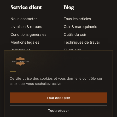
Service client
Blog
Nous contacter
Tous les articles
Livraison & retours
Cuir & maroquinerie
Conditions générales
Outils du cuir
Mentions légales
Techniques de travail
Politique de
Filière cuir
confidentialité
Métiers du cuir
Suivi de commande
Liens utiles
SERVICE CLIENTS
Ce site utilise des cookies et vous donne le contrôle sur
Nous contacter
ceux que vous souhaitez activer
Réponse sous 24h ouvrées
Tout accepter
Tout refuser
© 2026 Crea-Cuir.com — Tous droits réservés.