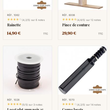
RÉF. 1062
RÉF. 6006










(4,2/5) sur 6 notes
(4,6/5) sur 12 notes
Rainette
Pince de couture
14,90 €
29,90 €
TTC
TTC
RÉF. 1028
RÉF. 1070










(5/5) sur 3 notes
(4,2/5) sur 14 notes
Lacet plat 3mm noir 25
Coupe lacets