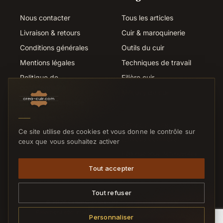
Nous contacter
Tous les articles
Livraison & retours
Cuir & maroquinerie
Conditions générales
Outils du cuir
Mentions légales
Techniques de travail
Politique de
Filière cuir
confidentialité
Métiers du cuir
Suivi de commande
Liens utiles
SERVICE CLIENTS
Ce site utilise des cookies et vous donne le contrôle sur
Nous contacter
ceux que vous souhaitez activer
Réponse sous 24h ouvrées
Tout accepter
Tout refuser
© 2026 Crea-Cuir.com — Tous droits réservés.
Paiement sécurisé
CB
VISA
MC
VIREMENT
Personnaliser