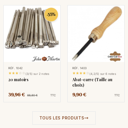
-55%
RÉF. 1042
RÉF. 1403










(3/5) sur 2 notes
(4,2/5) sur 6 notes
20 matoirs
Abat-carre (Taille au
choix)
39,96 €
9,90 €
88,80 €
TTC
TTC
TOUS LES PRODUITS