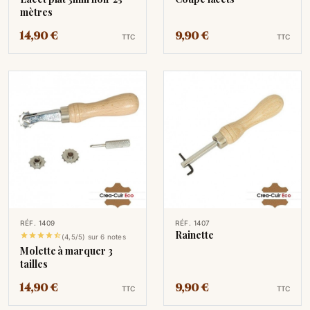
mètres
14,90 €
9,90 €
TTC
TTC
RÉF. 1409
RÉF. 1407
Rainette





(4,5/5) sur 6 notes
Molette à marquer 3
tailles
14,90 €
9,90 €
TTC
TTC