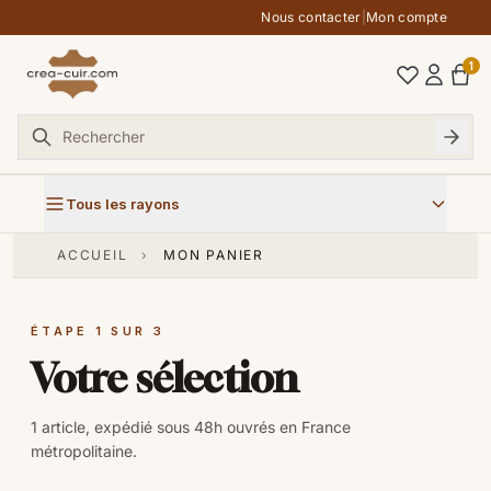
Aller au contenu
Nous contacter
|
Mon compte
1
Tous les rayons
ACCUEIL
›
MON PANIER
ÉTAPE 1 SUR 3
Votre sélection
1 article, expédié sous 48h ouvrés en France
métropolitaine.