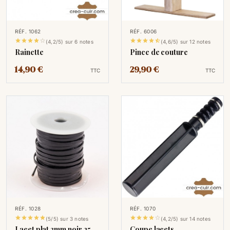
RÉF. 1062
RÉF. 6006










(4,2/5) sur 6 notes
(4,6/5) sur 12 notes
Rainette
Pince de couture
14,90 €
29,90 €
TTC
TTC
RÉF. 1028
RÉF. 1070










(5/5) sur 3 notes
(4,2/5) sur 14 notes
Lacet plat 3mm noir 25
Coupe lacets