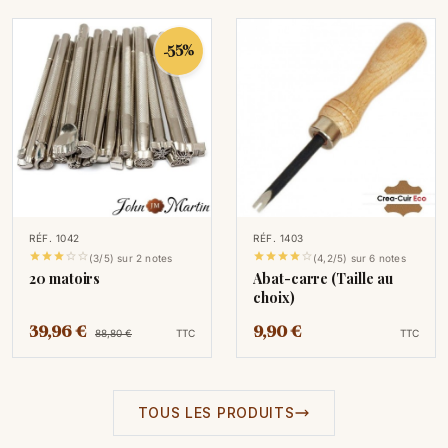
-55%
RÉF. 1042
RÉF. 1403










(3/5) sur 2 notes
(4,2/5) sur 6 notes
20 matoirs
Abat-carre (Taille au
choix)
39,96 €
9,90 €
88,80 €
TTC
TTC
TOUS LES PRODUITS