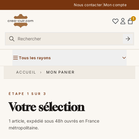
Aller au contenu
Nous contacter
|
Mon compte
1
Tous les rayons
ACCUEIL
›
MON PANIER
ÉTAPE 1 SUR 3
Votre sélection
1 article, expédié sous 48h ouvrés en France
métropolitaine.