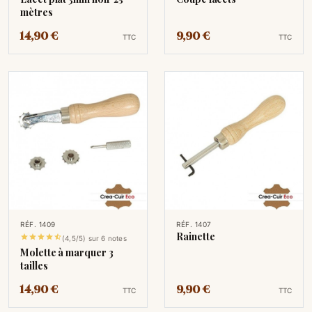
mètres
14,90 €
9,90 €
TTC
TTC
RÉF. 1409
RÉF. 1407
Rainette





(4,5/5) sur 6 notes
Molette à marquer 3
tailles
14,90 €
9,90 €
TTC
TTC