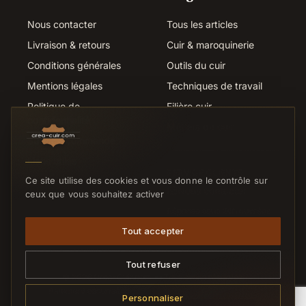
Nous contacter
Tous les articles
Livraison & retours
Cuir & maroquinerie
Conditions générales
Outils du cuir
Mentions légales
Techniques de travail
Politique de
Filière cuir
confidentialité
Métiers du cuir
Suivi de commande
Liens utiles
SERVICE CLIENTS
Ce site utilise des cookies et vous donne le contrôle sur
Nous contacter
ceux que vous souhaitez activer
Réponse sous 24h ouvrées
Tout accepter
Tout refuser
© 2026 Crea-Cuir.com — Tous droits réservés.
Paiement sécurisé
CB
VISA
MC
VIREMENT
Personnaliser