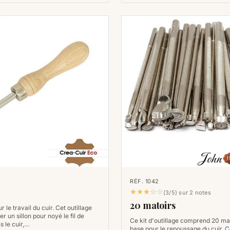
RÉF. 1042
e





(3/5) sur 2 notes
20 matoirs
r le travail du cuir. Cet outillage
er un sillon pour noyé le fil de
Ce kit d'outillage comprend 20 ma
s le cuir,…
base pour le repoussage du cuir. C