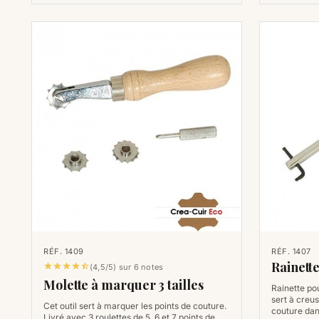
RÉF. 1409
RÉF. 1407
Rainett





(4,5/5) sur 6 notes
Molette à marquer 3 tailles
Rainette pou
sert à creus
Cet outil sert à marquer les points de couture.
couture dan
Livré avec 3 roulettes de 5, 6 et 7 points de