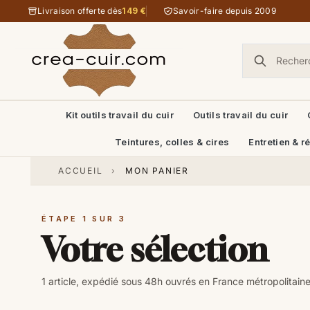
Aller au contenu
Livraison offerte dès
149 €
Savoir-faire depuis 2009
Kit outils travail du cuir
Outils travail du cuir
Teintures, colles & cires
Entretien & r
ACCUEIL
›
MON PANIER
ÉTAPE 1 SUR 3
Votre sélection
1 article, expédié sous 48h ouvrés en France métropolitaine