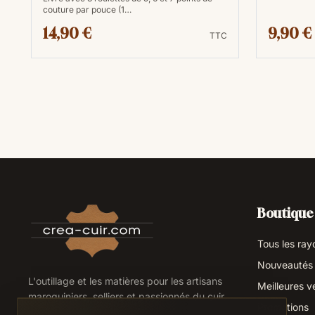
couture par pouce (1…
14,90 €
9,90 €
TTC
Boutique
Tous les ray
Nouveautés
L'outillage et les matières pour les artisans
Meilleures v
maroquiniers, selliers et passionnés du cuir.
Promotions