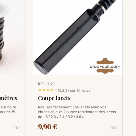
RÉF. 1070





(4,2/5) sur 14 notes
 mètres
Coupe lacets
leur noire
Réalisez facilement vos lacets avec vos
eur et 25
chutes de cuir. Coupez rapidement des lacets
de 1.6 / 2.0 / 2.4 / 3.2 / 3.6 /…
9,90 €
TTC
TTC