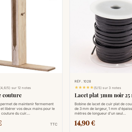
RÉF. 1028





(4,6/5) sur 12 notes
(5/5) sur 3 notes
e couture
Lacet plat 3mm noir 25
 permet de maintenir fermement
Bobine de lacet de cuir plat de cou
 et libérer vos deux mains pour le
de 3 mm de largeur, 1 mm d'épaiss
a couture du cuir.…
mètres de longueur d'un seul…
€
14,90 €
TTC