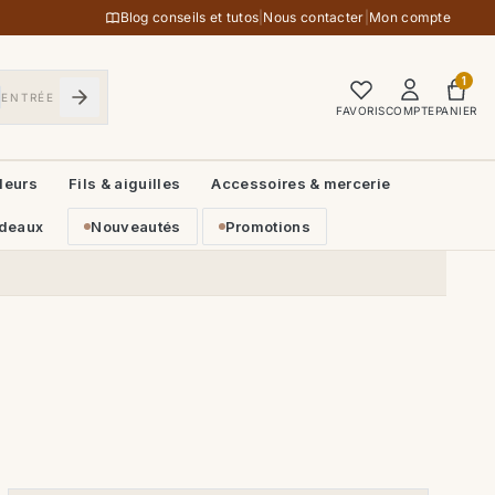
Blog conseils et tutos
|
Nous contacter
|
Mon compte
1
ENTRÉE
FAVORIS
COMPTE
PANIER
leurs
Fils & aiguilles
Accessoires & mercerie
deaux
Nouveautés
Promotions