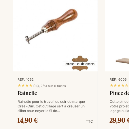
RÉF. 1062
RÉF. 6006










(4,2/5) sur 6 notes
Rainette
Pince d
Rainette pour le travail du cuir de marque
Cette pince
Créa-Cuir. Cet outillage sert à creuser un
votre projet
sillon pour noyer le fil de…
laçage ou l
14,90 €
29,90 
TTC