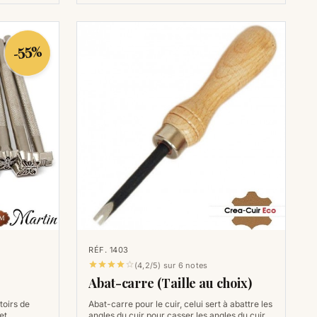
-55%
RÉF. 1403





(4,2/5) sur 6 notes
Abat-carre (Taille au choix)
toirs de
Abat-carre pour le cuir, celui sert à abattre les
et
angles du cuir pour casser les angles du cuir