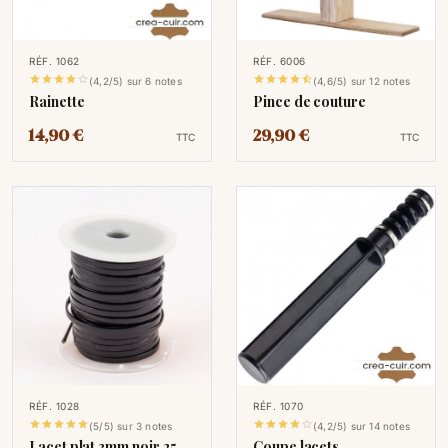
RÉF. 1062
RÉF. 6006










(4,2/5) sur 6 notes
(4,6/5) sur 12 notes
Rainette
Pince de couture
14,90 €
29,90 €
TTC
TTC
RÉF. 1028
RÉF. 1070










(5/5) sur 3 notes
(4,2/5) sur 14 notes
Lacet plat 3mm noir 25
Coupe lacets