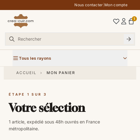
Aller au contenu
Nous contacter
|
Mon compte
1
Tous les rayons
ACCUEIL
›
MON PANIER
ÉTAPE 1 SUR 3
Votre sélection
1 article, expédié sous 48h ouvrés en France
métropolitaine.