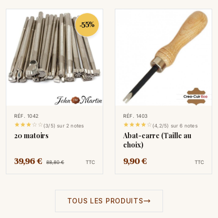
-55%
RÉF. 1042
RÉF. 1403










(3/5) sur 2 notes
(4,2/5) sur 6 notes
20 matoirs
Abat-carre (Taille au
choix)
39,96 €
9,90 €
88,80 €
TTC
TTC
TOUS LES PRODUITS