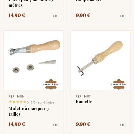
mètres
14,90 €
9,90 €
TTC
TTC
RÉF. 1409
RÉF. 1407
Rainette





(4,5/5) sur 6 notes
Molette à marquer 3
tailles
14,90 €
9,90 €
TTC
TTC