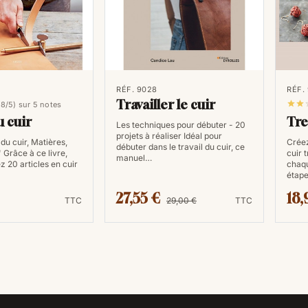
qualité.
8. Développer sa créativ
En lisant des livres sur le travail du 
Vous apprendrez à personnaliser vos 
RÉF. 9028
RÉF.
style personnel à travers vos création
Travailler le cuir


,8/5) sur 5 notes
u cuir
Tre
Les techniques pour débuter - 20
En conclusion, la lecture d'un livre su
projets à réaliser Idéal pour
 du cuir, Matières,
Créez
préparatoire. C'est une source inesti
débuter dans le travail du cuir, ce
" Grâce à ce livre,
cuir 
manuel…
pour les artisans de tous niveaux. Q
z 20 articles en cuir
chaqu
étape
perfectionner vos compétences, plonge
27,55 €
18,
moyen sûr de réussir dans cet artisana
TTC
29,00 €
TTC
guider, et préparez-vous à créer des