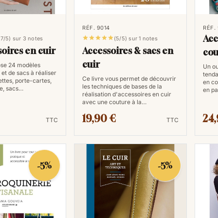
2. Sécurité
La sécurité est une priorité lorsque l'
RÉF. 9014
RÉF.
Acc





,7/5) sur 3 notes
(5/5) sur 1 notes
robustes comme le cuir. La lecture d'u
oires en cuir
Accessoires & sacs en
cou
d'apprendre les mesures de sécurité e
cuir
ose 24 modèles
Un ou
et de sacs à réaliser
tenda
3. Familiarisation avec l
Ce livre vous permet de découvrir
ettes, porte-cartes,
en co
les techniques de bases de la
e, sacs…
en pa
réalisation d'accessoires en cuir
Le travail du cuir nécessite l'utilisat
avec une couture à la…
présentera ces outils en détail, vous
19,90 €
24,
TTC
TTC
apprendrez à choisir la bonne lame, à 
différences entre les différents types
4. Inspiration
-5%
-5%
Les livres sur le travail du cuir regor
pages, vous pourrez trouver des idée
créations. Ils vous guideront égalem