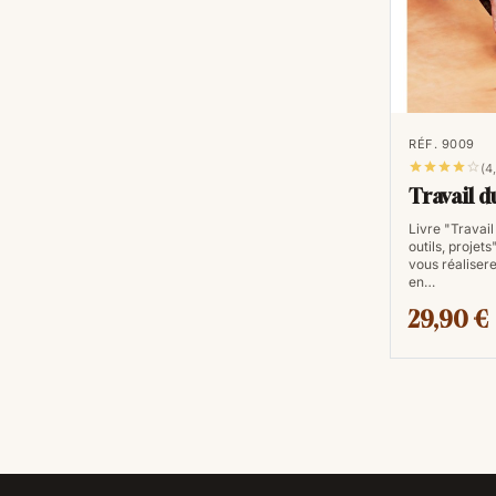
RÉF. 9009





(4
Travail d
Livre "Travail
outils, projets
vous réalisere
en…
29,90 €