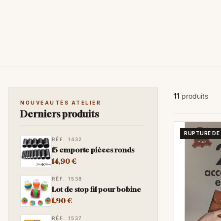
11
produits
NOUVEAUTÉS ATELIER
Derniers produits
RUPTURE DE
RÉF. 1432
15 emporte pièces ronds
14,90 €
RÉF. 1538
Lot de stop fil pour bobine
1,90 €
RÉF. 1537