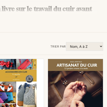
livre sur le travail du cuir avant
inant qui a traversé les siècles, évoluant et se
ous souhaitiez vous lancer dans la création de vos
oyez déjà un artisan expérimenté, la lecture d'un livre
tre une étape cruciale avant de débuter un nouveau
TRIER PAR
rons pourquoi la consultation de ressources littéraires
mportance particulière.
damentaux
 cuir, il est essentiel de comprendre les bases. Un
oduira aux concepts fondamentaux tels que le choix du
 couture, les techniques de teinture, et bien plus
lide pour démarrer vos projets.