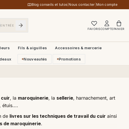
Blog conseils et tutos
|
Nous contacter
|
Mon compte
ENTRÉE
FAVORIS
COMPTE
PANIER
leurs
Fils & aiguilles
Accessoires & mercerie
deaux
Nouveautés
Promotions
 cuir
, la
maroquinerie
, la
sellerie
, harnachement, art
 étuis....
on de
livres sur les techniques de travail du cuir
ainsi
s de maroquinerie
.