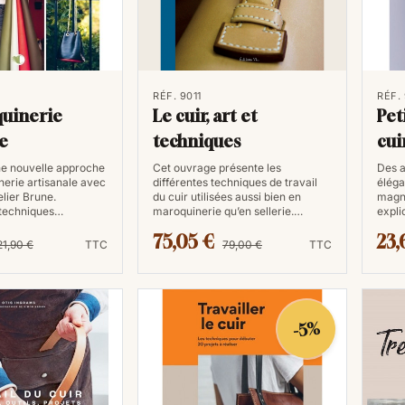
personnalisation de vos articles en cu
5. Techniques avancées
Que vous soyez novice ou expert, les l
RÉF. 9011
RÉF.
uinerie
Le cuir, art et
Pet
astuces pour améliorer vos compéten
le
techniques
cuir
que la pyrogravure, l'embossage, et 
acc
e nouvelle approche
Cet ouvrage présente les
Des a
nerie artisanale avec
différentes techniques de travail
éléga
6. Références pratiques
telier Brune.
du cuir utilisées aussi bien en
magni
 techniques…
maroquinerie qu’en sellerie.…
expli
Les livres sur le travail du cuir serv
75,05 €
23,
21,90 €
TTC
79,00 €
TTC
à tout moment. Vous n'aurez pas à d
clarifier un point obscur. Tout ce do
7. Créer des projets dur
-5%
Les ouvrages sur le travail du cuir v
pour différents projets, vous permetta