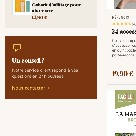
Gabarit d'affûtage pour
abat-carre
14,90 €
RÉF. 9013





(4
24 access
Ce livre prop
d'accessoires 
en cuir : poch
porte-monnai
Un conseil ?
Notre service client répond à vos
19,90 €
questions en 24h ouvrées.
Nous contacter