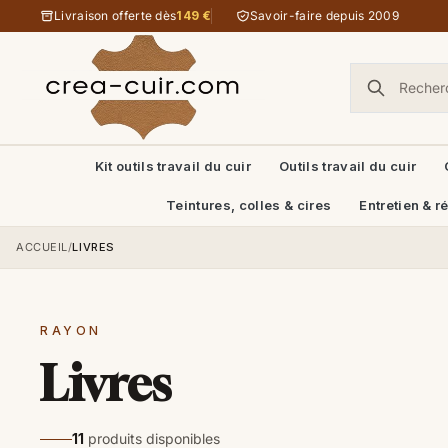
Aller au contenu
Livraison offerte dès
149 €
Savoir-faire depuis 2009
Kit outils travail du cuir
Outils travail du cuir
Teintures, colles & cires
Entretien & r
ACCUEIL
/
LIVRES
RAYON
Livres
11
produits disponibles