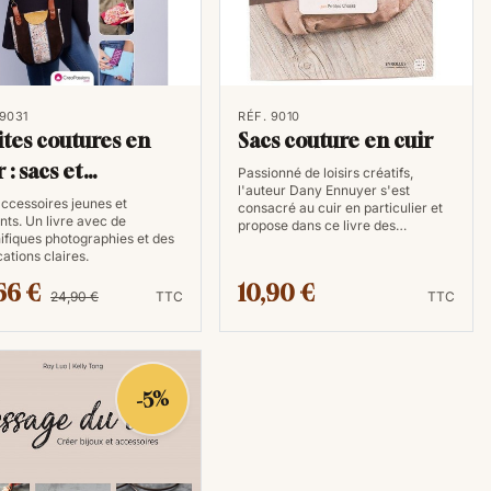
ir.
ivres sur le travail du cuir offrent des conseils et des
 9031
RÉF. 9010
ites coutures en
Sacs couture en cuir
ces. Vous découvrirez des techniques avancées telles
 : sacs et
la fabrication de motifs complexes.
Passionné de loisirs créatifs,
l'auteur Dany Ennuyer s'est
essoires
ccessoires jeunes et
consacré au cuir en particulier et
nts. Un livre avec de
propose dans ce livre des…
fiques photographies et des
cations claires.
ent de références pratiques que vous pouvez consulter
66 €
10,90 €
24,90 €
TTC
TTC
épendre d'Internet pour résoudre un problème ou
nt vous avez besoin est à portée de main.
ables
-5%
ous guideront dans la sélection des cuirs appropriés
nt ainsi de créer des articles durables et de haute