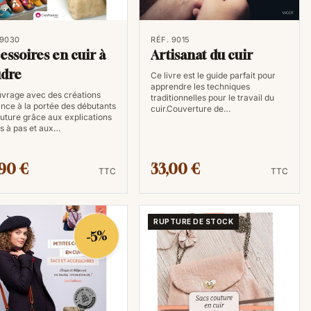
on travaille avec des outils tranchants et des matériaux
 9030
RÉF. 9015
essoires en cuir à
Artisanat du cuir
n livre sur le travail du cuir vous permettra
dre
ssentielles à prendre pour éviter les accidents.
Ce livre est le guide parfait pour
apprendre les techniques
vrage avec des créations
traditionnelles pour le travail du
nce à la portée des débutants
cuir.Couverture de…
es outils
uture grâce aux explications
s à pas et aux…
ion d'une variété d'outils spécifiques. Un bon livre vous
 montrant comment les utiliser correctement. Vous
90 €
33,00 €
TTC
TTC
maîtriser l'utilisation du matoir, et à comprendre les
 de poinçons.
RUPTURE DE STOCK
-5%
gent de photos de projets inspirants. En feuilletant ces
s, des modèles et des inspirations pour vos propres
ent dans le processus de conception et de