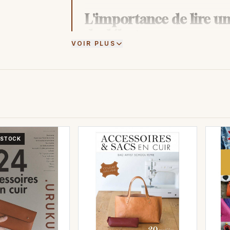
L'importance de lire un 
de débuter
VOIR PLUS
Le travail du cuir est un artisanat fasc
perfectionnant au fil du temps. Que v
propres articles en cuir ou que vous s
sur le travail du cuir peut s'avérer ê
projet. Dans cet article, nous explore
dédiées au travail du cuir revêt une i
 STOCK
1. Comprendre les fon
Lorsque l'on débute dans le travail du
livre sur le travail du cuir vous intr
cuir approprié, les différents types de
encore. Vous aurez ainsi une base so