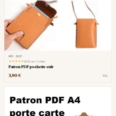
RÉF. 3007





(5/5) sur 1 notes
Patron PDF pochette cuir
3,90 €
TTC