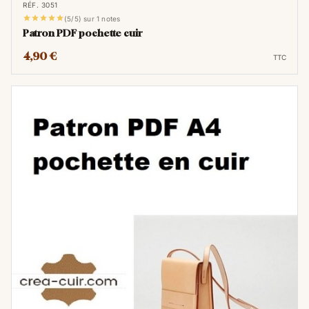
RÉF. 3051





(5/5) sur 1 notes
Patron PDF pochette cuir
4,90 €
TTC