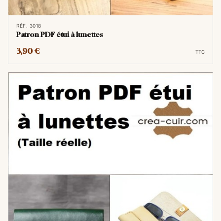
Variété de styles et de
modèles
RÉF. 3018
Patron PDF étui à lunettes
Les plateformes en ligne regorgent de
3,90 €
patrons de maroquinerie au format PDF qui
TTC
couvrent une variété de styles, de la petite
maroquinerie aux sacs plus volumineux, en
passant par les porte-monnaie, les ceintures
et bien d'autres articles. Vous avez ainsi un
choix quasi illimité pour exprimer votre
créativité.
Économie
Comparé à l'achat de patrons papier,
l'utilisation de patrons numériques peut
s'avérer plus économique à long terme. De
plus, vous n'avez pas à investir dans des