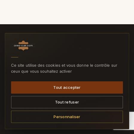
Boutique
Tous les rayons
Ce site utilise des cookies et vous donne le contrôle sur
Nouveautés
ceux que vous souhaitez activer
L'outillage et les
Meilleures ventes
matières pour les
Tout accepter
Promotions
artisans maroquiniers,
selliers et passionnés du
Idées cadeaux
Tout refuser
cuir.
Chèques cadeaux
Personnaliser