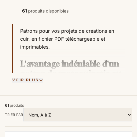
61
produits disponibles
Patrons pour vos projets de créations en
cuir, en fichier PDF téléchargeable et
imprimables.
L'avantage indéniable d'un
patron de maroquinerie au
VOIR PLUS
format PDF
La maroquinerie est un artisanat captivant
qui allie créativité, précision et expertise.
61
produits
Pour les amateurs passionnés de cet art,
TRIER PAR
l'utilisation de patrons au format PDF s'est
avérée être une ressource inestimable. Ces
modèles numériques ont révolutionné la