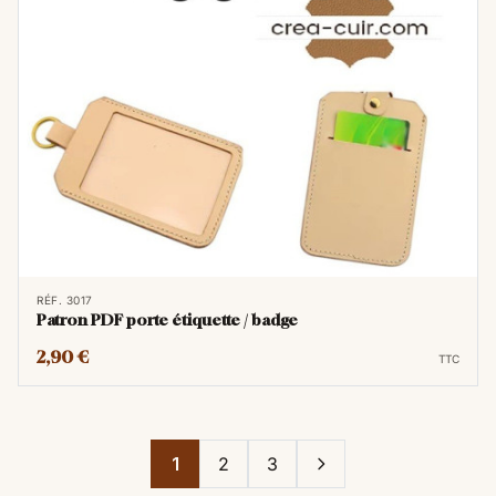
RÉF. 3017
Patron PDF porte étiquette / badge
2,90 €
TTC
1
2
3