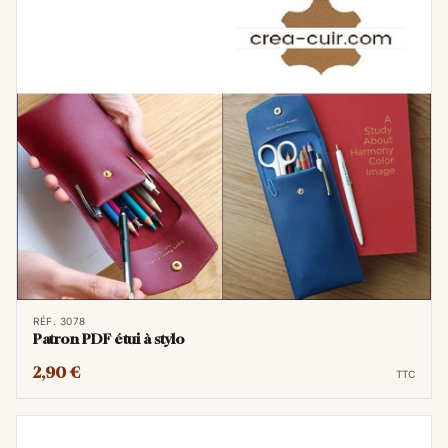
plus grand
que le A4. Pour vous donner
une idée précise : si vous posez deux
feuilles A4 l'une à côté de l'autre, vous
obtenez la taille d'une feuille A3. On
l'utilise généralement pour des affiches
murales, des calendriers ou des visuels
qui demandent plus d'impact.
En conclusion, les patrons de maroquinerie
au format PDF sont devenus une ressource
indispensable pour les artisans et les
passionnés de maroquinerie. Ils offrent une
accessibilité globale, une précision inégalée,
RÉF. 3078
une variété de styles et d'options
Patron PDF étui à stylo
économiques. En adoptant cette approche
2,90 €
TTC
numérique, les maroquiniers ont la possibilité
de créer des pièces magnifiques avec plus
de commodité et d'efficacité. Alors, que