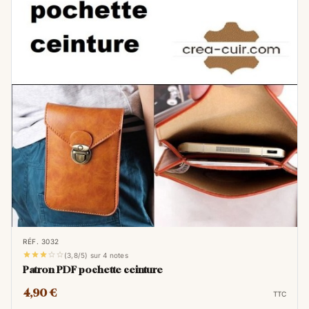
RÉF. 3032





(3,8/5) sur 4 notes
Patron PDF pochette ceinture
4,90 €
TTC