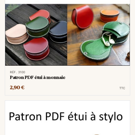
votre imprimante de bureau ou vos courriers
:
c'est le format A4.
Le format A4 : Le standard
classique
Dimensions : 21 x 29,7 cm
C'est la taille "normale". C’est le format
idéal pour les documents que l'on tient en
main, que l'on range dans un classeur ou
RÉF. 3100
Patron PDF étui à monnaie
pour des petits cadres photos. Presque
toutes les imprimantes domestiques
2,90 €
TTC
utilisent ce format par défaut.
Le format A3 : Le format "Double"
Dimensions : 29,7 x 42 cm
Le format A3 est exactement
deux fois