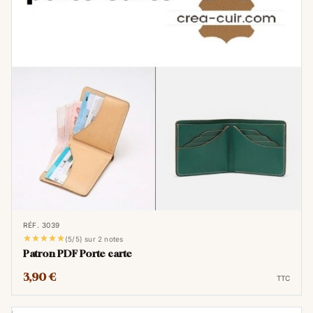
RÉF. 3039





(5/5) sur 2 notes
Patron PDF Porte carte
3,90 €
TTC