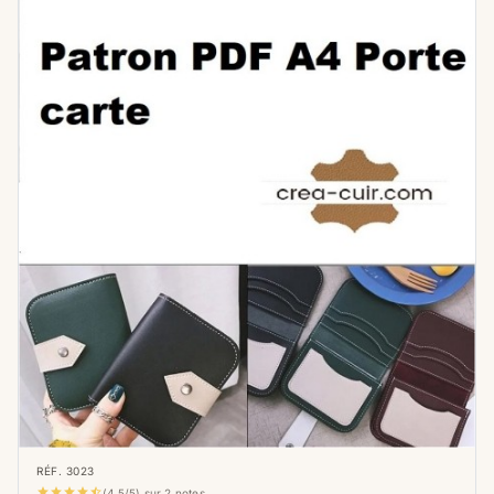
RÉF. 3023





(4,5/5) sur 2 notes