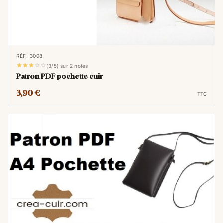
RÉF. 3008





(3/5) sur 2 notes
Patron PDF pochette cuir
3,90 €
TTC