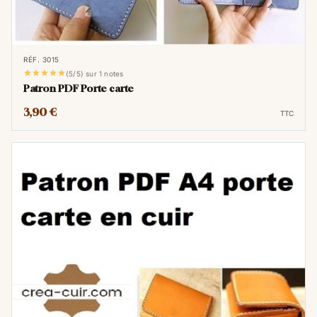
RÉF. 3015





(5/5) sur 1 notes
Patron PDF Porte carte
3,90 €
TTC