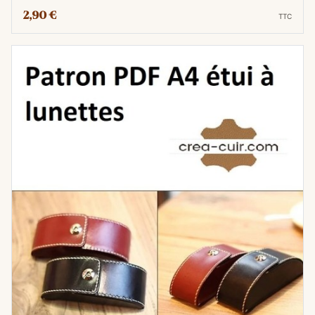
2,90 €
Les patrons numériques sont extrêmement
TTC
faciles à stocker. Ils peuvent être enregistrés
sur un ordinateur, une tablette, ou même
imprimés et conservés dans un classeur.
Cela garantit que vous n'aurez jamais à vous
soucier de perdre votre patron précieux.
Précision et évolutivité
Les fichiers PDF offrent une précision
exceptionnelle, garantissant que chaque
coupe et chaque couture seront réalisées
avec une grande fidélité au modèle
d'origine. De plus, vous pouvez zoomer,
imprimer, ou ajuster la taille du patron selon
vos besoins spécifiques.