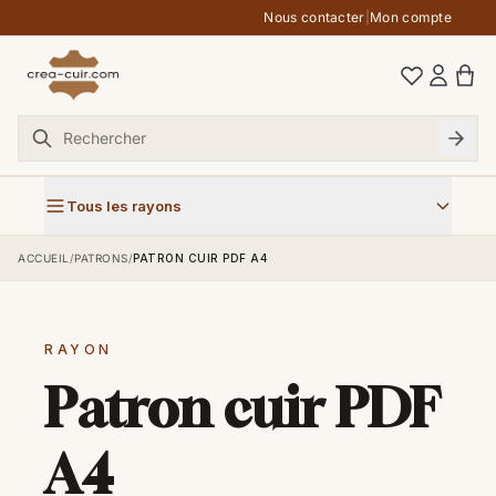
Aller au contenu
Nous contacter
|
Mon compte
Tous les rayons
ACCUEIL
/
PATRONS
/
PATRON CUIR PDF A4
RAYON
Patron cuir PDF
A4