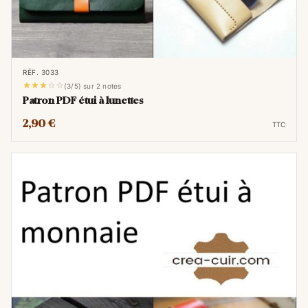
RÉF. 3033





(3/5) sur 2 notes
Patron PDF étui à lunettes
2,90 €
TTC