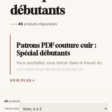
débutants
46
produits disponibles
Patrons PDF couture cuir :
Spécial débutants
Vous souhaitez vous lancer dans le travail du
cuir mais vous ne savez pas par où
commencer ? Bienvenue dans notre sélection
VOIR PLUS
de
patrons PDF de maroquinerie niveau
débutant
. Ici, pas besoin d’un atelier
professionnel ou d’années d’expérience :
46
produits
nous avons conçu des modèles simples,
élégants et accessibles à tous.
TRIER PAR