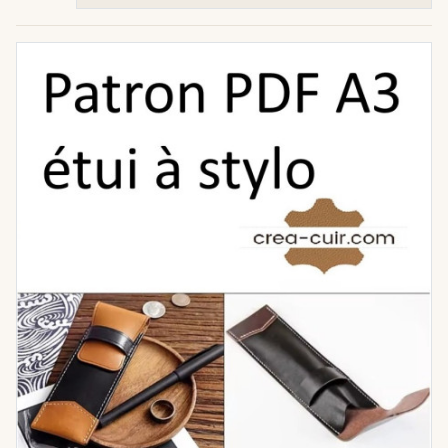
Chaque patron est pensé pour vous offrir
une expérience de création fluide et
gratifiante. En téléchargeant nos fichiers,
vous accédez à des designs épurés qui
limitent les difficultés techniques tout en
garantissant un résultat final dont vous
pourrez être fier.
Pourquoi choisir nos
patrons "Facile à réaliser" ?
Apprentissage Progressif :
Apprenez les
bases de la couture à la main (point
sellier) sans vous décourager.
Téléchargement Instantané :
Imprimez
votre gabarit chez vous au format A4 et
commencez à créer immédiatement.