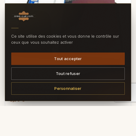
Ce site utilise des cookies et vous donne le contrôle sur
ceux que vous souhaitez activer
Tout accepter
Tout refuser
RÉF. 3062





(5/5) sur 1 notes
Personnaliser
Patron PDF étui passeport
3,90 €
TTC