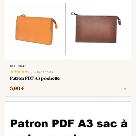
Le format A3 est exactement
deux fois
plus grand
que le A4. Pour vous donner
une idée précise : si vous posez deux
feuilles A4 l'une à côté de l'autre, vous
obtenez la taille d'une feuille A3. On
l'utilise généralement pour des affiches
murales, des calendriers ou des visuels
qui demandent plus d'impact.
RÉF. 3047





(5/5) sur 1 notes
Patron PDF A3 pochette
3,90 €
TTC