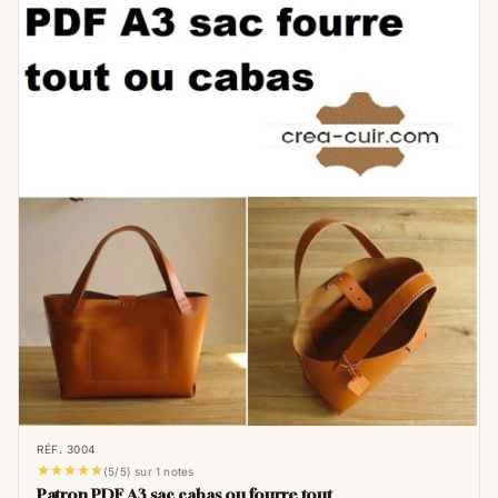
RÉF. 3004





(5/5) sur 1 notes
Patron PDF A3 sac cabas ou fourre tout