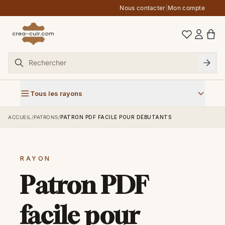
Aller au contenu
Nous contacter
|
Mon compte
Tous les rayons
ACCUEIL
/
PATRONS
/
PATRON PDF FACILE POUR DÉBUTANTS
RAYON
Patron PDF
facile pour