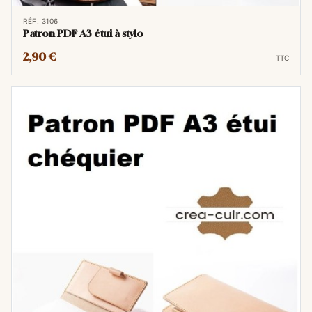
Économie de Matière :
Des modèles
RÉF. 3106
Patron PDF A3 étui à stylo
optimisés pour utiliser de petites surfaces
2,90 €
de cuir ou des chutes.
TTC
Instructions Claires :
Nos patrons
incluent les emplacements des points de
couture pour un assemblage sans erreur.
Que vous souhaitiez fabriquer votre premier
porte-carte, un porte-clés minimaliste ou une
pochette simple, nos
gabarits cuir PDF
sont
vos meilleurs alliés pour passer du rêve à la
réalisation.
A4 ou A3 : Lequel choisir ?
Pour bien comprendre la différence,
imaginez une feuille de papier classique,