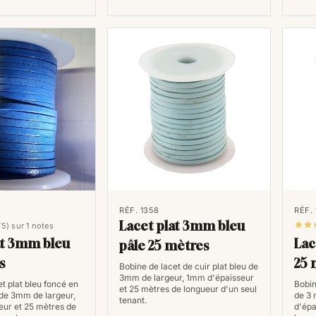
produits spécialement conçus pour ent
empiècements afin d'assurer sa durab
Quels lacets en cuir ch
Choisir des lacets en cuir peut parfo
recherchent un style élégant, une pai
votre pull préféré ou votre jupe favo
chaleur pour la mi-saison tandis que 
vos looks.
Pour commencer, optez pour une couleu
du plus bel effet avec des chaussures
RÉF. 1358
RÉF. 
Lacet plat 3mm bleu
d’opter pour des lacets qui procurero


/5) sur 1 notes
at 3mm bleu
Lac
bottines favorites. Vous trouverez ég
pâle 25 mètres
croûte de cuir dotée d’une fermeture
s
25 
Bobine de lacet de cuir plat bleu de
3mm de largeur, 1mm d'épaisseur
look faussement décontracte et tend
t plat bleu foncé en
Bobin
et 25 mètres de longueur d'un seul
 de 3mm de largeur,
de 3 
pas non plus oubliée puisqu’on retro
tenant.
ur et 25 mètres de
d'épa