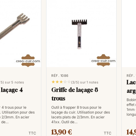
ci, des
passe lacets
pour un laçage r
des
outils
pour la fabrication de
lace
Comment assouplir des 
Si vous souhaitez donner à vos espadr
un look plus décontracté, les lacets e
intemporel et élégant, ils offrent au
avec tout type de tenue. Mais comment
Tout d'abord, lorsque vous choisissez
RÉF. 1086
RÉF.
Lac
préférée, optez pour une couleur ne





/5) sur 5 notes
(3/5) sur 1 notes
 laçage 4
Griffe de laçage 8
arg
vous êtes plus audacieuse. Si vous 
trous
n’importe quelle robe ou slim féminin
Bobin
effet
auront l'air stylées sans paraître tro
r 4 trous pour le
Outil à frapper 8 trous pour le
1mm d
. Utilisation pour des
laçage du cuir. Utilisation pour des
à votre paire de chaussure favori, c
long
de 2/3mm. En acier
lacets plats de 2/3mm. En acier
et frottez doucement jusqu’à ce qu’il
l de…
41xx. Outil de…
le cuir et rendra les lacets souples a
13,90 €
14,
TTC
TTC