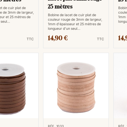
25 mètres
t de cuir plat de
Bobin
e de 3mm de largeur,
coule
Bobine de lacet de cuir plat de
ur et 25 mètres de
1mm d
couleur rouge de 3mm de largeur,
 seul…
longu
1mm d'épaisseur et 25 mètres de
longueur d'un seul…
14,90 €
14,
TTC
TTC
RÉF. 1033
RÉF.