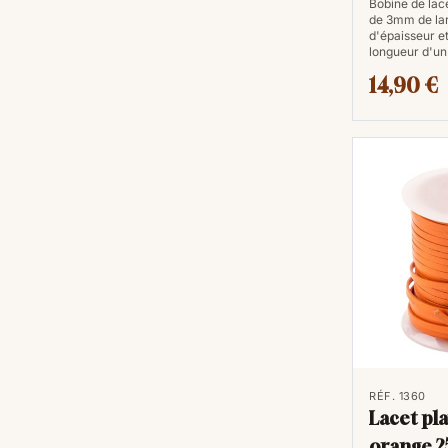
Bobine de lace
de 3mm de la
d'épaisseur e
longueur d'un 
14,90 €
RÉF. 1360
Lacet pl
orange 2