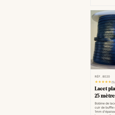
RÉF. 8020





(5
Lacet pl
25 mètre
Bobine de lace
cuir de buffle
1mm d'épaisse