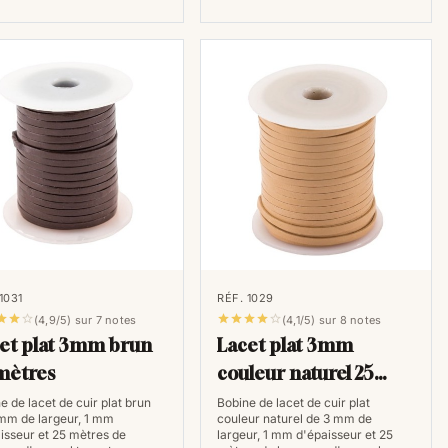
retenir le cuir et appliquez-les régulièrement sur les
ilité face aux conditions métrologiques variables.
oisir pour un look unique ?
is s'avérer compliqué. Pour les femmes qui
re de chaussures en cuir se mariera à merveille avec
rite. Les modèles fourrés offrent plus de douceur et de
les bi-matière apporteront une touche d'originalité à
r classique telle que le taupe ou le noir : ils seront
 en cuir et un pull. Nous vous conseillons ensuite
1031
RÉF. 1029
nt un confort optimal lorsque vous porterez vos








(4,9/5) sur 7 notes
(4,1/5) sur 8 notes
et plat 3mm brun
Lacet plat 3mm
alement sur le marché des modèles réalisés à partir de
 zippée très pratiques quand on cherche à créer un
mètres
couleur naturel 25
ance. Les amoureuses des matières nobles ne sont
mètres
e de lacet de cuir plat brun
Bobine de lacet de cuir plat
mm de largeur, 1 mm
couleur naturel de 3 mm de
uve aujourd’hui sur le marché diverses nuances de
isseur et 25 mètres de
largeur, 1 mm d'épaisseur et 25