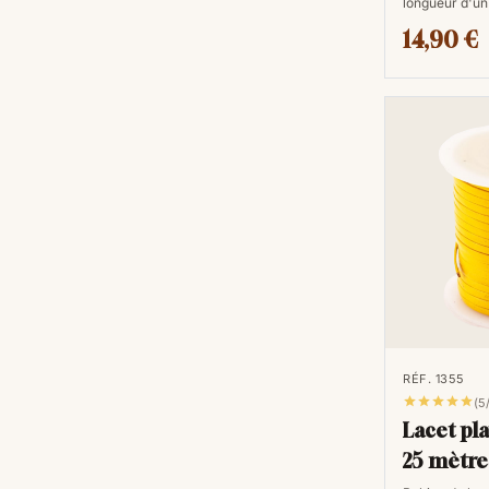
longueur d'un
14,90 €
RÉF. 1355





(5
Lacet pl
25 mètre