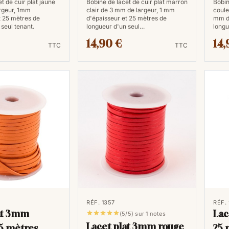
t de cuir plat jaune
Bobine de lacet de cuir plat marron
Bobin
rgeur, 1mm
clair de 3 mm de largeur, 1 mm
coule
t 25 mètres de
d'épaisseur et 25 mètres de
mm d'
seul tenant.
longueur d'un seul…
longu
14,90 €
14,
TTC
TTC
RÉF. 1357
RÉF.
at 3mm
Lac





(5/5) sur 1 notes
Lacet plat 3mm rouge
5 mètres
25 