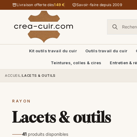
Aller au contenu
Livraison offerte dès
149 €
Savoir-faire depuis 2009
Kit outils travail du cuir
Outils travail du cuir
Teintures, colles & cires
Entretien & r
ACCUEIL
/
LACETS & OUTILS
RAYON
Lacets & outils
41
produits disponibles