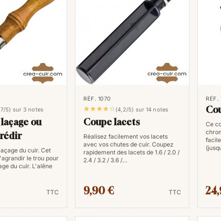
croûte supérieure.
Découvrez ci-dessous les différents 
Lacet de cuir rond
Bobine de
lacet de cuir rond
2 mm de
seul tenant et proposées en 12 coloris
au cuir de vachette. Ces lacets seront
RÉF. 1070
RÉF.
Cou





,7/5) sur 3 notes
(4,2/5) sur 14 notes
Lacet de cuir plat
 laçage ou
Coupe lacets
Ce co
chro
Proposés en bobine de 25 mètres et 
brédir
Réalisez facilement vos lacets
facil
avec vos chutes de cuir. Coupez
lacets plats
, réalisés dans du cuir de
(jusq
laçage du cuir. Cet
rapidement des lacets de 1.6 / 2.0 /
'agrandir le trou pour
bobines de lacets cuir
sont d'un seu
2.4 / 3.2 / 3.6 /…
çage du cuir. L'alêne
épaisseur de 1 mm.
9,90 €
24,
TTC
TTC
Outillage pour le laçage du 
Créa-Cuir vous propose des griffes à 