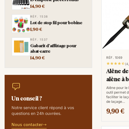
14,90 €
RÉF. 1538
Lot de stop fil pour bobine
1,90 €
RÉF. 1537
Gabarit d'affûtage pour
abat-carre
14,90 €
RÉF. 1069





(4
Alêne de
alène à 
Alêne pour le 
outil permet d
faciliter le la
Un conseil ?
de laçage…
Notre service client répond à vos
9,90 €
questions en 24h ouvrées.
Nous contacter