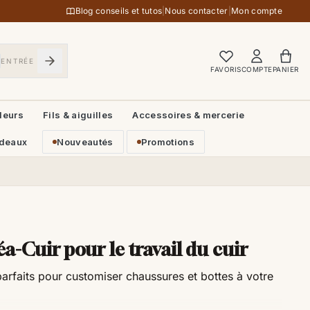
Blog conseils et tutos
|
Nous contacter
|
Mon compte
ENTRÉE
FAVORIS
COMPTE
PANIER
leurs
Fils & aiguilles
Accessoires & mercerie
deaux
Nouveautés
Promotions
éa-Cuir pour le travail du cuir
parfaits pour customiser chaussures et bottes à votre