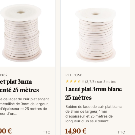
apide et aisé du cuir, une alêne de laçage et
ts de cuir
dans vos chutes de cuir.
lacets en cuir ?
illes, souliers ou bottines une touche de modernité et
n cuir sont la solution parfaite. Grâce à leur aspect
x chaussures pour femme un style unique qui se marie
 assouplir ces lacets en cuir ?
 des lacets en cuir pour votre paire de chaussures
 1362
RÉF. 1356
et plat 3mm
utre comme le bleu-marine ou même du léopard si





(3,7/5) sur 3 notes
Lacet plat 3mm blanc
enté 25 mètres
voulez quelque chose qui correspondra bien avec
25 mètres
, alors un nœud blanc serait parfait. Vos chaussures
e de lacet de cuir plat argent
 métallisé de 3mm de largeur,
p extravagantes ! Une fois que les lacets sont attachés
Bobine de lacet de cuir plat blanc
'épaisseur et 25 mètres de
de 3mm de largeur, 1mm
ommencez à appliquer une fine couche d’huile sur eux
ueur d'un…
d'épaisseur et 25 mètres de
s soient complètement imprégnés. Cette huile nourrira
longueur d'un seul tenant.
u touché. Une autre option consiste à acheter des
90 €
14,90 €
TTC
TTC