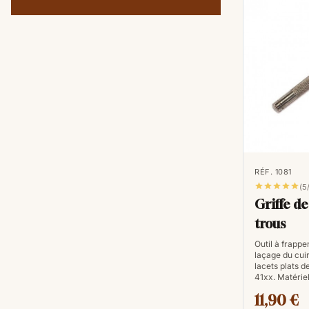
RÉF. 1081





(5
Griffe de
trous
Outil à frappe
laçage du cuir
lacets plats 
41xx. Matérie
11,90 €