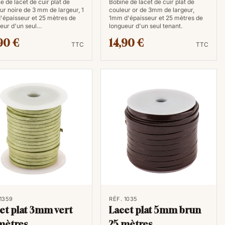
e de lacet de cuir plat de
Bobine de lacet de cuir plat de
ur noire de 3 mm de largeur, 1
couleur or de 3mm de largeur,
épaisseur et 25 mètres de
1mm d'épaisseur et 25 mètres de
eur d'un seul…
longueur d'un seul tenant.
90 €
14,90 €
TTC
TTC
 1359
RÉF. 1035
et plat 3mm vert
Lacet plat 5mm brun
mètres
25 mètres