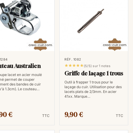
types de lacets proposé par Créa Cuir.
 diamètre, disponibles en bobine de 25 mètres d'un
. Le cuir de buffle présente une résistance supérieure
 idéals pour la confection de bracelets ou colliers.
 1284
RÉF. 1082
teau Australien





(5/5) sur 1 notes
Griffe de laçage 1 trous
upe lacet en acier moulé
mé permet de couper
d'une largeur de 3 ou 5 mm, en 12 couleurs, ces
Outil à frapper 1 trous pour le
ement des bandes de cuir
laçage du cuir. Utilisation pour des
 buffle, seront idéals pour le laçage du cuir. Nos
u'à 1.3cm). Le couteau…
lacets plats de 2/3mm. En acier
l tenant sans raccords et sont disponible dans une
41xx. Marque…
90 €
9,90 €
TTC
TTC
cuir
frapper pour percer le cuir avant le laçage de celui-