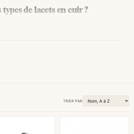
 types de lacets en cuir ?
très populaire et offrent de nombreuses possibilités
s sont les différents types de lacets en cuir ? Laissez-
paux types de chaussures susceptibles d’utiliser des
uvent être faits avec du cuir doublé pour plus de
 un style plus basique. Les mocassins avec des
isponibles, ce qui permet à la fois le confort et
taire.
ent fabriqués à partir du même type de matière que
s lisses ou vernis - afin de donner aux chaussures
TRIER PAR
siques faits en cuirs marron et kaki - idéals pour
be imprimée - où vous pouvez facilement accrocher
mme ornements décoratifs supplémentaires sur la