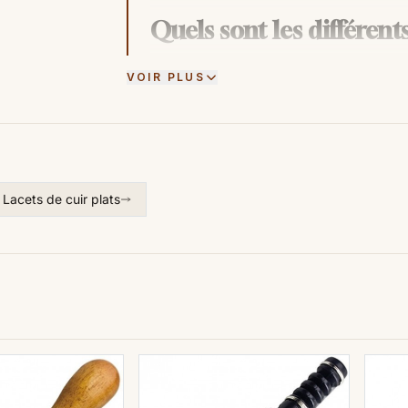
Quels sont les différents
Les lacets en cuir sont une tendance 
VOIR PLUS
d'accessoiriser votre look. Mais, quel
nous vous guider à travers les princi
lacets en cuir.
Commençons par les mocassins, qui pe
confort, ou alors sans doublure pour
Lacets de cuir plats
semelles compensées sont également d
l'ajout d'un peu de hauteur supplémen
Les escarpins et les mules sont souv
leurs homologues masculines - en cuir
femme un air chic et sophistiqué.
On trouve également des nu-pieds clas
aller avec un jeans skinny ou une ro
des lacets plats tressés robustes co