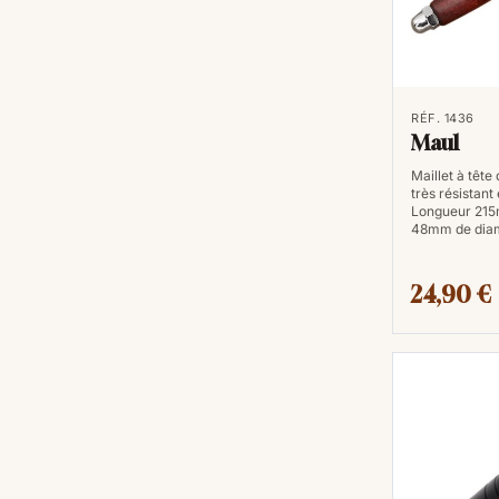
RÉF. 1436
Maul
Maillet à tête
très résistant 
Longueur 215m
48mm de dia
24,90 €