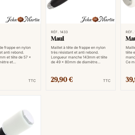
RÉF. 1433
RÉF.
Maul
Ma
 de frappe en nylon
Maillet à tête de frappe en nylon
Maill
et anti rebond.
très résistant et anti rebond.
tête 
m et tête de 57 x
Longueur manche 143mm et tête
manch
mètre et…
de 49 x 80mm de diamètre…
Ce ma
29,90 €
39
TTC
TTC