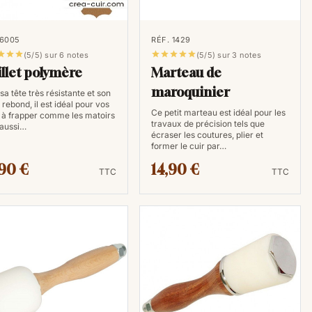
iculier le poids de la tête de frappe ainsi que la
galement de la tache à accomplir, pose de rivets,
 6005
RÉF. 1429
e du cuir qui demande précision dans la force de








(5/5) sur 6 notes
(5/5) sur 3 notes
llet polymère
Marteau de
maroquinier
sa tête très résistante et son
e rebond, il est idéal pour vos
Ce petit marteau est idéal pour les
s à frapper comme les matoirs
travaux de précision tels que
 aussi…
écraser les coutures, plier et
former le cuir par…
90 €
14,90 €
TTC
TTC