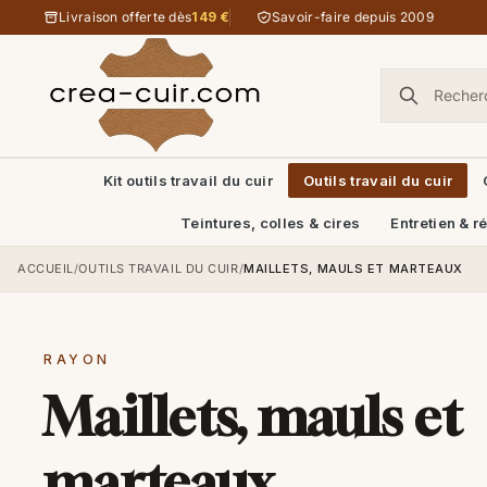
Aller au contenu
Livraison offerte dès
149 €
Savoir-faire depuis 2009
Kit outils travail du cuir
Outils travail du cuir
Teintures, colles & cires
Entretien & r
ACCUEIL
/
OUTILS TRAVAIL DU CUIR
/
MAILLETS, MAULS ET MARTEAUX
RAYON
Maillets, mauls et
marteaux