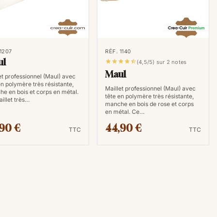
 1207
RÉF. 1140
ul





(4,5/5) sur 2 notes
Maul
et professionnel (Maul) avec
en polymère très résistante,
Maillet professionnel (Maul) avec
e en bois et corps en métal.
tête en polymère très résistante,
illet très…
manche en bois de rose et corps
en métal. Ce…
,90 €
44,90 €
TTC
TTC