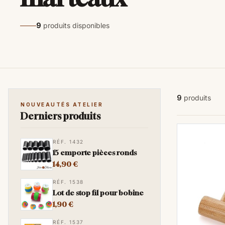
9
produits disponibles
9
produits
NOUVEAUTÉS ATELIER
Derniers produits
RÉF. 1432
15 emporte pièces ronds
14,90 €
RÉF. 1538
Lot de stop fil pour bobine
1,90 €
RÉF. 1537