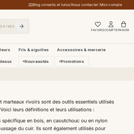
Blog conseils et tutos
|
Nous contacter
|
Mon compte
ENTRÉE
FAVORIS
COMPTE
PANIER
leurs
Fils & aiguilles
Accessoires & mercerie
deaux
Nouveautés
Promotions
 marteaux rivoirs sont des outils essentiels utilisés
Voici leurs définitions et leurs utilisations :
s spécifique en bois, en caoutchouc ou en nylon
oussage du cuir. Ils sont également utilisés pour