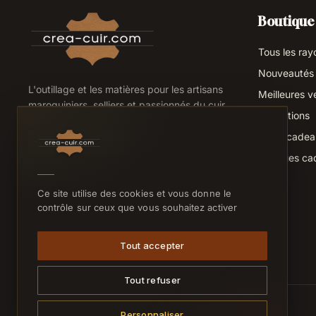
Boutique
Tous les ray
Nouveautés
L'outillage et les matières pour les artisans
Meilleures v
maroquiniers, selliers et passionnés du cuir.
Promotions
Idées cade
Chèques ca
Ce site utilise des cookies et vous donne le
contrôle sur ceux que vous souhaitez activer
Tout accepter
Tout refuser
Personnaliser
© 2026 Crea-Cuir.com — Tous droits réservés.