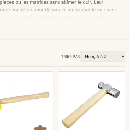
pièces ou les matrices sans abîmer le cuir. Leur
 force contrôlée pour découper ou frapper le cuir sans
s mauls est principalement en nylon ou polymère.
nt des outils en métal, en bois ou en plastique. Ils
roquinerie tels que les poinçons, les emporte-pièces
bes ou régulières au cuir lors de la couture ou du
TRIER PAR
t un outil spécifique utilisé pour les travaux de
t des points de couture, du tapotage des laçages ou
e tête plate légèrement arrondie, souvent en acier
ser des projets de maroquinerie de manière précise et
e précis de la force appliquée, préservant ainsi la
création de pièces durables et esthétiques.
e polymère,
maillet bois
,
maillet nylon
,
cuir brut
ou
e choix d'un maillet est très important, que ce soit sa