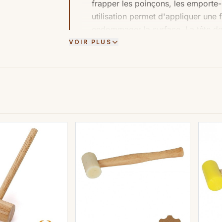
frapper les poinçons, les emporte-
utilisation permet d'appliquer une
endommager la surface. La tête de
VOIR PLUS
Maillets :
Les maillets classiques so
servent à frapper les outils de ma
ou encore à donner des formes cour
façonnage.
Marteau rivoir :
Le marteau rivoir es
maroquinerie tels que l'écrasemen
lors du pliage ou modelage. Il a un
lissé.
Ces outils sont essentiels pour réali
professionnelle. Ils offrent un contrôl
qualité du cuir tout en permettant la 
Maillet
pour le
travail du cuir
: à têt
maul spécial repoussage du cuir
. L