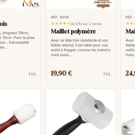
longueur de manche, son poids, en part
forme de celle-ci. Ce choix dépend é
RÉF. 6009
RÉF.
frappe des matoirs lors du repoussag
ois







(4,5/5) sur 2 notes
frappe et des gestes répétitifs.
Maillet polymère
Mai
is, longueur 26cm,
 x 10cm. Pour la pose
Avec sa tête très résistante et son
Avec 
sion... Déconseillé
faible rebond, il est idéal pour vos
faibl
des…
outils à frapper comme les matoirs
outil
mais aussi…
mais
19,90 €
24,
TTC
TTC