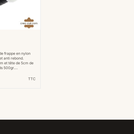
 de frappe en nylon
et anti rebond.
m et tête de 5cm de
ds 500gr.…
TTC