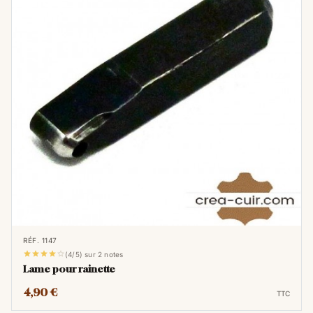
RÉF. 1147





(4/5) sur 2 notes
Lame pour rainette
4,90 €
TTC