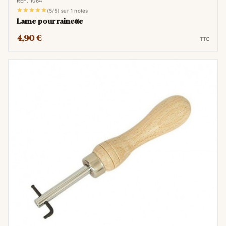
RÉF. 1084





(5/5) sur 1 notes
Lame pour rainette
4,90 €
TTC