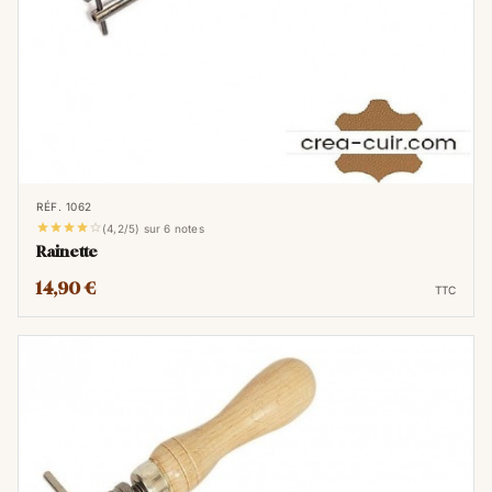
RÉF. 1062





(4,2/5) sur 6 notes
Rainette
14,90 €
TTC