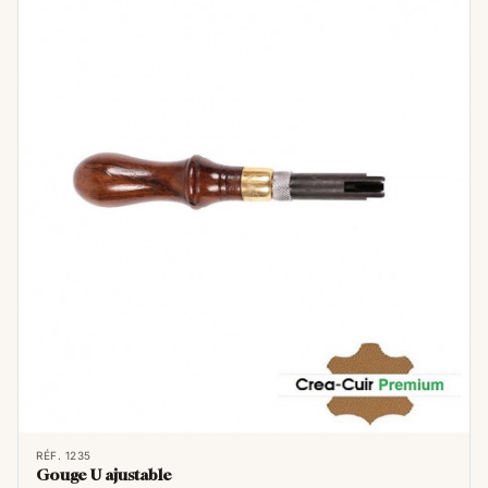
Parmi les outils essentiels en maroquinerie
ou sellerie, se trouve la rainette, également
connue sous le nom de groover ou rainette à
creuser. Cet instrument discret mais
indispensable joue un rôle crucial dans le
travail du cuir, permettant de créer des lignes
de couture nettes et définies ainsi que des
rainures précises pour des plis élégants.
La rainette est un outil en métal, souvent
RÉF. 1235
Gouge U ajustable
doté d'une lame fine et tranchante, montée