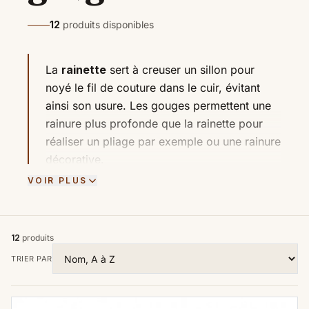
12
produits disponibles
La
rainette
sert à creuser un sillon pour
noyé le fil de couture dans le cuir, évitant
ainsi son usure. Les gouges permettent une
rainure plus profonde que la rainette pour
réaliser un pliage par exemple ou une rainure
décorative.
VOIR PLUS
Rainette simple
à lame déportée ou
rainette avec guide
et lame dans l'axe du
manche et
gouge
en U ou en V, disponibles
sous nos 3 marques : économique,
12
produits
professionnelle ou premium.
TRIER PAR