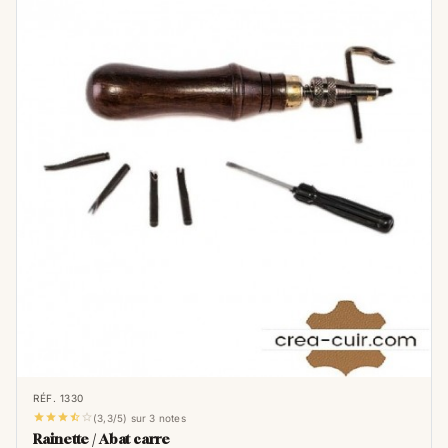
RÉF. 1330





(3,3/5) sur 3 notes
Rainette / Abat carre