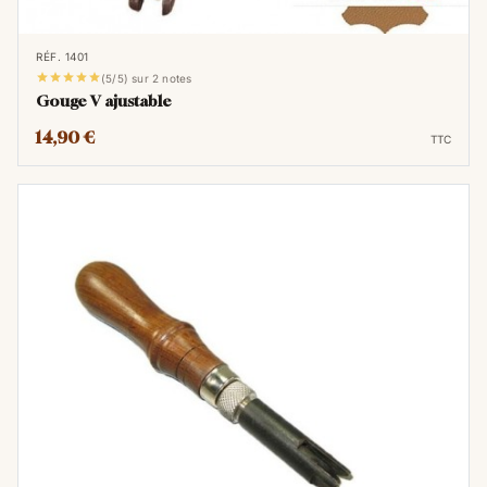
couture, garantissant des finitions
impeccables.
RÉF. 1401





(5/5) sur 2 notes
L'utilisation experte de cet outil nécessite une
Gouge V ajustable
combinaison habile de technique et de
14,90 €
TTC
connaissance du matériau. Les artisans
expérimentés savent manipuler cet outil avec
précision, en choisissant la profondeur et
l'angle appropriés pour chaque ligne tracée.
Cette capacité à créer des rainures
uniformes et régulières est essentielle pour
maintenir la qualité et l'esthétique des
créations.
Sa polyvalence lui permet également de
personnaliser les détails des créations en
cuir. En variant la profondeur et la
disposition des rainures, les artisans peuvent