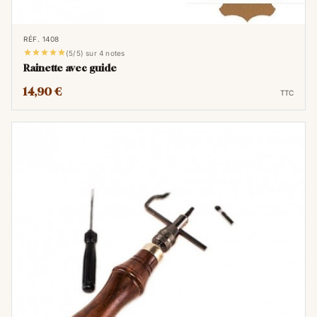
RÉF. 1408





(5/5) sur 4 notes
Rainette avec guide
14,90 €
TTC