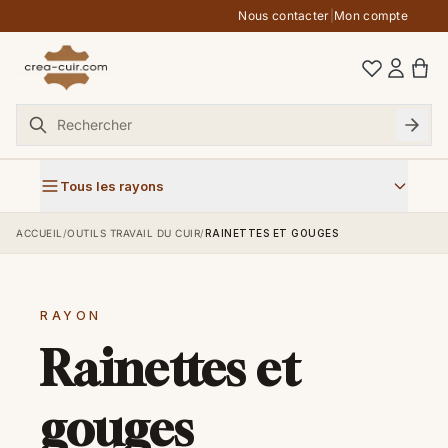
Aller au contenu
Nous contacter
|
Mon compte
Tous les rayons
ACCUEIL
/
OUTILS TRAVAIL DU CUIR
/
RAINETTES ET GOUGES
RAYON
Rainettes et
gouges