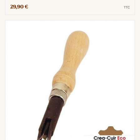
sur un manche ergonomique. Sa lame peut
29,90 €
TTC
être réglable en profondeur pour s'adapter à
différentes épaisseurs de cuir. L'outil permet
de réaliser des rainures précises et
uniformes dans le cuir, définissant ainsi des
lignes de pliage ou des emplacements pour
les coutures, ajoutant à la fois fonctionnalité
et esthétique aux créations.
La fonction principale de la rainette à creuser
est de marquer le cuir avec précision pour
guider les plis ou les coutures. En ajustant la
profondeur et l'emplacement de la rainure,
l'artisan crée des lignes de pliage claires et
des repères pour les coutures, assurant ainsi
l'alignement parfait des éléments de chaque
pièce. Cet outil permet une planification
minutieuse avant même le début de la