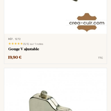
ajouter des motifs décoratifs, des lignes
esthétiques ou même des éléments
fonctionnels supplémentaires à leurs pièces.
Cette capacité à sculpter le cuir offre une
dimension artistique distincte à chaque
création.
RÉF. 1272





(5/5) sur 1 notes
Gouge V ajustable
19,90 €
TTC