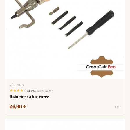
RÉF. 1416





(4,1/5) sur 9 notes
Rainette / Abat carre
24,90 €
TTC