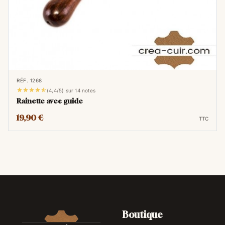
RÉF. 1268





(4,4/5) sur 14 notes
Rainette avec guide
19,90 €
TTC
Boutique