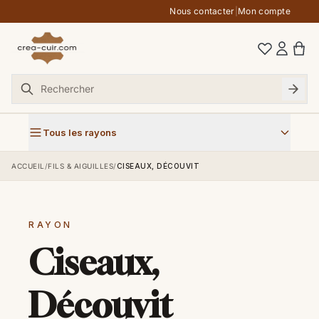
Aller au contenu
Nous contacter
|
Mon compte
Tous les rayons
ACCUEIL
/
FILS & AIGUILLES
/
CISEAUX, DÉCOUVIT
RAYON
Ciseaux,
Découvit