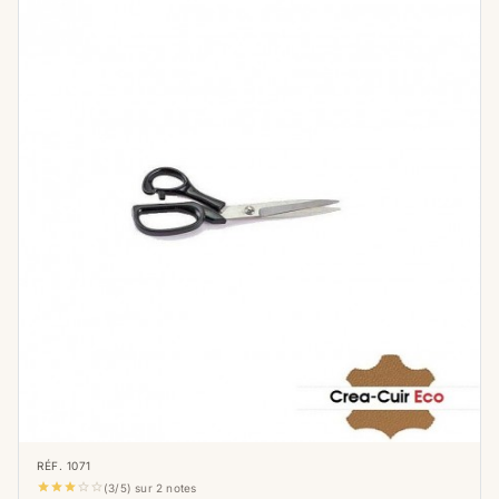
Le ciseaux coupe fil
Ces petits outils tranchants sont de véritables
alliés dans le travail du cuir, offrant une
précision et une maniabilité supérieures à
celles de ciseaux plus grands. Leur utilité se
manifeste à plusieurs niveaux :
Coupe précise des fils :
C'est leur
fonction première, et ils l'accomplissent
avec brio. Après une couture à la main ou
à la machine, les ciseaux coupe-fil
permettent de sectionner les fils au ras du
cuir, assurant une finition nette et
professionnelle. Leur petite taille et leurs
lames fines offrent un contrôle optimal
pour éviter de couper le cuir par
RÉF. 1071
inadvertance.





(3/5) sur 2 notes