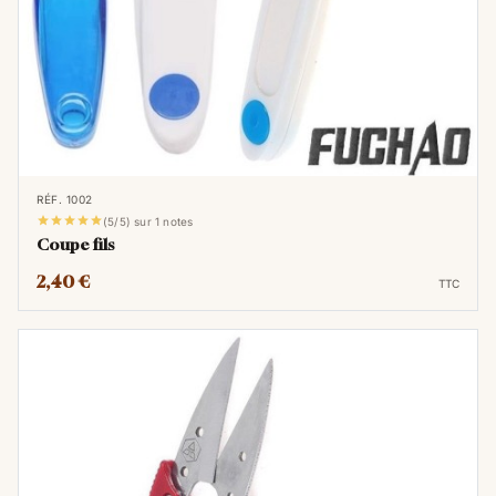
son petit crochet ou son losange
métallique, permet de guider le fil à
travers le chas de l'aiguille sans effort et
sans s'abîmer les doigts. C'est un gain de
temps et de confort considérable, surtout
lors de longues séances de couture à la
main.
RÉF. 1002





(5/5) sur 1 notes
Enfiler les aiguilles fines :
Même avec
Coupe fils
des fils moins épais, certaines techniques
2,40 €
TTC
de couture du cuir peuvent nécessiter
l'utilisation d'aiguilles très fines. Dans ce
cas, l'enfile-aiguille devient un outil
quasiment indispensable pour réussir à
passer le fil dans le chas minuscule.
Préserver le fil :
En évitant de tortiller et
de forcer le fil pour l'enfiler, l'enfile-