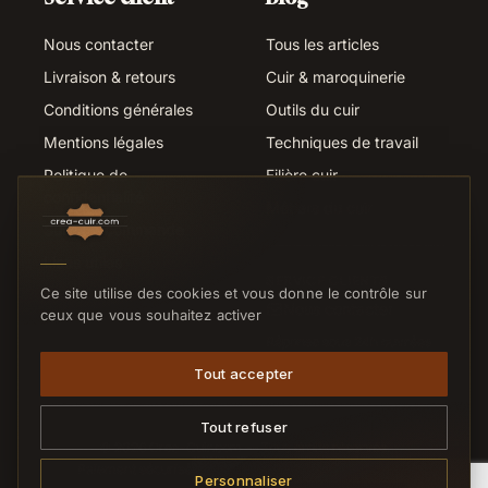
Nous contacter
Tous les articles
Livraison & retours
Cuir & maroquinerie
Conditions générales
Outils du cuir
Mentions légales
Techniques de travail
Politique de
Filière cuir
confidentialité
Métiers du cuir
Suivi de commande
Liens utiles
SERVICE CLIENTS
Ce site utilise des cookies et vous donne le contrôle sur
Nous contacter
ceux que vous souhaitez activer
Réponse sous 24h ouvrées
Tout accepter
Tout refuser
© 2026 Crea-Cuir.com — Tous droits réservés.
Paiement sécurisé
CB
VISA
MC
VIREMENT
Personnaliser