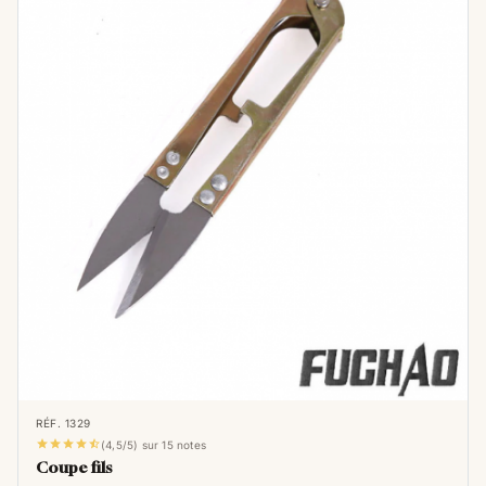
RÉF. 1329





(4,5/5) sur 15 notes
Coupe fils