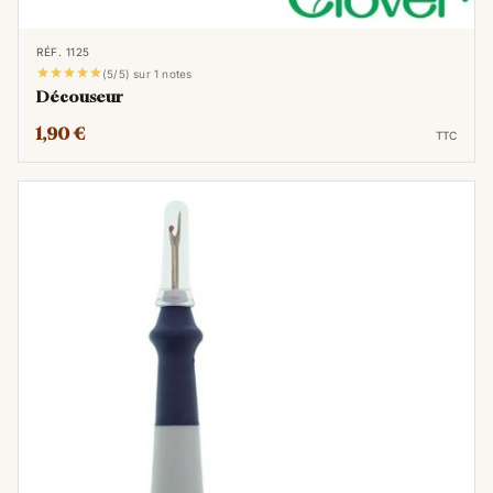
RÉF. 1125





(5/5) sur 1 notes
Découseur
1,90 €
TTC