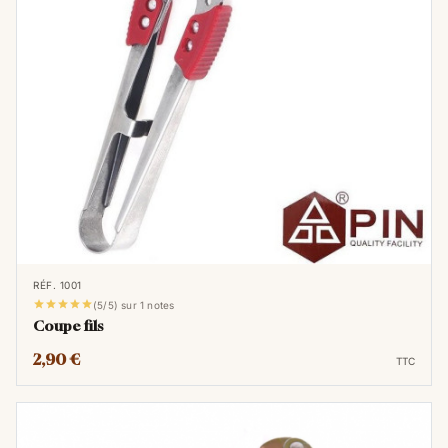
aiguille contribue à préserver son intégrité
et à éviter qu'il ne s'effiloche ou ne se
casse prématurément.
RÉF. 1001





(5/5) sur 1 notes
Coupe fils
2,90 €
TTC