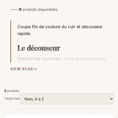
9
produits disponibles
Coupe fils de couture du cuir et découseur
rapide.
Le découseur
Défaire les coutures :
C'est évidemment sa
fonction première. Que ce soit une erreur de
VOIR PLUS
piqûre, un fil mal tendu, ou la nécessité de
modifier une pièce, le découseur permet de
retirer les points de couture avec précision et
9
produits
sans endommager le cuir. Sa pointe fine se
TRIER PAR
glisse sous les points, et sa lame tranchante
coupe le fil proprement.