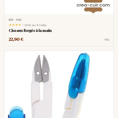
pendant de longues périodes sans fatigue
excessive. Ils sont souvent conçus avec
des poignées ergonomiques pour une
RÉF. 1190
prise en main confortable et sûre.





(4/5) sur 6 notes
Ciseaux forgés à la main
L'enfile aiguille
22,90 €
TTC
L'enfile aiguille se révèle particulièrement
utile dans le travail du cuir, surtout lorsqu'on
utilise des fils épais et des aiguilles à chas
plus petit. Voici ses principales utilités :
Faciliter l'enfilage des aiguilles :
C'est
évidemment sa fonction première et la
plus appréciée. En cuir, les fils sont
souvent plus épais et moins souples que
les fils de couture classiques, et les
aiguilles peuvent avoir des chas
relativement petits. L'enfile-aiguille, avec