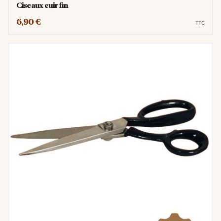
Ciseaux cuir fin
Ébarbage et finitions :
Après la découpe
de pièces de cuir, de petites imperfections
6,90 €
TTC
ou des fibres peuvent subsister sur les
bords. Les ciseaux coupe-fil permettent
de les éliminer avec précision, contribuant
à une finition soignée.
Travaux délicats et retouches :
Dans les
situations où une grande précision est
requise, comme pour effectuer de petites
retouches, couper des fils pris dans des
coutures complexes (en complément du
découseur parfois), ou travailler sur des
zones difficiles d'accès, les ciseaux
coupe-fil sont l'outil idéal.
Ergonomie et confort :
Leur petite taille
les rend légers et faciles à manipuler