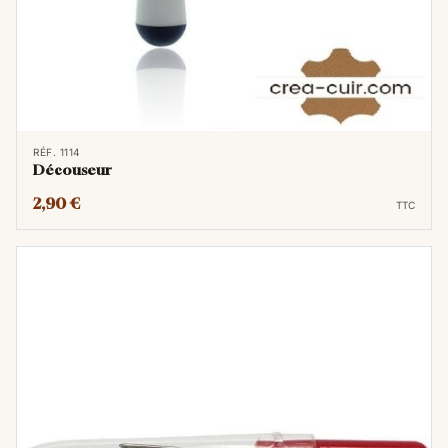
RÉF. 1114
Découseur
2,90 €
TTC