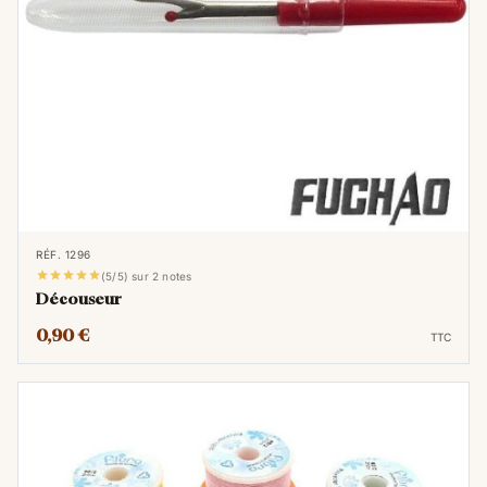
RÉF. 1296





(5/5) sur 2 notes
Découseur
0,90 €
TTC