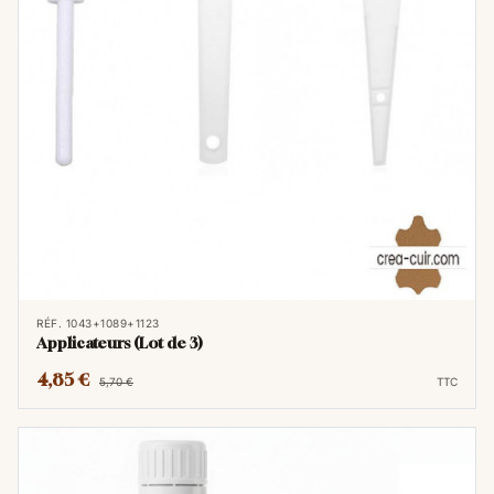
RÉF. 1043+1089+1123
Applicateurs (Lot de 3)
4,85 €
5,70 €
TTC