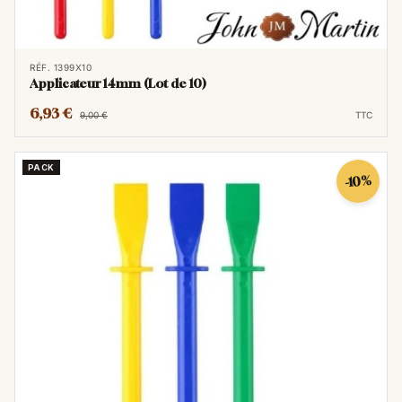
le décolorent et le dessèchent. Placez vos
meubles en cuir à l'abri du soleil direct.
Attention à la chaleur :
Éloignez vos
RÉF. 1399X10
articles en cuir des sources de chaleur
Applicateur 14mm (Lot de 10)
comme les radiateurs ou les cheminées.
6,93 €
9,00 €
TTC
La rénovation du cuir
PACK
-10%
Si malgré l'entretien, votre cuir est abîmé, il
est souvent possible de le rénover. Cette
étape demande plus de technique et
l'utilisation de produits spécifiques.
Réparer les dégâts légers
Éraflures et petites coupures :
Pour des
dégâts mineurs, vous pouvez utiliser une
pâte réparatrice ou une
pâte à cuir
. Une