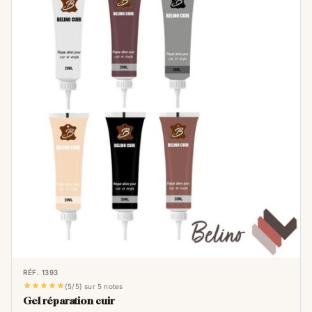
RÉF. 1393





(5/5) sur 5 notes
Gel réparation cuir