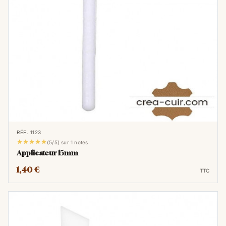
rénovation.
Réparation et rebouchage :
Pour les
craquelures profondes ou les trous, il faut
appliquer un
enduit de réparation
. Cet
enduit est plus épais et sert à "reboucher"
les dégâts.
Restauration de la couleur :
Une fois le
cuir préparé, on applique une peinture
spéciale, appelée
résine colorante
, qui
RÉF. 1123
est très résistante.





(5/5) sur 1 notes
Protection finale :
Pour finir, on applique
Applicateur 15mm
un vernis protecteur, appelé
fixatif
, pour
1,40 €
TTC
sceller la couleur et protéger le cuir des
agressions futures.