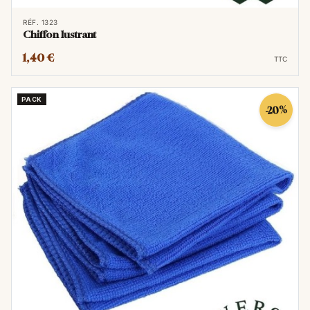
RÉF. 1323
Chiffon lustrant
1,40 €
TTC
PACK
-20%