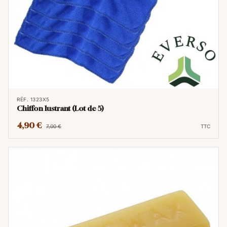
RÉF. 1323X5
Chiffon lustrant (Lot de 5)
4,90 €
7,00 €
TTC