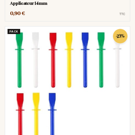
Applicateur 14mm
Nourrir le cuir :
Le cuir est une peau, et
0,90 €
comme la nôtre, il a besoin d'être hydraté
TTC
pour ne pas se dessécher. Appliquez un
lait ou une crème nourrissante pour cuir
PACK
-23%
tous les 3 à 6 mois. Cela permet de le
maintenir souple, de prévenir les
craquelures et de raviver sa couleur.
Les produits à utiliser :
Privilégiez les
produits naturels comme la
graisse de
phoque
(pour les chaussures ou les
articles très exposés) ou les
laits et
crèmes à base de cire d'abeille
.
Protection
Éviter l'exposition au soleil :
Les rayons
UV sont les principaux ennemis du cuir. Ils