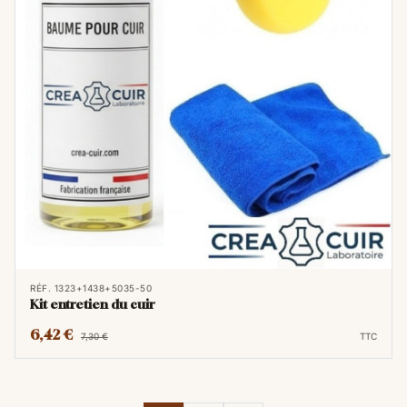
RÉF. 1323+1438+5035-50
Kit entretien du cuir
6,42 €
7,30 €
TTC