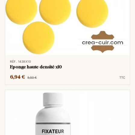
RÉF. 1438X10
Eponge haute densité x10
6,94 €
9,50 €
TTC