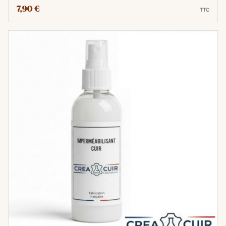
7,90 €
TTC