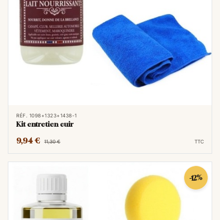
RÉF. 1098+1323+1438-1
Kit entretien cuir
9,94 €
11,30 €
TTC
-12%