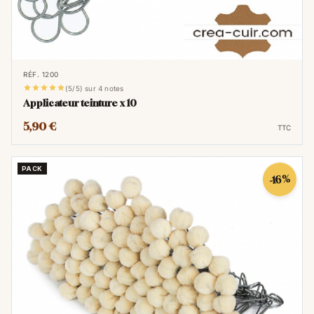
RÉF. 1200





(5/5) sur 4 notes
Applicateur teinture x 10
5,90 €
TTC
PACK
-16%