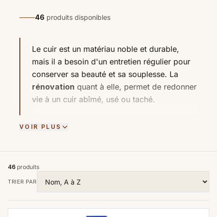
46
produits disponibles
Le cuir est un matériau noble et durable,
mais il a besoin d'un entretien régulier pour
conserver sa beauté et sa souplesse. La
rénovation
quant à elle, permet de redonner
vie à un cuir abîmé, usé ou taché.
L'entretien régulier du cuir
VOIR PLUS
Un bon entretien prolonge la durée de vie de
vos articles en cuir (canapés, vestes, sacs,
46
produits
chaussures, etc.) et évite qu'ils ne se
TRIER PAR
dégradent trop rapidement.
Nettoyage