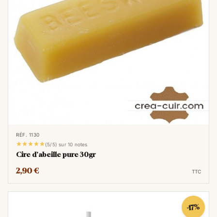
RÉF. 1130





(5/5) sur 10 notes
Cire d'abeille pure 30gr
2,90 €
TTC
-17%