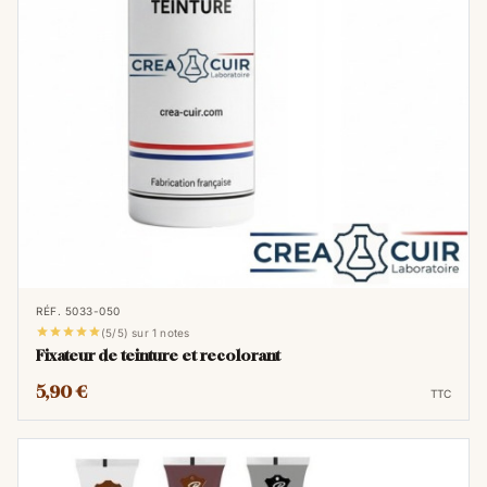
RÉF. 5033-050





(5/5) sur 1 notes
Fixateur de teinture et recolorant
5,90 €
TTC