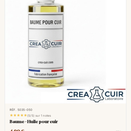
RÉF. 5035-050





(5/5) sur 1 notes
Baume - Huile pour cuir