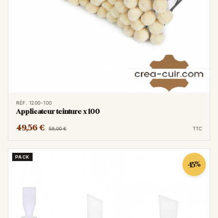
RÉF. 1200-100
Applicateur teinture x 100
49,56 €
59,00 €
TTC
PACK
-15%