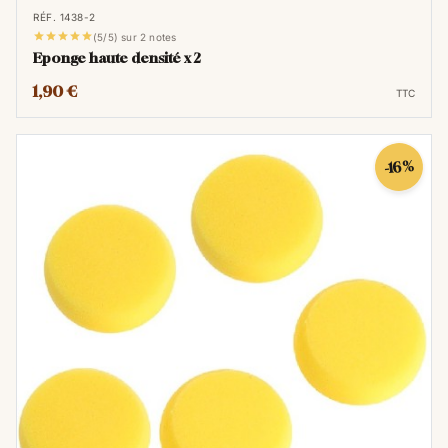
RÉF. 1438-2





(5/5) sur 2 notes
Eponge haute densité x 2
1,90 €
TTC
-16%