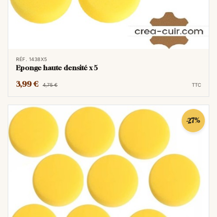
RÉF. 1438X5
Eponge haute densité x 5
3,99 €
4,75 €
TTC
-27%