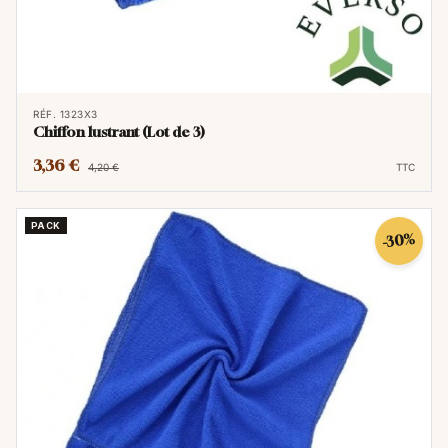
RÉF. 1323X3
Chiffon lustrant (Lot de 3)
3,36 €
4,20 €
TTC
PACK
-30%