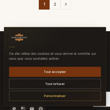
1
2
Boutique
Ce site utilise des cookies et vous donne le contrôle sur
ceux que vous souhaitez activer
Tous les rayons
Nouveautés
Tout accepter
L'outillage et les
Meilleures ventes
matières pour les
Promotions
Tout refuser
artisans maroquiniers,
selliers et passionnés du
Idées cadeaux
cuir.
Personnaliser
Chèques cadeaux