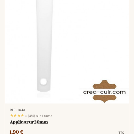
RÉF. 1043





(4/5) sur 1 notes
Applicateur 20mm
1,90 €
TTC