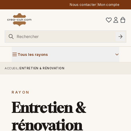
Aller au contenu
Nous contacter
|
Mon compte
Tous les rayons
ACCUEIL
/
ENTRETIEN & RÉNOVATION
RAYON
Entretien &
rénovation