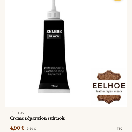
RÉF. 1527
Crème réparation cuir noir
4,90 €
5,90 €
TTC