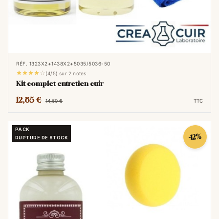
RÉF. 1323X2+1438X2+5035/5036-50





(4/5) sur 2 notes
Kit complet entretien cuir
12,85 €
14,60 €
TTC
PACK
-12%
RUPTURE DE STOCK