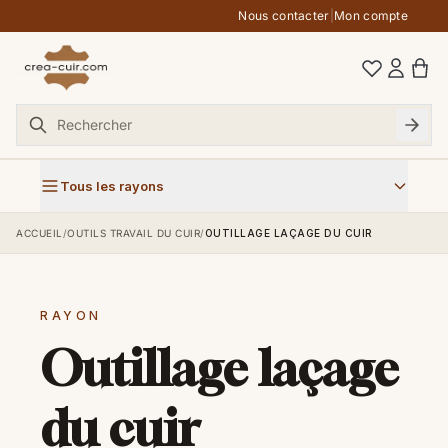
Aller au contenu
Nous contacter
|
Mon compte
Tous les rayons
ACCUEIL
/
OUTILS TRAVAIL DU CUIR
/
OUTILLAGE LAÇAGE DU CUIR
RAYON
Outillage laçage
du cuir