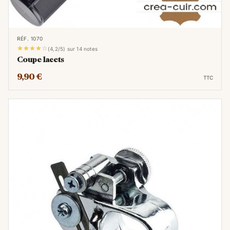
agréables, contribuant à la finition soignée
des pièces en cuir.
RÉF. 1070
Enfin, l'épissoire ou alêne de laçage est un





(4,2/5) sur 14 notes
outil polyvalent utilisé pour percer des trous
Coupe lacets
dans le cuir. Il est employé pour préparer les
9,90 €
TTC
emplacements des lacets avant le laçage
proprement dit. Sa pointe fine et tranchante
permet de perforer le cuir avec précision,
facilitant ainsi le passage des lacets et
assurant une résistance accrue aux points de
tension.