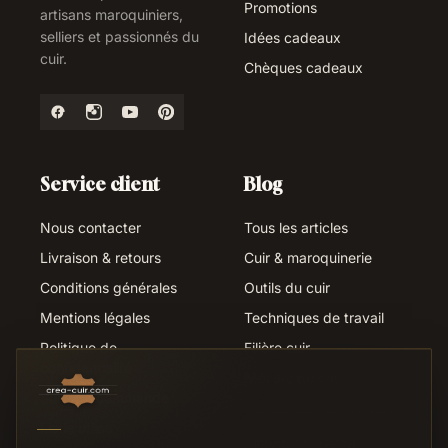
Promotions
artisans maroquiniers,
selliers et passionnés du
Idées cadeaux
cuir.
Chèques cadeaux
Service client
Blog
Nous contacter
Tous les articles
Livraison & retours
Cuir & maroquinerie
Conditions générales
Outils du cuir
Mentions légales
Techniques de travail
Politique de
Filière cuir
confidentialité
Métiers du cuir
Suivi de commande
Liens utiles
SERVICE CLIENTS