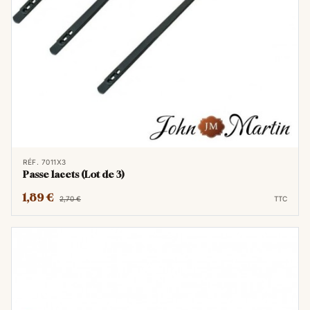
RÉF. 7011X3
Passe lacets (Lot de 3)
1,89 €
2,70 €
TTC