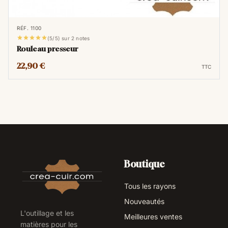
RÉF. 1100





(5/5) sur 2 notes
Rouleau presseur
22,90 €
TTC
Boutique
Tous les rayons
Nouveautés
L'outillage et les
Meilleures ventes
matières pour les