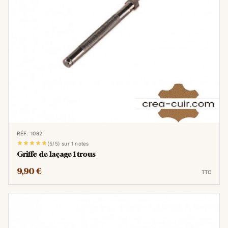
RÉF. 1082





(5/5) sur 1 notes
Griffe de laçage 1 trous
9,90 €
TTC