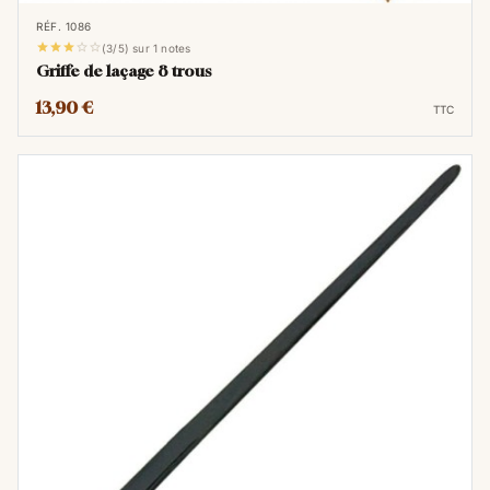
RÉF. 1086





(3/5) sur 1 notes
Griffe de laçage 8 trous
13,90 €
TTC