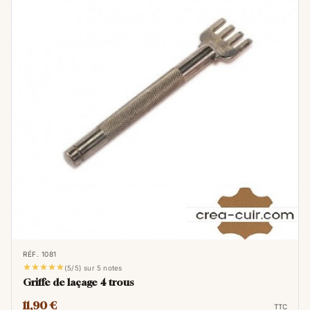
RÉF. 1081





(5/5) sur 5 notes
Griffe de laçage 4 trous
11,90 €
TTC