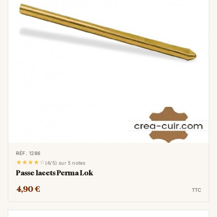
RÉF. 1286





(4/5) sur 5 notes
Passe lacets Perma Lok
4,90 €
TTC