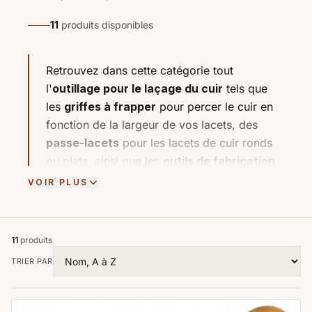
11
produits disponibles
Retrouvez dans cette catégorie tout
l'
outillage pour le laçage du cuir
tels que
les
griffes à frapper
pour percer le cuir en
fonction de la largeur de vos lacets, des
passe-lacets
pour les lacets de cuir ronds
ou plats, ainsi que les
outils de fabrication
de lacets de cuir
(
Coupe lacets cuir
,
VOIR PLUS
couteau australien
).
Le laçage du cuir représente une étape
cruciale, ajoutant une touche de finesse et de
11
produits
caractère à chaque création. Parmi les outils
TRIER PAR
emblématiques utilisés pour maîtriser cet art
se trouvent les passe-lacets en cuir, les