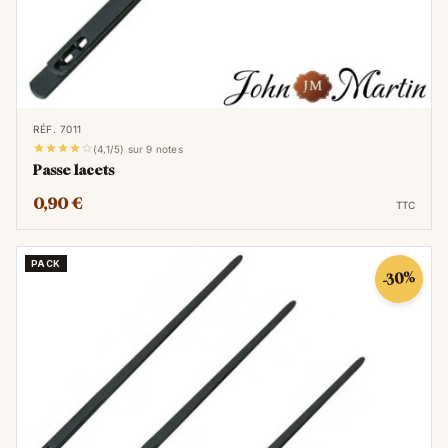
RÉF. 7011





(4,1/5) sur 9 notes
Passe lacets
0,90 €
TTC
PACK
-30%