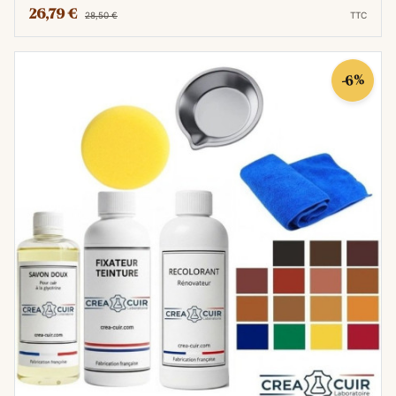
26,79 €
28,50 €
TTC
-6%