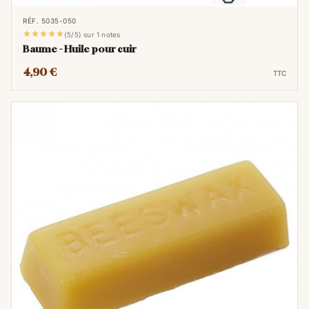
bouclier invisible contre l'eau et les
RÉF. 5035-050
taches, indispensable pour les chaussures





(5/5) sur 1 notes
Baume - Huile pour cuir
et les vestes.
4,90 €
TTC