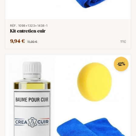
RÉF. 1098+1323+1438-1
Kit entretien cuir
9,94 €
11,30 €
TTC
-12%