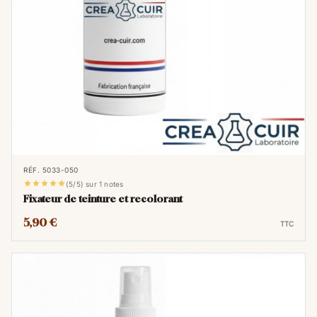
RÉF. 5033-050





(5/5) sur 1 notes
Fixateur de teinture et recolorant
5,90 €
TTC