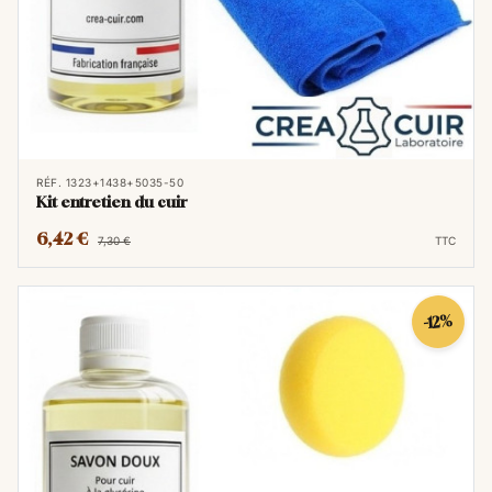
RÉF. 1323+1438+5035-50
Kit entretien du cuir
6,42 €
7,30 €
TTC
-12%