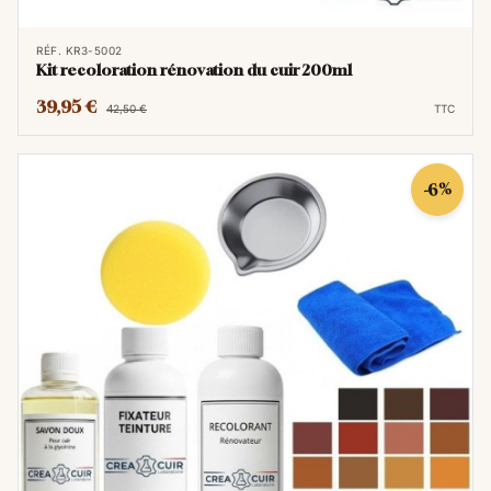
RÉF. KR3-5002
Kit recoloration rénovation du cuir 200ml
39,95 €
42,50 €
TTC
-6%