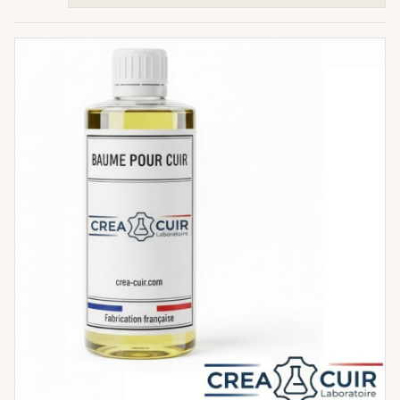
le
nettoyage cuir
sans agression grâce à
notre s
avon doux à la glycérine
et notre
l
ait nettoyant
spécifique. Ils éliminent les
saletés et préparent idéalement le cuir à
l'étape du soin.
Nutrition en profondeur :
Retrouvez la
souplesse et l'éclat originel. Notre l
ait
nourrissant cuir
et notre riche b
aume à
base d'huile
pénètrent les fibres pour
hydrater intensément et prévenir le
dessèchement et les craquelures,
prolongeant ainsi la vie de votre
maroquinerie
et de vos meubles.
Protection durable :
Scellez la beauté de
votre cuir. La c
ire d'abeille pure
apporte
une finition naturelle et protectrice, et
notre i
mperméabilisant cuir
crée un