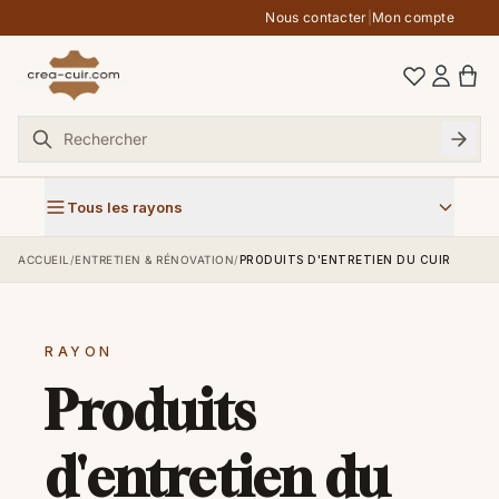
Aller au contenu
Nous contacter
|
Mon compte
Tous les rayons
ACCUEIL
/
ENTRETIEN & RÉNOVATION
/
PRODUITS D'ENTRETIEN DU CUIR
RAYON
Produits
d'entretien du