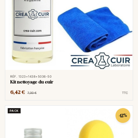
RÉF. 1323+1438+5036-50
Kit nettoyage du cuir
6,42 €
7,30 €
TTC
PACK
-12%