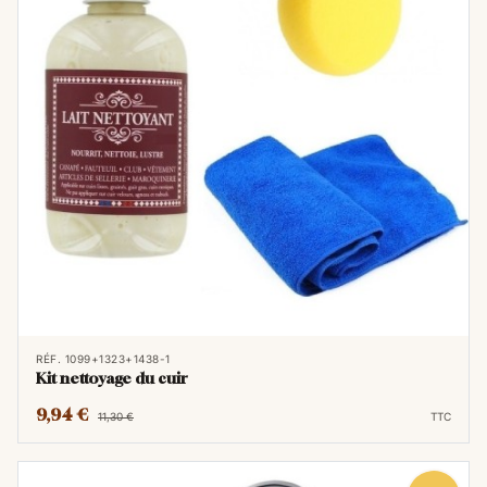
RÉF. 1099+1323+1438-1
Kit nettoyage du cuir
9,94 €
11,30 €
TTC