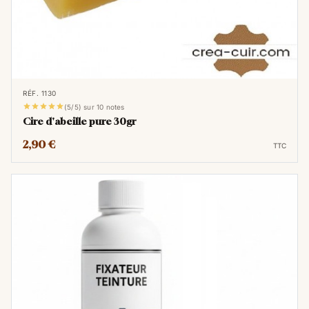
RÉF. 1130





(5/5) sur 10 notes
Cire d'abeille pure 30gr
2,90 €
TTC