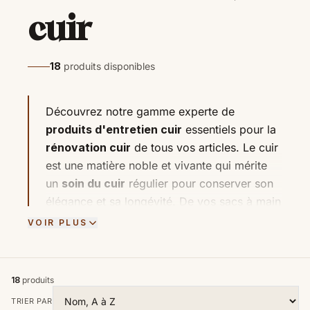
cuir
18
produits disponibles
Découvrez notre gamme experte de
produits d'entretien cuir
essentiels pour la
rénovation cuir
de tous vos articles. Le cuir
est une matière noble et vivante qui mérite
un
soin du cuir
régulier pour conserver son
élégance et sa longévité. De vos sacs à main
à vos canapés, nos formules ont été
VOIR PLUS
sélectionnées pour
nettoyer en profondeur,
nourrir intensément et protéger
durablement
tous les cuirs lisses.
18
produits
Nettoyage en douceur :
Commencez par
TRIER PAR