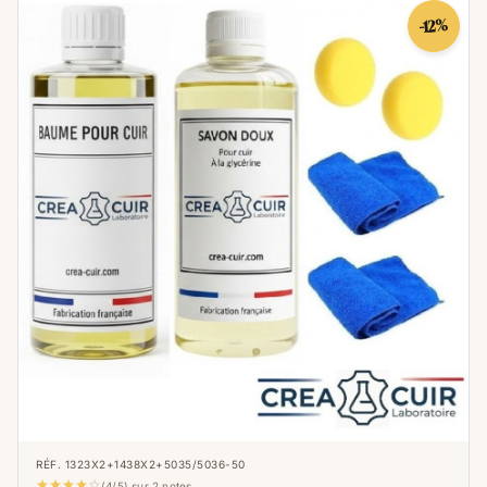
-12%
RÉF. 1323X2+1438X2+5035/5036-50





(4/5) sur 2 notes