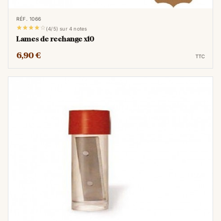
RÉF. 1066





(4/5) sur 4 notes
Lames de rechange x10
6,90 €
TTC