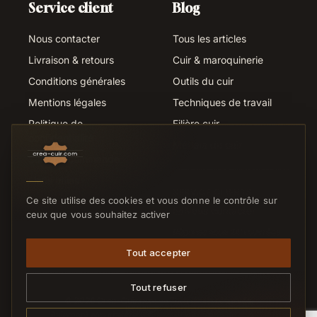
Service client
Blog
Nous contacter
Tous les articles
Livraison & retours
Cuir & maroquinerie
Conditions générales
Outils du cuir
Mentions légales
Techniques de travail
Politique de
Filière cuir
confidentialité
Métiers du cuir
Suivi de commande
Liens utiles
SERVICE CLIENTS
Ce site utilise des cookies et vous donne le contrôle sur
Nous contacter
ceux que vous souhaitez activer
Réponse sous 24h ouvrées
Tout accepter
Tout refuser
© 2026 Crea-Cuir.com — Tous droits réservés.
Paiement sécurisé
CB
VISA
MC
VIREMENT