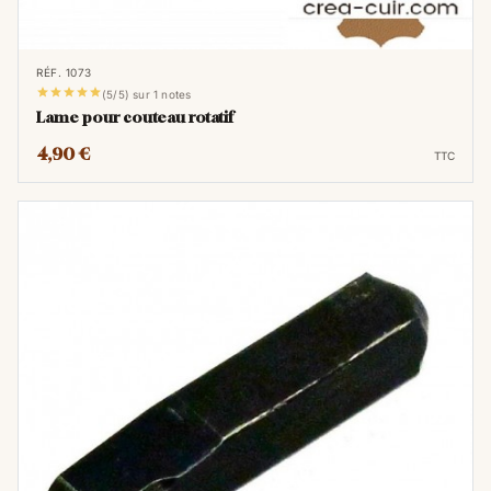
RÉF. 1073





(5/5) sur 1 notes
Lame pour couteau rotatif
4,90 €
TTC