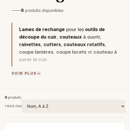
9
produits disponibles
Lames de rechange
pour les
outils de
découpe du cuir
,
couteaux
à ouvrir,
rainettes
,
cutters
,
couteaux rotatifs
,
coupe lanières
,
coupe lacets
et
couteau à
parer le cuir
.
VOIR PLUS
9
produits
TRIER PAR