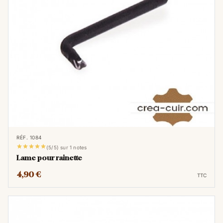
RÉF. 1084





(5/5) sur 1 notes
Lame pour rainette
4,90 €
TTC