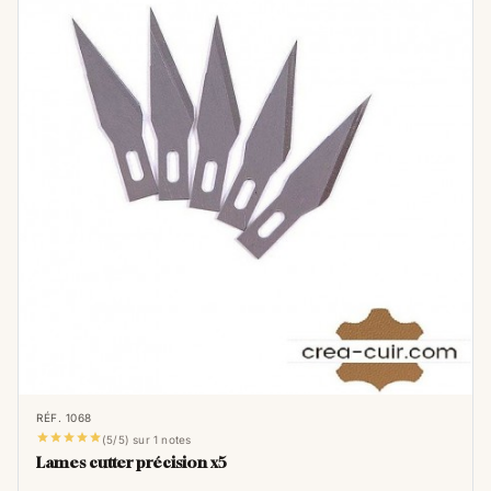
RÉF. 1068





(5/5) sur 1 notes
Lames cutter précision x5