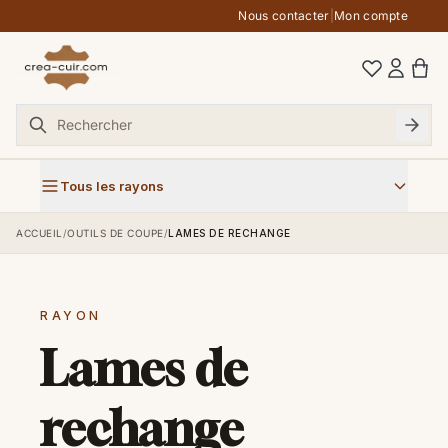
Aller au contenu
Nous contacter
|
Mon compte
Tous les rayons
ACCUEIL
/
OUTILS DE COUPE
/
LAMES DE RECHANGE
RAYON
Lames de
rechange