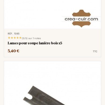
RÉF. 1085





(5/5) sur 1 notes
Lames pour coupe lanière bois x5
5,40 €
TTC