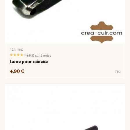
RÉF. 1147





(4/5) sur 2 notes
Lame pour rainette
4,90 €
TTC