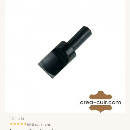
RÉF. 1065





(5/5) sur 1 notes