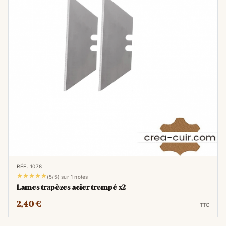
RÉF. 1078





(5/5) sur 1 notes
Lames trapèzes acier trempé x2
2,40 €
TTC