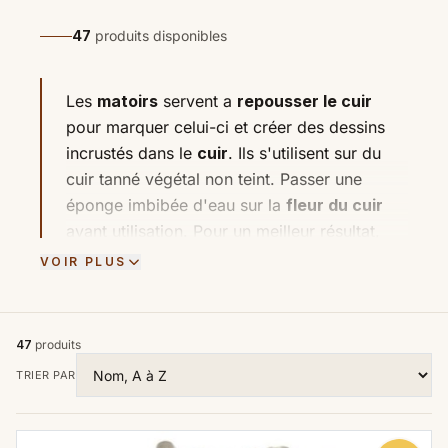
47
produits disponibles
Les
matoirs
servent a
repousser le cuir
pour marquer celui-ci et créer des dessins
incrustés dans le
cuir
. Ils s'utilisent sur du
cuir tanné végétal non teint. Passer une
éponge imbibée d'eau sur la
fleur du cuir
avant utilisation. Pour un meilleur résultat,
nous vous conseillons le
maillet en
VOIR PLUS
polymère
et la
préparation du cuir
aux
matoirs
Easy-Carve. Pensez au rack porte
outils
pour ranger et garder à portée de
47
produits
main vos
matoirs
. Il existe une multitude de
TRIER PAR
matoirs pour le cuir
, parmi cette grande
diversité, nous avons sélectionné les plus
importants, c'est à dire, les plus usités.