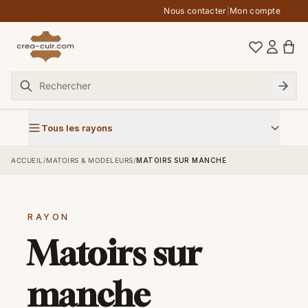
Aller au contenu
Nous contacter
|
Mon compte
Tous les rayons
ACCUEIL
/
MATOIRS & MODELEURS
/
MATOIRS SUR MANCHE
RAYON
Matoirs sur
manche