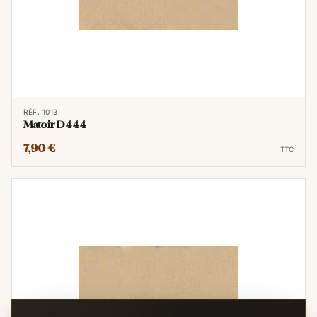
RÉF. 1013
Matoir D444
7,90 €
TTC