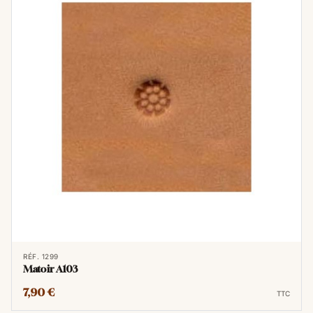
prolonger la durée de vie de leurs matoirs et
maintenir la qualité de leurs créations.
GUIDE DES MATOIRS
TECHNIQUE DE REPOUSSAGE DU CUIR
RÉF. 1299
Matoir A103
7,90 €
TTC