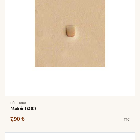
RÉF. 1303
Matoir B203
7,90 €
TTC