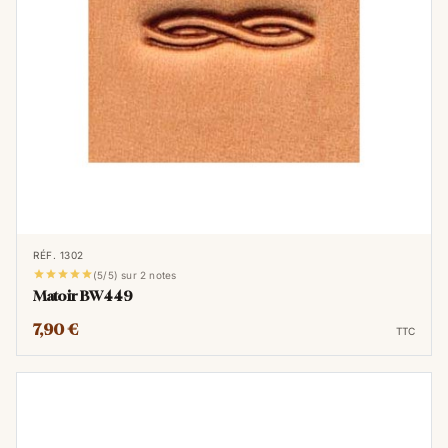
RÉF. 1302





(5/5) sur 2 notes
Matoir BW449
7,90 €
TTC