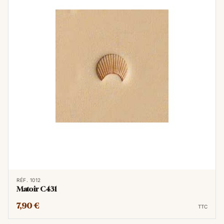
RÉF. 1012
Matoir C431
7,90 €
TTC