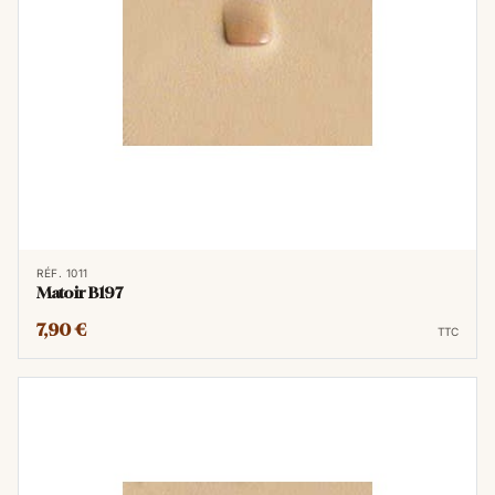
RÉF. 1011
Matoir B197
7,90 €
TTC