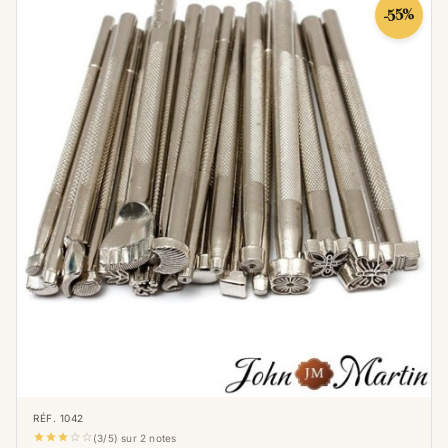
-55%
Les matoirs dit "Bevelers" sont les plus
utilisés, en particulier les B197 et B203, ils
permettent de mettre en valeur le motif.
Les
bevelers permettent de donner du relief à
votre
repoussage
.
Vous pouvez ensuite
teindre votre cuir pour finaliser
votre
repoussage
et ainsi mettre en valeur le
dessin réalisé.
Il est conseillé d'utiliser du
cuir
tannage végétal
pour ces matoirs, sur
tout autre cuir des essais doivent être fait au
préalable.
L'utilisation des matoirs dans l'artisanat du
RÉF. 1042
cuir est une pratique ancienne qui remonte à





(3/5) sur 2 notes