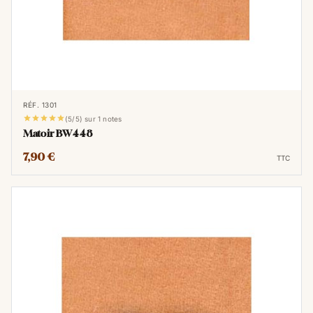
RÉF. 1301





(5/5) sur 1 notes
Matoir BW448
7,90 €
TTC