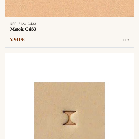
RÉF. 8123-C433
Matoir C433
7,90 €
TTC