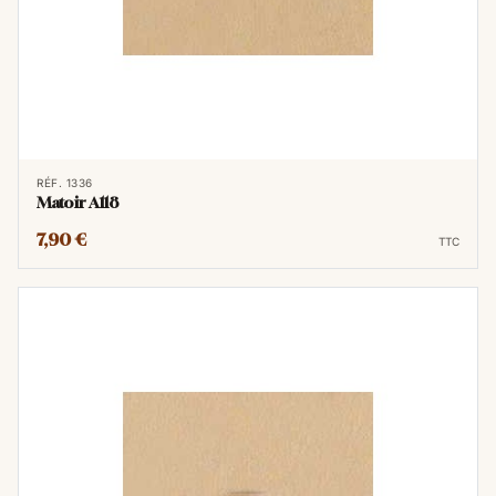
RÉF. 1336
Matoir A118
7,90 €
TTC