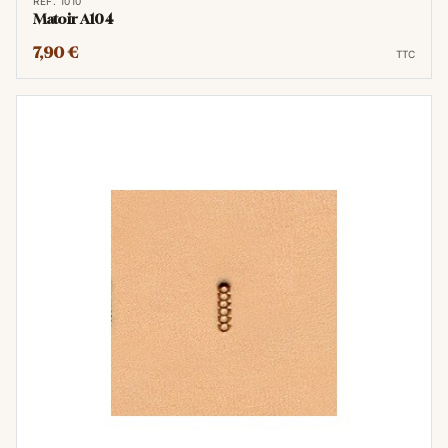
RÉF. 1010
Matoir A104
7,90 €
TTC