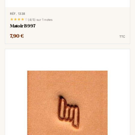
RÉF. 1338





(4/5) sur 1 notes
Matoir B997
7,90 €
TTC