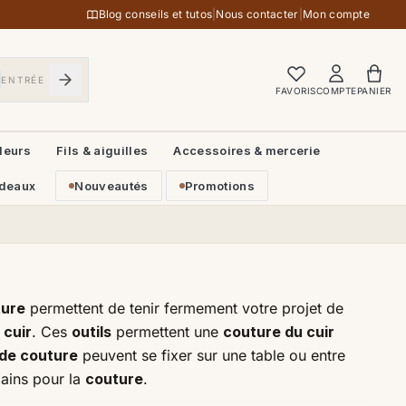
Blog conseils et tutos
|
Nous contacter
|
Mon compte
ENTRÉE
FAVORIS
COMPTE
PANIER
leurs
Fils & aiguilles
Accessoires & mercerie
deaux
Nouveautés
Promotions
ture
permettent de tenir fermement votre projet de
 cuir
. Ces
outils
permettent une
couture du cuir
 de couture
peuvent se fixer sur une table ou entre
mains pour la
couture
.