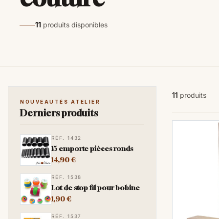
11
produits disponibles
11
produits
NOUVEAUTÉS ATELIER
Derniers produits
RÉF. 1432
15 emporte pièces ronds
14,90 €
RÉF. 1538
Lot de stop fil pour bobine
1,90 €
RÉF. 1537