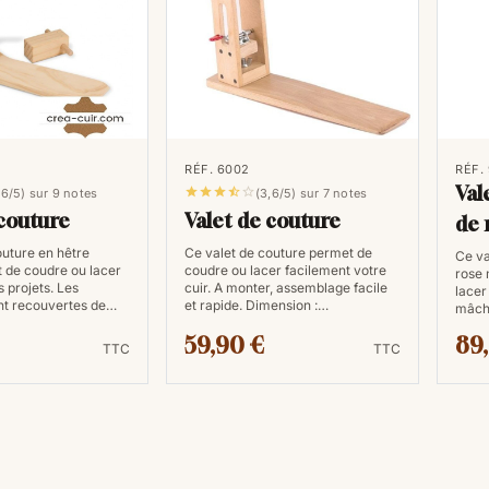
RÉF. 6002
RÉF.
Val





,6/5) sur 9 notes
(3,6/5) sur 7 notes
 couture
Valet de couture
de 
outure en hêtre
Ce valet de couture permet de
Ce va
 de coudre ou lacer
coudre ou lacer facilement votre
rose 
 projets. Les
cuir. A monter, assemblage facile
lacer
nt recouvertes de…
et rapide. Dimension :…
mâch
59,90 €
89
TTC
TTC