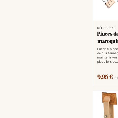
RÉF. 1182X3
Pinces d
maroqui
(9 pièces
Lot de 9 pinc
de cuir tanna
maintenir vos
place lors de
9,95 €
1