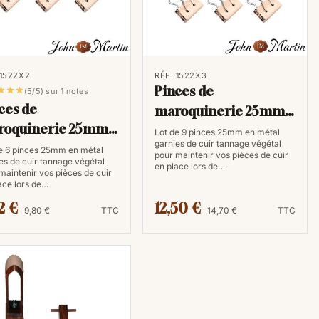
 1522X2
RÉF. 1522X3
Pinces de



(5/5) sur 1 notes
ces de
maroquinerie 25mm
roquinerie 25mm
(9 pièces)
Lot de 9 pinces 25mm en métal
garnies de cuir tannage végétal
pièces)
e 6 pinces 25mm en métal
pour maintenir vos pièces de cuir
es de cuir tannage végétal
en place lors de…
maintenir vos pièces de cuir
ace lors de…
2 €
12,50 €
9,80 €
TTC
14,70 €
TTC