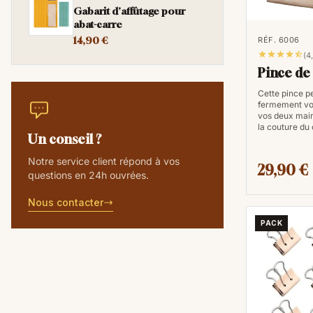
Gabarit d'affûtage pour
abat-carre
14,90 €
RÉF. 6006





(4
Pince de
Cette pince p
fermement votr
vos deux main
la couture du 
Un conseil ?
Notre service client répond à vos
29,90 €
questions en 24h ouvrées.
Nous contacter
PACK