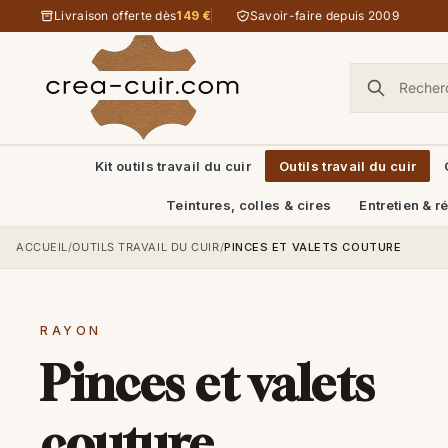
Aller au contenu
Livraison offerte dès
149 €
Savoir-faire depuis 2009
Kit outils travail du cuir
Outils travail du cuir
Teintures, colles & cires
Entretien & r
ACCUEIL
/
OUTILS TRAVAIL DU CUIR
/
PINCES ET VALETS COUTURE
RAYON
Pinces et valets
couture