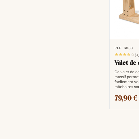
RÉF. 6008





(3
Valet de
Ce valet de c
massif permet
facilement vos
mâchoires so
79,90 €