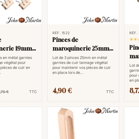
RÉF. 1522
RÉF.
e
Pinces de


Pin
nerie 19mm
maroquinerie 25mm
ma
)
(3 pièces)
es en métal garnies
Lot de 3 pinces 25mm en métal
ge végétal pour
garnies de cuir tannage végétal
(6 
Lot d
 pièces de cuir en
pour maintenir vos pièces de cuir
garni
…
en place lors de…
pour 
en pl
4,90 €
8,7
1,70 €
TTC
TTC