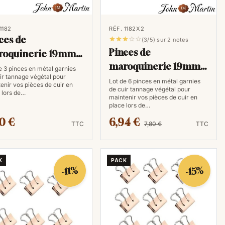
t la couture. Cette stabilité garantit des coutures
si à la solidité et à la qualité des produits finis. De
pplémentaire à l'artisan, réduisant la fatigue des mains
1182
RÉF. 1182X2
ces de





(3/5) sur 2 notes
 plus agréable et ergonomique.
Pinces de
roquinerie 19mm
est leur adaptabilité à différents types de projets.
maroquinerie 19mm
pièces)
e 3 pinces en métal garnies
etites pièces comme des porte-monnaie ou de projets
ir tannage végétal pour
(6 pièces)
Lot de 6 pinces en métal garnies
enir vos pièces de cuir en
intures, les pinces et les valets demeurent des
de cuir tannage végétal pour
 lors de…
maintenir vos pièces de cuir en
la précision et la qualité tout au long du processus
place lors de…
0 €
6,94 €
TTC
7,80 €
TTC
K
PACK
-15%
-11%