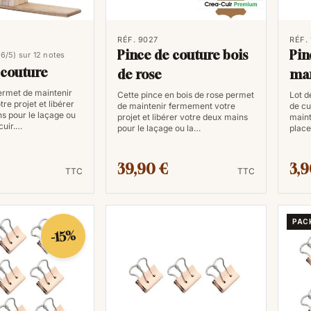
l'alignement des pièces de cuir pendan
régulières et uniformes, contribuant ain
plus, ces outils offrent un confort su
RÉF. 9027
RÉF. 
Pince de couture bois
Pin
,6/5) sur 12 notes
et offrant une expérience de couture
 couture
de rose
ma
Un avantage significatif de ces outils 
(3 
ermet de maintenir
Cette pince en bois de rose permet
Lot d
Qu'il s'agisse de la réalisation de p
e projet et libérer
de maintenir fermement votre
de cu
s pour le laçage ou
projet et libérer votre deux mains
maint
plus vastes comme des sacs ou des ce
cuir.…
pour le laçage ou la…
place
compagnons essentiels pour maintenir 
de couture.
39,90 €
3,9
TTC
TTC
PAC
-15%