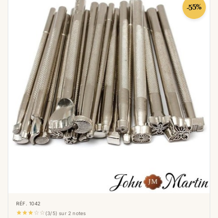
-55%
précision et leur efficacité même après de
nombreuses utilisations.
Précision dans chaque détail
Nous comprenons que le repoussage du cuir
est un art qui demande une grande précision.
Nos matoirs, couteaux et autres outils sont
fabriqués avec une attention particulière
portée à leur capacité à créer des détails fins
et précis. Que vous travailliez sur des motifs
complexes ou sur des textures subtiles, nos
outils vous permettent d’atteindre une finesse
et une clarté exceptionnelles dans vos
créations.
Ergonomie et confort d'utilisation
RÉF. 1042





(3/5) sur 2 notes
Le confort est essentiel lorsqu'il s'agit de