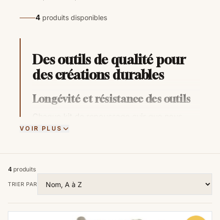
4
produits disponibles
Des outils de qualité pour
des créations durables
Longévité et résistance des outils
Chaque kit de repoussage cuir que nous
proposons est une collection
VOIR PLUS
méticuleusement choisie d'outils de haute
qualité, conçus pour durer. Les matériaux
résistants et les conceptions robustes
4
produits
garantissent que vos outils de repoussage
TRIER PAR
résisteront à l'épreuve du temps et à l'usage
intensif. Que ce soit pour marteler, découper
ou ciseler, nos outils conservent leur