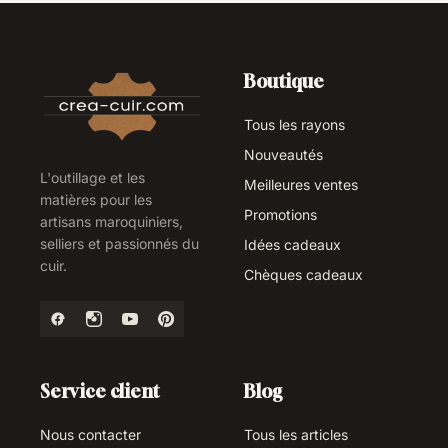
Polyvalence et Qualité : Outils adaptés à
une grande variété de projets de
maroquinerie.
Boutique
Facilité d'Utilisation : Conçus pour les
Tous les rayons
artisans de tous niveaux.
Nouveautés
Durabilité : Outils conçus pour durer et
L'outillage et les
Meilleures ventes
résister à de nombreuses heures de
matières pour les
Promotions
artisans maroquiniers,
travail.
selliers et passionnés du
Idées cadeaux
Personnalisation : Créez des motifs
cuir.
Chèques cadeaux
uniques qui rendent vos créations
vraiment personnelles.
Satisfaction et fiabilité : Satisfaction
garantie avec un service client à votre
Service client
Blog
écoute.
Nous contacter
Tous les articles