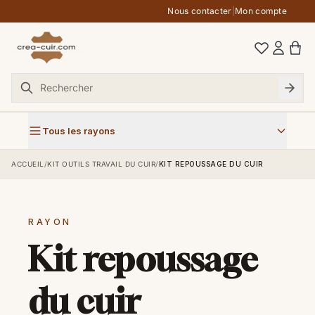
Aller au contenu
Nous contacter
|
Mon compte
Tous les rayons
ACCUEIL
/
KIT OUTILS TRAVAIL DU CUIR
/
KIT REPOUSSAGE DU CUIR
RAYON
Kit repoussage
du cuir