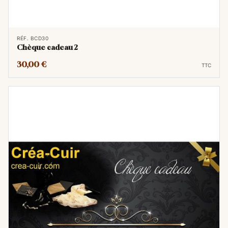
passage de la commande.
Cadeau dernière minute idéal :
Recevez
le bon cadeau par email en quelques
RÉF. BCD30
Chèque cadeau 2
heures, parfait pour un anniversaire oublié
30,00 €
ou un présent de Noël urgent.
TTC
Comment fonctionne le Chèque
Cadeau ?
Choisissez le montant :
Sélectionnez le
chèque cadeau en fonction du montant.
Personnalisez :
Ajoutez un message
personnel (facultatif).
Recevez par email :
Vous (ou directement
le destinataire) recevez le chèque, à
télécharger et/ou imprimer, par courrier
électronique.