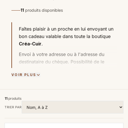
11
produits disponibles
Faîtes plaisir à un proche en lui envoyant un
bon cadeau valable dans toute la boutique
Créa-Cuir
.
Envoi à votre adresse ou à l'adresse du
destinataire du chèque. Possibilité de le
personnalisé en ajoutant "De la part de ..."
VOIR PLUS
Les bons cadeaux sont dématérialisés et
envoyés par email. Validité des chèques : 12
mois après émission.
11
produits
TRIER PAR
Chèques cadeaux : Offrez la
liberté de choisir l'outil