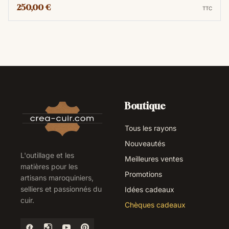
250,00 €
TTC
Boutique
Tous les rayons
Nouveautés
L'outillage et les
Meilleures ventes
matières pour les
Promotions
artisans maroquiniers,
selliers et passionnés du
Idées cadeaux
cuir.
Chèques cadeaux