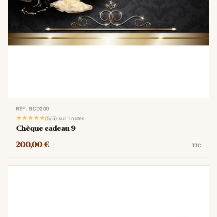
RÉF. BCD200





(5/5) sur 1 notes
Chèque cadeau 9
200,00 €
TTC