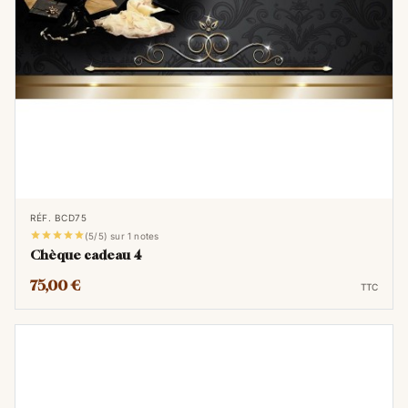
RÉF. BCD75





(5/5) sur 1 notes
Chèque cadeau 4
75,00 €
TTC