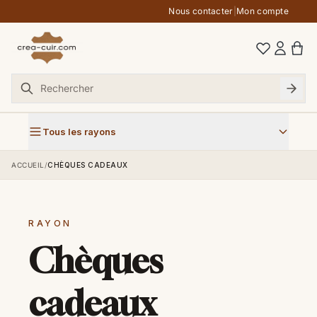
Aller au contenu
Nous contacter
|
Mon compte
Tous les rayons
ACCUEIL
/
CHÈQUES CADEAUX
RAYON
Chèques
cadeaux