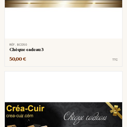
Utilisation simple :
Le bénéficiaire saisit le
code lors du paiement de sa commande
sur notre site.
Offrez l'excellence du choix pour
l'outillage du cuir !
RÉF. BCD50
Chèque cadeau 3
50,00 €
TTC