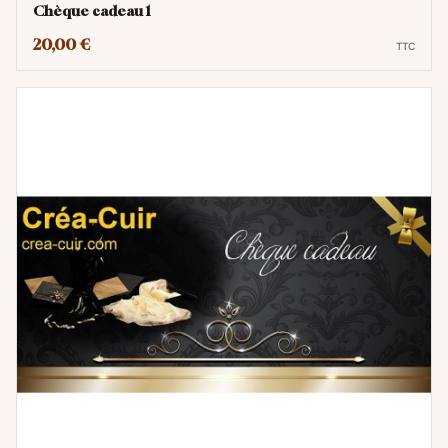
Chèque cadeau 1
Liberté de choix totale :
Le bénéficiaire
20,00 €
TTC
pourra choisir lui-même l'outil,
l'accessoire, le kit de couture ou la
fourniture de maroquinerie dont il a
réellement besoin ou envie sur notre
boutique en ligne.
Adapté à tous les budgets :
Nos cartes
cadeaux sont disponibles en plusieurs
montants (par exemple : 20€, 30€, 50€,
100€, etc.), vous permettant d'offrir le
cadeau parfait sans dépasser votre
budget.
Validité longue durée :
Le bénéficiaire a
tout le temps nécessaire pour explorer
notre catalogue et faire son choix, les
chèques sont valable 1 an après le