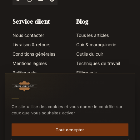
Service client
Blog
Nous contacter
Tous les articles
Livraison & retours
Cuir & maroquinerie
Conditions générales
Outils du cuir
Mentions légales
Techniques de travail
Politique de
Filière cuir
confidentialité
Métiers du cuir
Suivi de commande
Liens utiles
SERVICE CLIENTS
Ce site utilise des cookies et vous donne le contrôle sur
Nous contacter
ceux que vous souhaitez activer
Réponse sous 24h ouvrées
Tout accepter