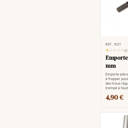
RÉF. 1021





(1
Emporte 
mm
Emporte pièce
à frapper pour
des trous régu
trempé à hau
4,90 €