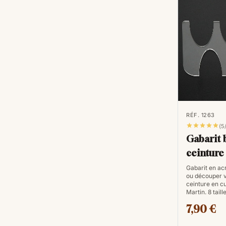
RÉF. 1263





(5
Gabarit 
ceinture
Gabarit en ac
ou découper v
ceinture en c
Martin. 8 tail
7,90 €