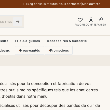
Blog conseils et tutos
|
Nous contacter
|
Mon compte
ENTRÉE
FAVORIS
COMPTE
PANIER
leurs
Fils & aiguilles
Accessoires & mercerie
deaux
Nouveautés
Promotions
cialisés pour la conception et fabrication de vos
tres outils moins spécifiques tels que les abat-carres
s d'outils dans notre menu.
écialisés utilisés pour découper des bandes de cuir de