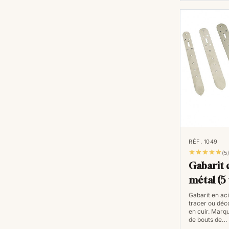
RÉF. 1049





(5
Gabarit 
métal (5 
Gabarit en ac
tracer ou déc
en cuir. Marqu
de bouts de…