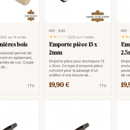
RÉF. 1280
RÉF.







,3/5) sur 9 notes
(2/5) sur 1 notes
nières bois
Emporte pièce 13 x
Emp
2mm
2.
fessionnel permet de
ement et rapidement,
Emporte pièce pour enchapure 13
Empor
bandes de cuir. Coupe
x 2mm. Ce type d'emporte pièce
encha
r de…
convient pour le passage d'un
passa
ardillon d'une boucle de…
de ce
19,90 €
19,
TTC
TTC