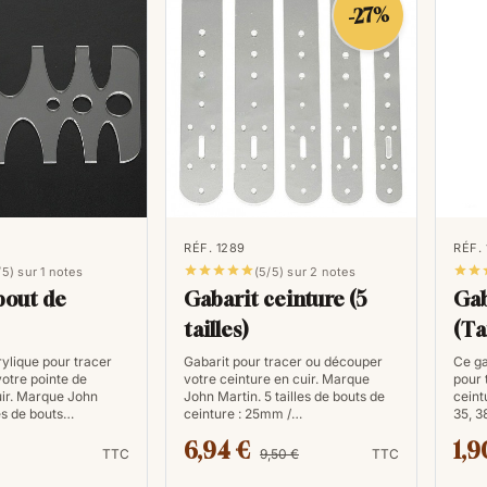
-27%
RÉF. 1289
RÉF.







/5) sur 1 notes
(5/5) sur 2 notes
bout de
Gabarit ceinture (5
Gab
tailles)
(Ta
rylique pour tracer
Gabarit pour tracer ou découper
Ce ga
otre pointe de
votre ceinture en cuir. Marque
pour 
uir. Marque John
John Martin. 5 tailles de bouts de
ceintu
les de bouts…
ceinture : 25mm /…
35, 
6,94 €
1,9
TTC
9,50 €
TTC