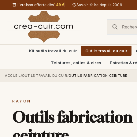
Aller au contenu
Livraison offerte dès
149 €
Savoir-faire depuis 2009
Kit outils travail du cuir
Outils travail du cuir
Teintures, colles & cires
Entretien & r
ACCUEIL
/
OUTILS TRAVAIL DU CUIR
/
OUTILS FABRICATION CEINTURE
RAYON
Outils fabrication
ceinture