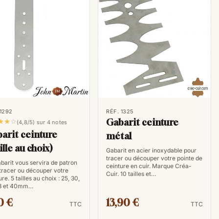
 1292
RÉF. 1325
Gabarit ceinture



(4,8/5) sur 4 notes
arit ceinture
métal
ille au choix)
Gabarit en acier inoxydable pour
tracer ou découper votre pointe de
barit vous servira de patron
ceinture en cuir. Marque Créa-
tracer ou découper votre
Cuir. 10 tailles et…
re. 5 tailles au choix : 25, 30,
38 et 40mm…
0 €
13,90 €
TTC
TTC