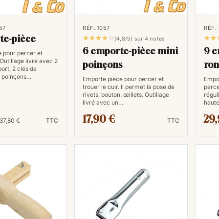
artisans, leur permettant de reprodui
de qualité constante.
57
RÉF. 1057
RÉF.
te-pièce







(4,8/5) sur 4 notes
6 emporte-pièce mini
9 e
 pour percer et
 Outillage livré avec 2
poinçons
ron
rt, 2 clés de
2 poinçons…
Emporte pièce pour percer et
Empor
trouer le cuir. Il permet la pose de
perce
rivets, bouton, œillets. Outillage
régul
livré avec un…
haute
17,90 €
29,
37,80 €
TTC
TTC