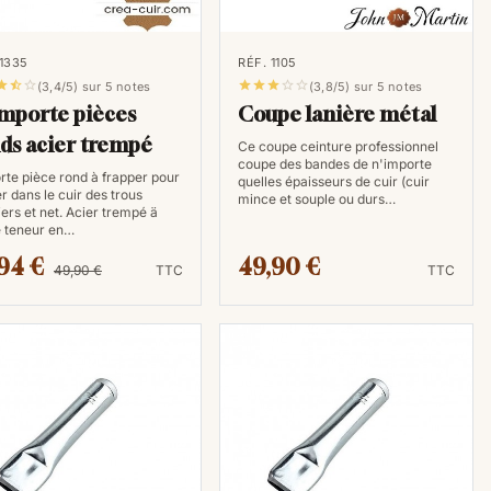
re efficacement des modèles et de créer des ceintures
 1335
RÉF. 1105








(3,4/5) sur 5 notes
(3,8/5) sur 5 notes
mporte pièces
Coupe lanière métal
ds acier trempé
Ce coupe ceinture professionnel
coupe des bandes de n'importe
te pièce rond à frapper pour
quelles épaisseurs de cuir (cuir
r dans le cuir des trous
mince et souple ou durs…
iers et net. Acier trempé ä
 teneur en…
94 €
49,90 €
49,90 €
TTC
TTC