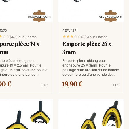
 1270
RÉF. 1271








(3/5) sur 2 notes
(3/5) sur 1 notes
orte pièce 19 x
Emporte pièce 25 x
5mm
3mm
te pièce oblong pour
Emporte pièce oblong pour
pure 19 x 2.5mm. Pour le
enchapure 25 x 3mm. Pour le
ge d'un ardillon d'une boucle
passage d'un ardillon d'une boucle
inture ou d'une bande…
de ceinture ou d'une bande de…
90 €
19,90 €
TTC
TTC