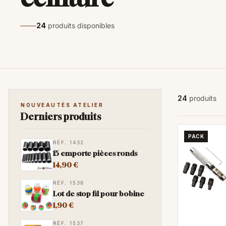
24
produits disponibles
24
produits
NOUVEAUTÉS ATELIER
Derniers produits
PACK
RÉF. 1432
15 emporte pièces ronds
14,90 €
RÉF. 1538
Lot de stop fil pour bobine
1,90 €
RÉF. 1537