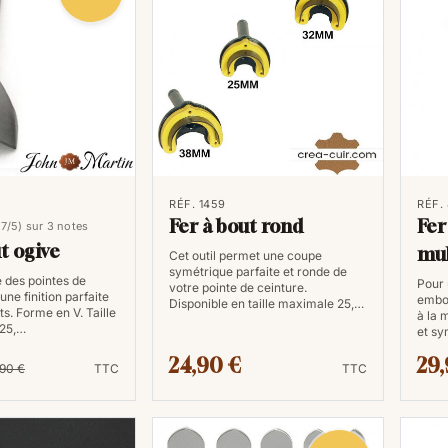
RÉF. 1459
RÉF.
Fer à bout rond
Fer
,7/5) sur 3 notes
t ogive
mul
Cet outil permet une coupe
symétrique parfaite et ronde de
e des pointes de
Pour 
votre pointe de ceinture.
une finition parfaite
embou
Disponible en taille maximale 25,…
s. Forme en V. Taille
à la 
 25,…
et s
24,90 €
29,
,90 €
TTC
TTC