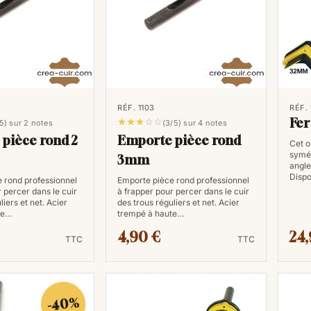
RÉF. 1103
RÉF.
Fer





/5) sur 2 notes
(3/5) sur 4 notes
pièce rond 2
Emporte pièce rond
Cet o
symét
3mm
angle
Dispo
 rond professionnel
Emporte pièce rond professionnel
 percer dans le cuir
à frapper pour percer dans le cuir
liers et net. Acier
des trous réguliers et net. Acier
te…
trempé à haute…
4,90 €
24,
TTC
TTC
-40%