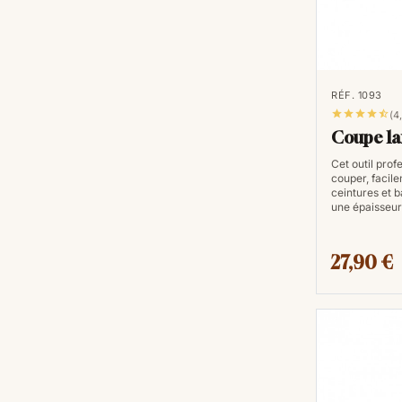
RÉF. 1093





(4
Coupe la
Cet outil pro
couper, facil
ceintures et 
une épaisseu
27,90 €