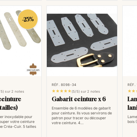
-25%
RÉF. 8098-34
RÉF.







/5) sur 2 notes
(5/5) sur 2 notes
ceinture
Gabarit ceinture x 6
Lam
tailles)
lan
Ensemble de 6 modèles de gabarit
pour ceinture. Ils vous servirons de
ier inoxydable pour
Lames
patron pour tracer ou découper
ouper votre ceinture
bois 
votre ceinture. 4…
e Créa-Cuir. 5 tailles