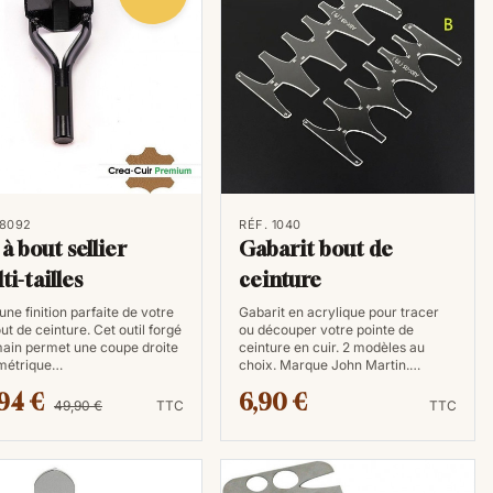
 8092
RÉF. 1040
 à bout sellier
Gabarit bout de
ti-tailles
ceinture
une finition parfaite de votre
Gabarit en acrylique pour tracer
t de ceinture. Cet outil forgé
ou découper votre pointe de
main permet une coupe droite
ceinture en cuir. 2 modèles au
ymétrique…
choix. Marque John Martin.…
94 €
6,90 €
49,90 €
TTC
TTC