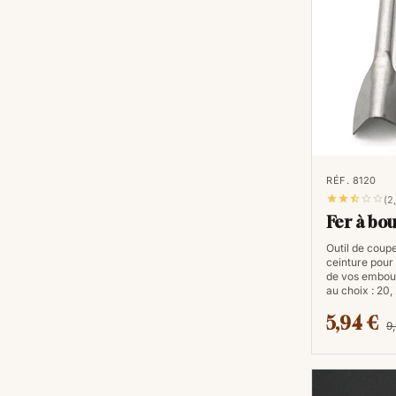
RÉF. 8120





(2
Fer à bou
Outil de coup
ceinture pour 
de vos embout
au choix : 20,
5,94 €
9