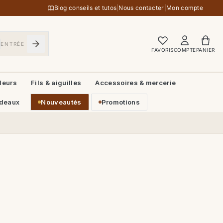
Blog conseils et tutos
|
Nous contacter
|
Mon compte
ENTRÉE
FAVORIS
COMPTE
PANIER
leurs
Fils & aiguilles
Accessoires & mercerie
deaux
Nouveautés
Promotions