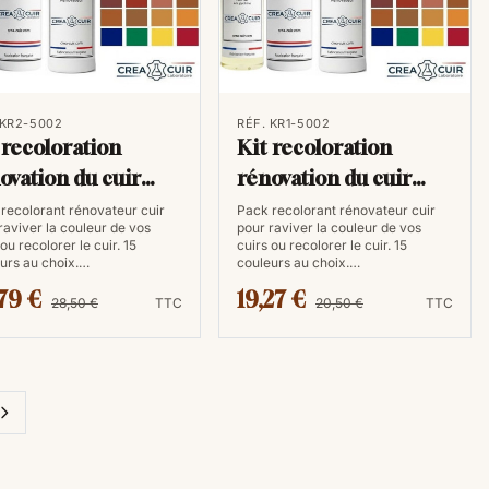
 KR2-5002
RÉF. KR1-5002
 recoloration
Kit recoloration
ovation du cuir
rénovation du cuir
0ml
50ml
recolorant rénovateur cuir
Pack recolorant rénovateur cuir
raviver la couleur de vos
pour raviver la couleur de vos
 ou recolorer le cuir. 15
cuirs ou recolorer le cuir. 15
urs au choix.…
couleurs au choix.…
79 €
19,27 €
28,50 €
TTC
20,50 €
TTC