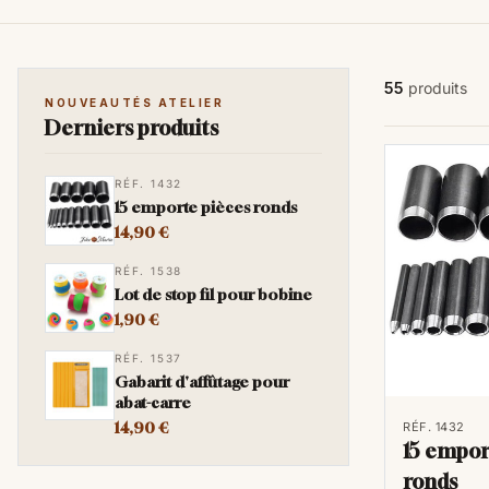
55
produits
NOUVEAUTÉS ATELIER
Derniers produits
RÉF. 1432
15 emporte pièces ronds
14,90 €
RÉF. 1538
Lot de stop fil pour bobine
1,90 €
RÉF. 1537
Gabarit d'affûtage pour
abat-carre
14,90 €
RÉF. 1432
15 empor
ronds