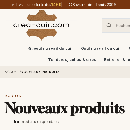
Aller au contenu
Livraison offerte dès
149 €
Savoir-faire depuis 2009
Kit outils travail du cuir
Outils travail du cuir
Teintures, colles & cires
Entretien & r
ACCUEIL
/
NOUVEAUX PRODUITS
RAYON
Nouveaux produits
55
produits disponibles