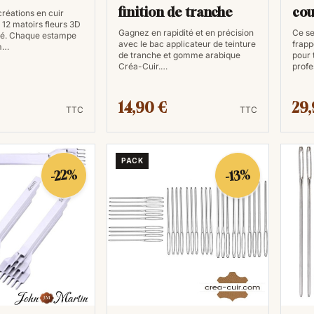
finition de tranche
cou
réations en cuir
 12 matoirs fleurs 3D
5m
Gagnez en rapidité et en précision
Ce se
ié. Chaque estampe
avec le bac applicateur de teinture
frapp
m…
de tranche et gomme arabique
pour 
Créa-Cuir.…
profe
14,90 €
29,
TTC
TTC
PACK
-22%
-13%