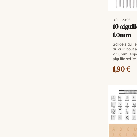
RÉF. 7006
10 aiguill
1.0mm
Solide aiguill
du cuir, bout 
x 1.0mm. App
aiguille sellie
1,90 €