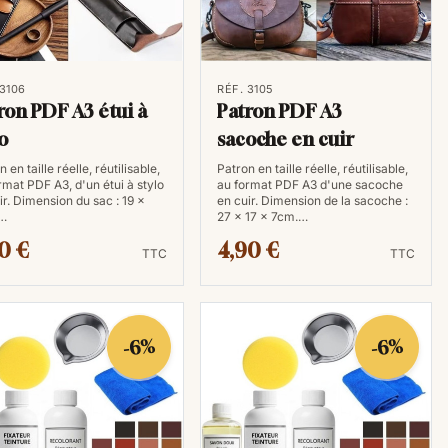
 3106
RÉF. 3105
ron PDF A3 étui à
Patron PDF A3
lo
sacoche en cuir
 en taille réelle, réutilisable,
Patron en taille réelle, réutilisable,
rmat PDF A3, d'un étui à stylo
au format PDF A3 d'une sacoche
ir. Dimension du sac : 19 x
en cuir. Dimension de la sacoche :
…
27 x 17 x 7cm.…
0 €
4,90 €
TTC
TTC
-6%
-6%