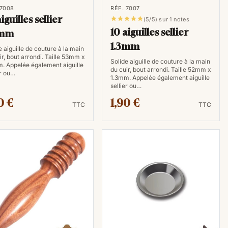
 7008
RÉF. 7007
iguilles sellier





(5/5) sur 1 notes
10 aiguilles sellier
6mm
1.3mm
e aiguille de couture à la main
ir, bout arrondi. Taille 53mm x
Solide aiguille de couture à la main
. Appelée également aiguille
du cuir, bout arrondi. Taille 52mm x
er ou…
1.3mm. Appelée également aiguille
sellier ou…
0 €
1,90 €
TTC
TTC