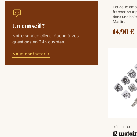
Lot de 15 emp
frapper pour p
dans une boit
Martin.
Un conseil ?
14,90 €
Notre service client répond à vos
questions en 24h ouvrées.
Nous contacter
RÉF. 1039
12 matoir