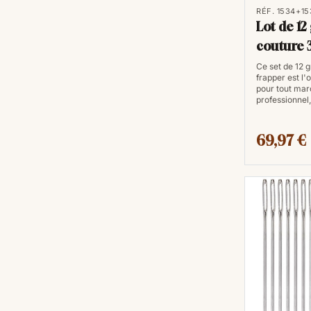
RÉF. 1534+1
Lot de 12 
couture 
Ce set de 12 g
frapper est l'
pour tout mar
professionnel
69,97 €