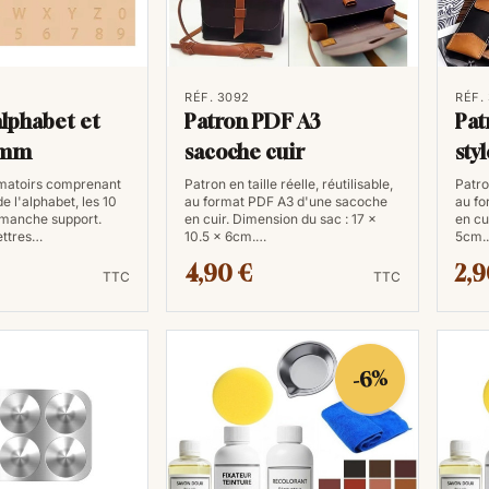
RÉF. 3092
RÉF.
alphabet et
Patron PDF A3
Pat
6mm
sacoche cuir
sty
matoirs comprenant
Patron en taille réelle, réutilisable,
Patron
de l'alphabet, les 10
au format PDF A3 d'une sacoche
au fo
n manche support.
en cuir. Dimension du sac : 17 x
en cu
ettres…
10.5 x 6cm.…
5cm.
4,90 €
2,9
TTC
TTC
-6%