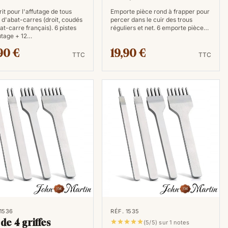
it pour l'affutage de tous
Emporte pièce rond à frapper pour
 d'abat-carres (droit, coudés
percer dans le cuir des trous
at-carre français). 6 pistes
réguliers et net. 6 emporte pièce…
ûtage + 12…
90 €
19,90 €
TTC
TTC
 1536
RÉF. 1535
 de 4 griffes





(5/5) sur 1 notes