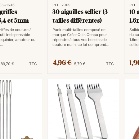
535+1536
RÉF. 7009
RÉF.
griffes
30 aiguilles sellier (3
10 a
3,4 et 5mm
tailles différentes)
1.
riffes de couture à
Pack multi-tailles composé de
Solid
outil indispensable
marque Créa-Cuir. Conçu pour
du cu
oquinier, amateur ou
répondre à tous vos besoins de
1.6mm
,…
couture main, ce lot comprend…
selli
4,96 €
1,9
89,70 €
TTC
5,70 €
TTC