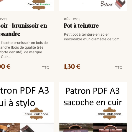
 1533
RÉF. 1205
soir - brunissoir en
Pot à teinture
issandre
Petit pot à teinture en acier
inoxydable d'un diamètre de 5cm.
 lissette brunissoir en bois de
sandre (bois de qualité très
 forte densité), de marque
-Cuir…
90 €
1,30 €
TTC
TTC