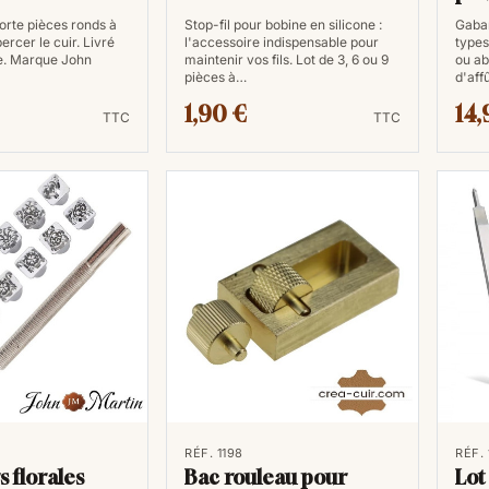
orte pièces ronds à
Stop-fil pour bobine en silicone :
Gabar
ercer le cuir. Livré
l'accessoire indispensable pour
types
e. Marque John
maintenir vos fils. Lot de 3, 6 ou 9
ou ab
pièces à…
d'aff
1,90 €
14,
TTC
TTC
RÉF. 1198
RÉF.
s florales
Bac rouleau pour
Lot