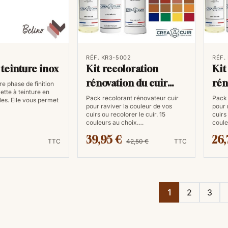
RÉF. KR3-5002
RÉF.
 teinture inox
Kit recoloration
Kit
rénovation du cuir
rén
e phase de finition
ette à teinture en
200ml
10
Pack recolorant rénovateur cuir
Pack 
les. Elle vous permet
pour raviver la couleur de vos
pour 
cuirs ou recolorer le cuir. 15
cuirs
couleurs au choix.…
coule
39,95 €
26,
TTC
42,50 €
TTC
1
2
3