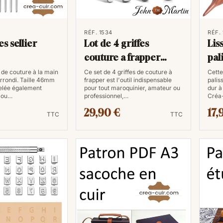
RÉF. 1534
RÉF.
es sellier
Lot de 4 griffes
Lis
couture a frapper
pal
3mm
e de couture à la main
Ce set de 4 griffes de couture à
Cette
arrondi. Taille 46mm
frapper est l'outil indispensable
palis
elée également
pour tout maroquinier, amateur ou
dur à
r ou…
professionnel,…
Créa
29,90 €
17,
TTC
TTC