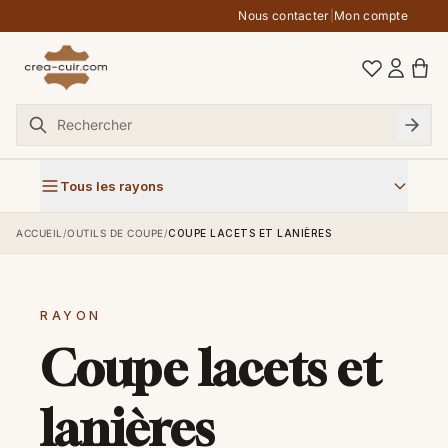
Aller au contenu
Nous contacter
|
Mon compte
Tous les rayons
ACCUEIL
/
OUTILS DE COUPE
/
COUPE LACETS ET LANIÈRES
RAYON
Coupe lacets et
lanières