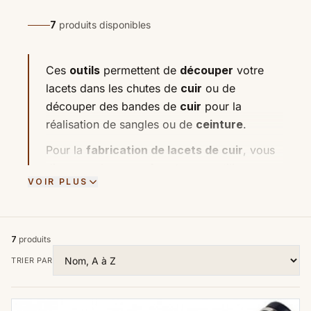
7
produits disponibles
Ces
outils
permettent de
découper
votre
lacets dans les chutes de
cuir
ou de
découper des bandes de
cuir
pour la
réalisation de sangles ou de
ceinture
.
Pour la
fabrication de lacets de cuir
, vous
disposez du
coupe lacets
pour utiliser vos
VOIR PLUS
chutes de cuir ou du
couteau australien
pour la conception rapide de lacets de cuir
dans des pièces de cuir plus grandes.
7
produits
Pour la réalisation de bandes de cuir pour les
TRIER PAR
ceintures ou lanières de cuir, Créa-Cuir vous
propose trois
coupes lanières
, en bois ou
en métal. Ces
outils
sont dotés d'un réglage