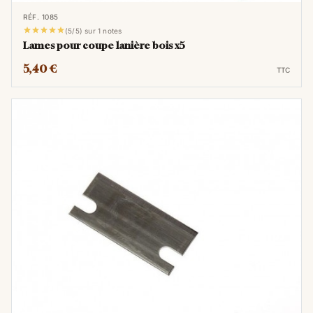
RÉF. 1085





(5/5) sur 1 notes
Lames pour coupe lanière bois x5
5,40 €
TTC