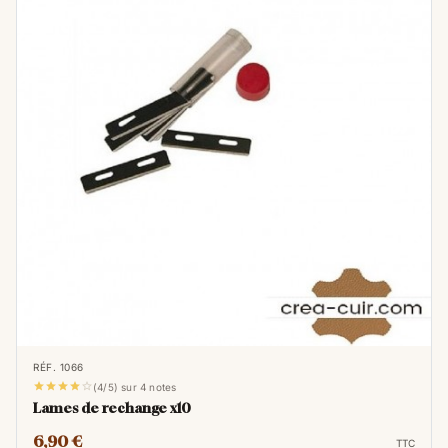
RÉF. 1066





(4/5) sur 4 notes
Lames de rechange x10
6,90 €
TTC