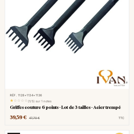
RÉF. 1128+1134+1136





(1/5) sur 1 notes
Griffes couture 6 points - Lot de 3 tailles - Acier trempé
39,59 €
47,70 €
TTC