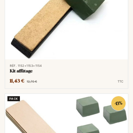
RÉF. 1152+1153+1154
Kit affûtage
11,43 €
12,70 €
TTC
PACK
-13%