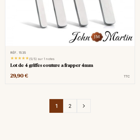
RÉF. 1535





(5/5) sur 1 notes
Lot de 4 griffes couture a frapper 4mm
29,90 €
TTC
1
2