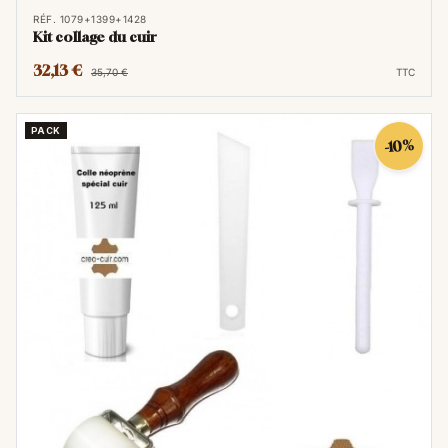
RÉF. 1079+1399+1428
Kit collage du cuir
32,13 €
35,70 €
TTC
PACK
-10%