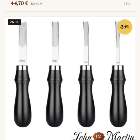
44,70 €
59,60 €
TTC
PACK
-33%