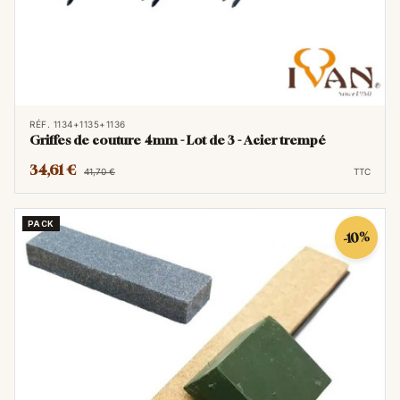
RÉF. 1134+1135+1136
Griffes de couture 4mm - Lot de 3 - Acier trempé
34,61 €
41,70 €
TTC
PACK
-10%