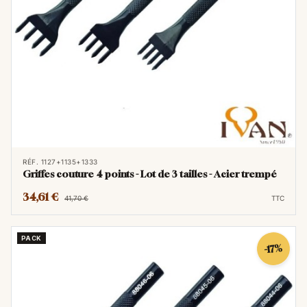
RÉF. 1127+1135+1333
Griffes couture 4 points - Lot de 3 tailles - Acier trempé
34,61 €
41,70 €
TTC
PACK
-17%