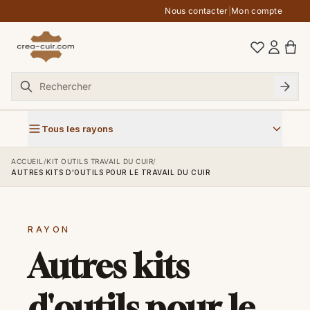
Aller au contenu
Nous contacter
|
Mon compte
Tous les rayons
ACCUEIL
/
KIT OUTILS TRAVAIL DU CUIR
/
AUTRES KITS D'OUTILS POUR LE TRAVAIL DU CUIR
RAYON
Autres kits
d'outils pour le