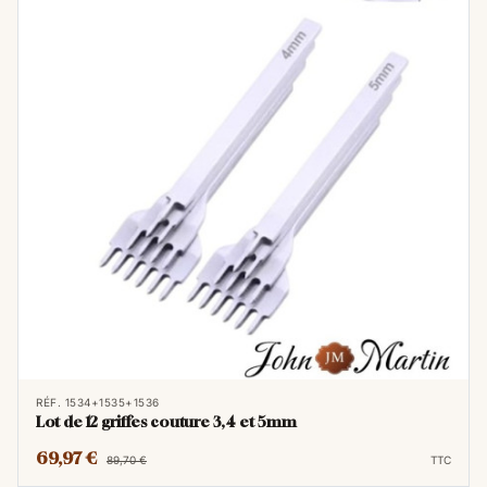
RÉF. 1534+1535+1536
Lot de 12 griffes couture 3,4 et 5mm
69,97 €
89,70 €
TTC