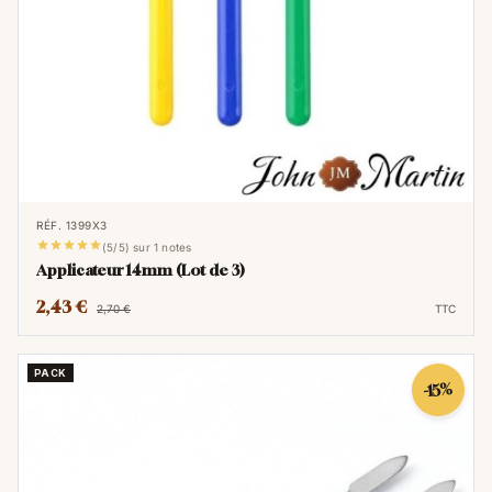
RÉF. 1399X3





(5/5) sur 1 notes
Applicateur 14mm (Lot de 3)
2,43 €
2,70 €
TTC
PACK
-15%