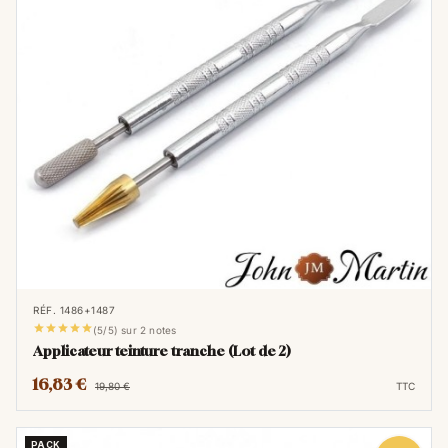
RÉF. 1486+1487





(5/5) sur 2 notes
Applicateur teinture tranche (Lot de 2)
16,83 €
19,80 €
TTC
PACK