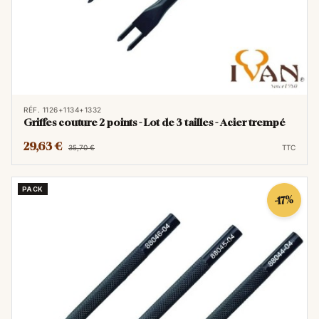
RÉF. 1126+1134+1332
Griffes couture 2 points - Lot de 3 tailles - Acier trempé
29,63 €
35,70 €
TTC
PACK
-17%