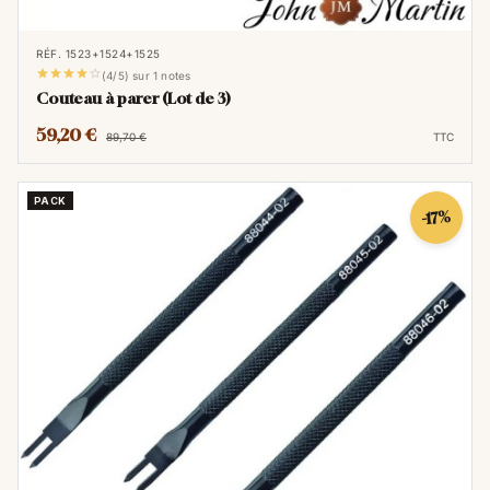
RÉF. 1523+1524+1525





(4/5) sur 1 notes
Couteau à parer (Lot de 3)
59,20 €
89,70 €
TTC
PACK
-17%