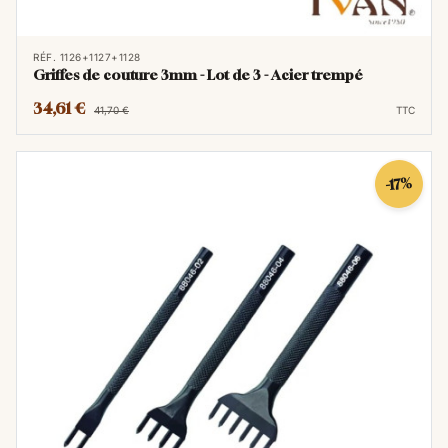
RÉF. 1126+1127+1128
Griffes de couture 3mm - Lot de 3 - Acier trempé
34,61 €
41,70 €
TTC
-17%