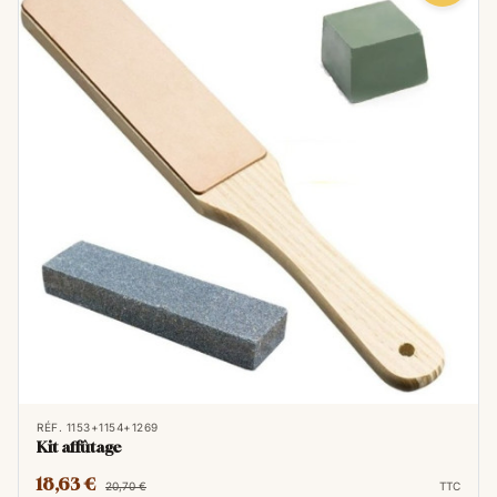
RÉF. 1153+1154+1269
Kit affûtage
18,63 €
20,70 €
TTC