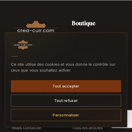
Boutique
Tous les rayons
Nouveautés
L'outillage et les
Meilleures ventes
matières pour les
Promotions
Ce site utilise des cookies et vous donne le contrôle sur
artisans maroquiniers,
ceux que vous souhaitez activer
selliers et passionnés du
Idées cadeaux
cuir.
Chèques cadeaux
Tout accepter
Tout refuser
Service client
Blog
Personnaliser
Nous contacter
Tous les articles