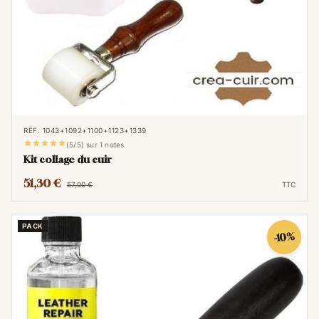
RÉF. 1043+1092+1100+1123+1339





(5/5) sur 1 notes
Kit collage du cuir
51,30 €
57,00 €
TTC
PACK
-10%