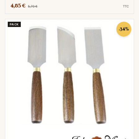
4,85 €
5,70 €
TTC
PACK
-34%