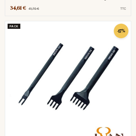
34,61 €
41,70 €
TTC
PACK
-17%