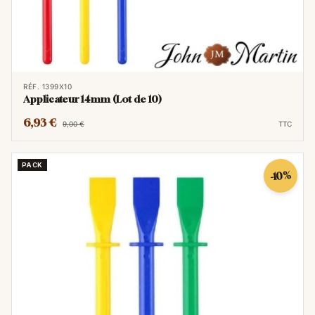
RÉF. 1399X10
Applicateur 14mm (Lot de 10)
6,93 €
9,00 €
TTC
PACK
-10%