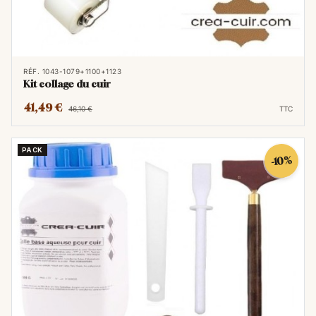
RÉF. 1043-1079+1100+1123
Kit collage du cuir
41,49 €
46,10 €
TTC
PACK
-10%