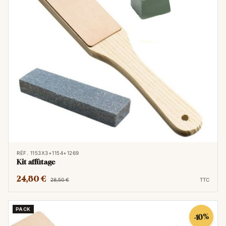
RÉF. 1153X3+1154+1269
Kit affûtage
24,80 €
28,50 €
TTC
PACK
-10%