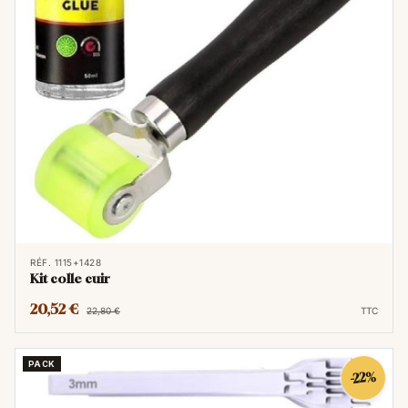
RÉF. 1115+1428
Kit colle cuir
20,52 €
22,80 €
TTC
PACK
-22%