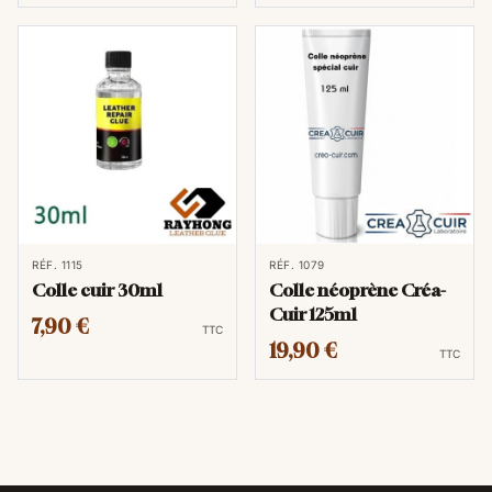
RÉF. 1115
RÉF. 1079
Colle cuir 30ml
Colle néoprène Créa-
Cuir 125ml
7,90 €
TTC
19,90 €
TTC