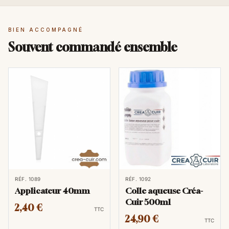
BIEN ACCOMPAGNÉ
Souvent commandé ensemble
RÉF. 1089
RÉF. 1092
Applicateur 40mm
Colle aqueuse Créa-
Cuir 500ml
2,40 €
TTC
24,90 €
TTC