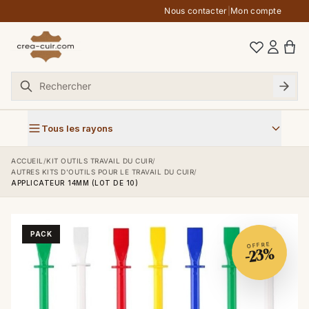
Aller au contenu
Nous contacter
|
Mon compte
Tous les rayons
ACCUEIL
/
KIT OUTILS TRAVAIL DU CUIR
/
AUTRES KITS D'OUTILS POUR LE TRAVAIL DU CUIR
/
APPLICATEUR 14MM (LOT DE 10)
PACK
OFFRE
-23%