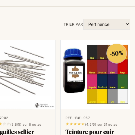
TRIER PAR
-50%
 7002
RÉF. 1381-967








(3,8/5) sur 8 notes
(4,5/5) sur 31 notes
guilles sellier
Teinture pour cuir