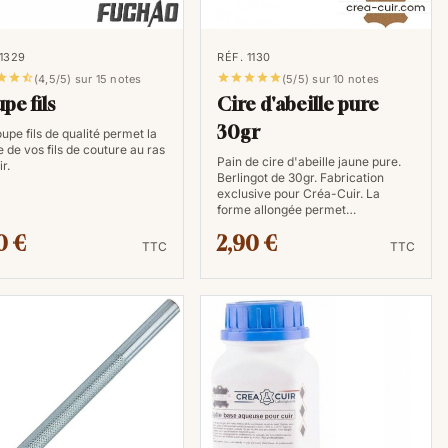
 1329
RÉF. 1130








(4,5/5) sur 15 notes
(5/5) sur 10 notes
pe fils
Cire d'abeille pure
30gr
upe fils de qualité permet la
 de vos fils de couture au ras
Pain de cire d'abeille jaune pure.
ir.
Berlingot de 30gr. Fabrication
exclusive pour Créa-Cuir. La
forme allongée permet…
0 €
2,90 €
TTC
TTC