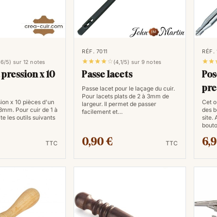
RÉF. 7011
RÉF.







,6/5) sur 12 notes
(4,1/5) sur 9 notes
pression x 10
Passe lacets
Pos
pre
Passe lacet pour le laçage du cuir.
Pour lacets plats de 2 à 3mm de
ion x 10 pièces d'un
Cet o
largeur. Il permet de passer
3mm. Pour cuir de 1 à
des b
facilement et…
e les outils suivants
site.
bout
0,90 €
6,9
TTC
TTC