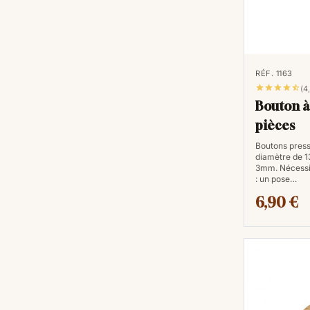
RÉF. 1163





(4
Bouton à 
pièces
Boutons press
diamètre de 1
3mm. Nécessit
: un pose…
6,90 €