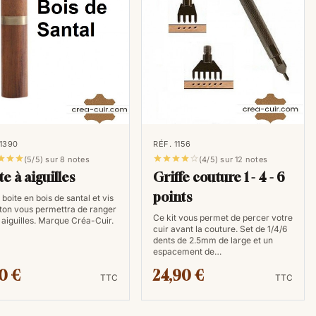
 1390
RÉF. 1156








(5/5) sur 8 notes
(4/5) sur 12 notes
te à aiguilles
Griffe couture 1 - 4 - 6
points
 boite en bois de santal et vis
iton vous permettra de ranger
Ce kit vous permet de percer votre
 aiguilles. Marque Créa-Cuir.
cuir avant la couture. Set de 1/4/6
dents de 2.5mm de large et un
espacement de…
0 €
24,90 €
TTC
TTC