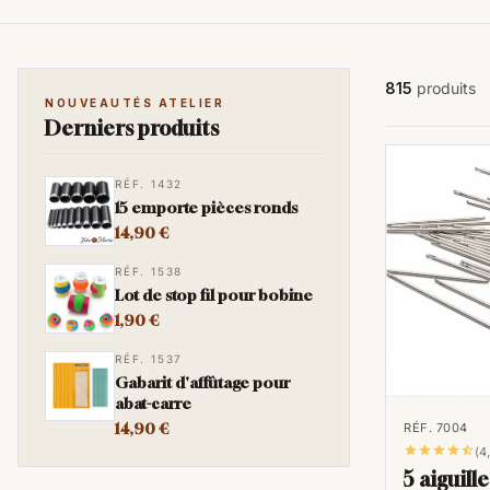
815
produits
NOUVEAUTÉS ATELIER
Derniers produits
RÉF. 1432
15 emporte pièces ronds
14,90 €
RÉF. 1538
Lot de stop fil pour bobine
1,90 €
RÉF. 1537
Gabarit d'affûtage pour
abat-carre
14,90 €
RÉF. 7004





(4
5 aiguille