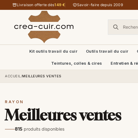
Aller au contenu
Livraison offerte dès
149 €
Savoir-faire depuis 2009
Kit outils travail du cuir
Outils travail du cuir
Teintures, colles & cires
Entretien & r
ACCUEIL
/
MEILLEURES VENTES
RAYON
Meilleures ventes
815
produits disponibles