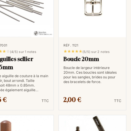
 7001
RÉF. 1121








(4/5) sur 1 notes
(5/5) sur 2 notes
guilles sellier
Boucle 20mm
85mm
Boucle de largeur intérieure
20mm. Ces boucles sont idéales
e aiguille de couture à la main
pour les sangles, brides ou pour
r, bout arrondi. Taille
des bracelets de force.
soit 48mm x 0.85mm.
ée également aiguille…
5 €
2,00 €
TTC
TTC