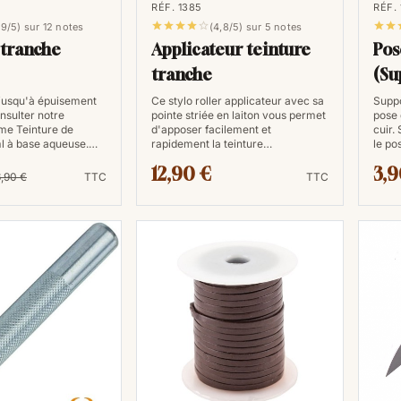
RÉF. 1385
RÉF. 







,9/5) sur 12 notes
(4,8/5) sur 5 notes
 tranche
Applicateur teinture
Pos
tranche
(Su
jusqu'à épuisement
Ce stylo roller applicateur avec sa
Suppo
nsulter notre
pointe striée en laiton vous permet
pose 
me Teinture de
d'apposer facilement et
cuir. 
l à base aqueuse.…
rapidement la teinture…
le p
12,90 €
3,9
6,90 €
TTC
TTC