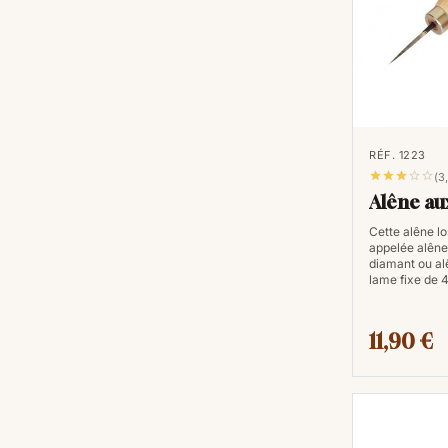
RÉF. 1223





(3
Alêne au
Cette alêne l
appelée alêne
diamant ou alê
lame fixe de
11,90 €