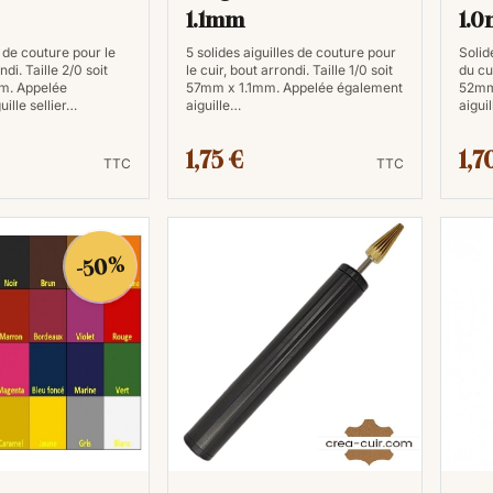
1.1mm
1.
e de couture pour le
5 solides aiguilles de couture pour
Solid
ndi. Taille 2/0 soit
le cuir, bout arrondi. Taille 1/0 soit
du cu
m. Appelée
57mm x 1.1mm. Appelée également
52mm
ille sellier…
aiguille…
aigui
1,75 €
1,7
TTC
TTC
-50%