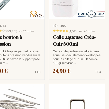
 1058
RÉF. 1092








(3,9/5) sur 12 notes
(4,5/5) sur 26 notes
e bouton à
Colle aqueuse Créa-
ssion
Cuir 500ml
util à frapper permet la pose
Cette colle professionnelle à base
outons pression vendus sur le
aqueuse spécialement développée
 A utiliser avec le support pose
pour le collage du cuir. Flacon de
on et…
500gr (environ…
0 €
24,90 €
TTC
TTC