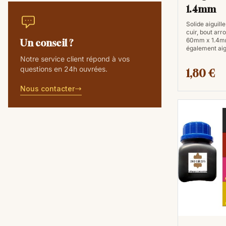
1.4mm
Solide aiguill
cuir, bout arro
60mm x 1.4m
Un conseil ?
également aigu
Notre service client répond à vos
questions en 24h ouvrées.
1,80 €
Nous contacter