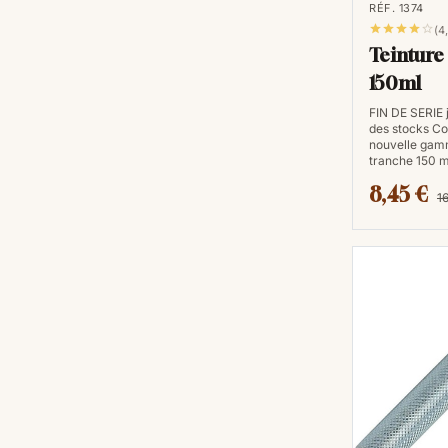
RÉF. 1374





(4
Teinture
150ml
FIN DE SERIE 
des stocks Co
nouvelle gam
tranche 150 m
8,45 €
1