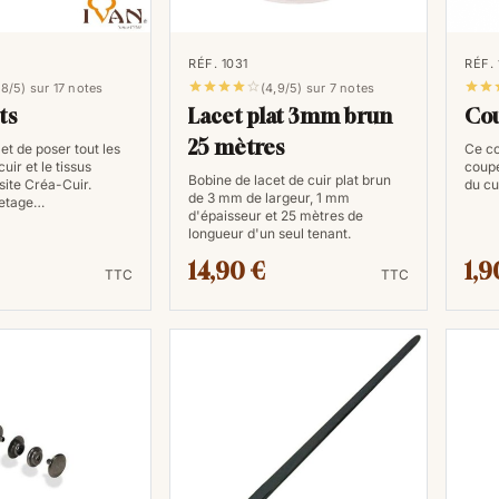
RÉF. 1031
RÉF.







,8/5) sur 17 notes
(4,9/5) sur 7 notes
ts
Lacet plat 3mm brun
Cou
25 mètres
et de poser tout les
Ce co
cuir et le tissus
coupe
Bobine de lacet de cuir plat brun
site Créa-Cuir.
du cu
de 3 mm de largeur, 1 mm
vetage…
d'épaisseur et 25 mètres de
longueur d'un seul tenant.
14,90 €
1,9
TTC
TTC