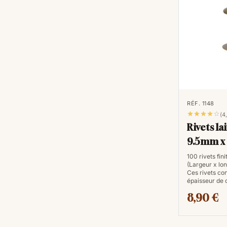
RÉF. 1148





(4
Rivets lai
9.5mm x
100 rivets finit
(Largeur x lo
Ces rivets co
épaisseur de 
8,90 €