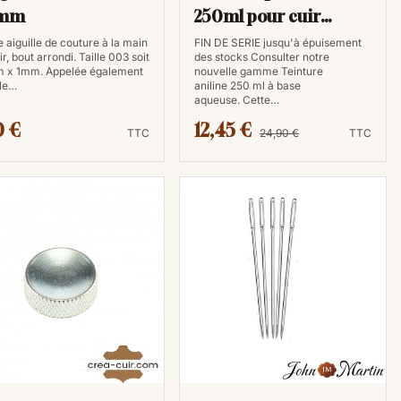
0mm
250ml pour cuir
tannage végétal
e aiguille de couture à la main
FIN DE SERIE jusqu'à épuisement
ir, bout arrondi. Taille 003 soit
des stocks Consulter notre
 x 1mm. Appelée également
nouvelle gamme Teinture
lle…
aniline 250 ml à base
aqueuse. Cette…
0 €
12,45 €
TTC
24,90 €
TTC