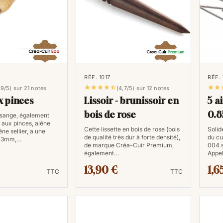
RÉF. 1017
RÉF.







,9/5) sur 21 notes
(4,7/5) sur 12 notes
x pinces
Lissoir - brunissoir en
5 ai
bois de rose
0.
osange, également
 aux pinces, alêne
Cette lissette en bois de rose (bois
Solid
ne sellier, a une
de qualité très dur à forte densité),
du cui
 43mm,…
de marque Créa-Cuir Premium,
004 
également…
Appel
13,90 €
1,6
TTC
TTC