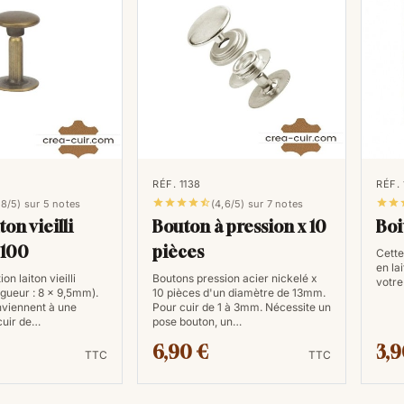
RÉF. 1138
RÉF.







,8/5) sur 5 notes
(4,6/5) sur 7 notes
ton vieilli
Bouton à pression x 10
Boi
 100
pièces
Cette
en la
ion laiton vieilli
Boutons pression acier nickelé x
votre
ngueur : 8 x 9,5mm).
10 pièces d'un diamètre de 13mm.
nviennent à une
Pour cuir de 1 à 3mm. Nécessite un
cuir de…
pose bouton, un…
6,90 €
3,9
TTC
TTC