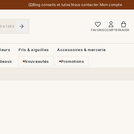
Blog conseils et tutos
|
Nous contacter
|
Mon compte
ENTRÉE
FAVORIS
COMPTE
PANIER
leurs
Fils & aiguilles
Accessoires & mercerie
deaux
Nouveautés
Promotions