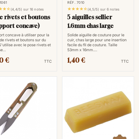
1061
RÉF. 7010








(4,4/5) sur 16 notes
(4,5/5) sur 6 notes
e rivets et boutons
5 aiguilles sellier
pport concave)
1.6mm chas large
rt concave à utiliser pour la
Solide aiguille de couture pour le
de rivets et boutons sur du
cuir, chas large pour une insertion
S'utilise avec le pose rivets et
facile du fil de couture. Taille
ose…
53mm x 16mm.…
0 €
1,40 €
TTC
TTC