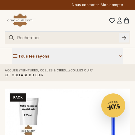
Aller au contenu
Nous contacter
|
Mon compte
Tous les rayons
ACCUEIL
/
TEINTURES, COLLES & CIRES...
/
COLLES CUIR
/
KIT COLLAGE DU CUIR
PACK
OFFRE
-10%