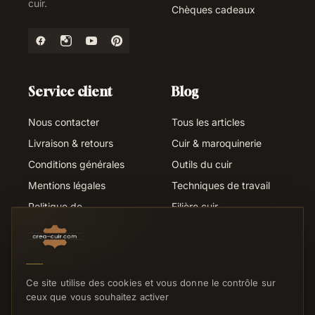
cuir.
Chèques cadeaux
Service client
Blog
Nous contacter
Tous les articles
Livraison & retours
Cuir & maroquinerie
Conditions générales
Outils du cuir
Mentions légales
Techniques de travail
Politique de
Filière cuir
confidentialité
Métiers du cuir
Suivi de commande
Liens utiles
SERVICE CLIENTS
Ce site utilise des cookies et vous donne le contrôle sur
Nous contacter
ceux que vous souhaitez activer
Réponse sous 24h ouvrées