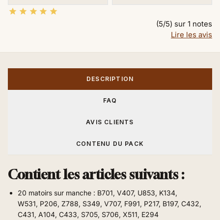





(5/5) sur 1 notes
Lire les avis
DESCRIPTION
FAQ
AVIS CLIENTS
CONTENU DU PACK
Contient les articles suivants :
20 matoirs sur manche :
B701, V407, U853, K134,
W531, P206, Z788, S349, V707, F991, P217, B197, C432,
C431, A104, C433, S705, S706, X511, E294