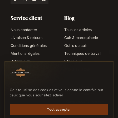
Service client
Blog
Nous contacter
Tous les articles
Livraison & retours
Cuir & maroquinerie
Conditions générales
Outils du cuir
Mentions légales
Techniques de travail
Politique de
Filière cuir
confidentialité
Métiers du cuir
Suivi de commande
Liens utiles
SERVICE CLIENTS
Ce site utilise des cookies et vous donne le contrôle sur
Nous contacter
ceux que vous souhaitez activer
Réponse sous 24h ouvrées
Tout accepter