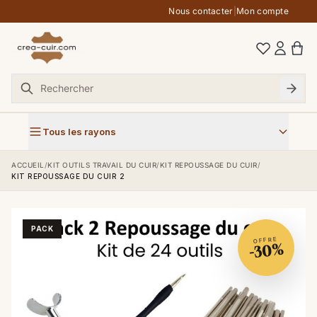
Aller au contenu
Nous contacter
|
Mon compte
Tous les rayons
ACCUEIL
/
KIT OUTILS TRAVAIL DU CUIR
/
KIT REPOUSSAGE DU CUIR
/
KIT REPOUSSAGE DU CUIR 2
PACK
OFFRE
-30%