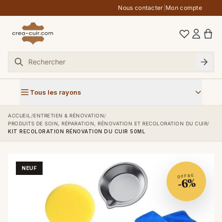
Aller au contenu
Nous contacter
|
Mon compte
Tous les rayons
ACCUEIL
/
ENTRETIEN & RÉNOVATION
/
PRODUITS DE SOIN, RÉPARATION, RÉNOVATION ET RECOLORATION DU CUIR
/
KIT RECOLORATION RÉNOVATION DU CUIR 50ML
NEUF
OFFRE
-6%