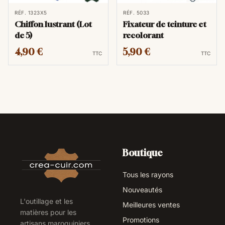
RÉF. 1323X5
RÉF. 5033
Chiffon lustrant (Lot
Fixateur de teinture et
de 5)
recolorant
4,90 €
5,90 €
TTC
TTC
Boutique
Tous les rayons
Nouveautés
L'outillage et les
Meilleures ventes
matières pour les
Promotions
artisans maroquiniers,