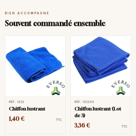
BIEN ACCOMPAGNÉ
Souvent commandé ensemble
RÉF. 1323
RÉF. 1323X3
Chiffon lustrant
Chiffon lustrant (Lot
de 3)
1,40 €
TTC
3,36 €
TTC