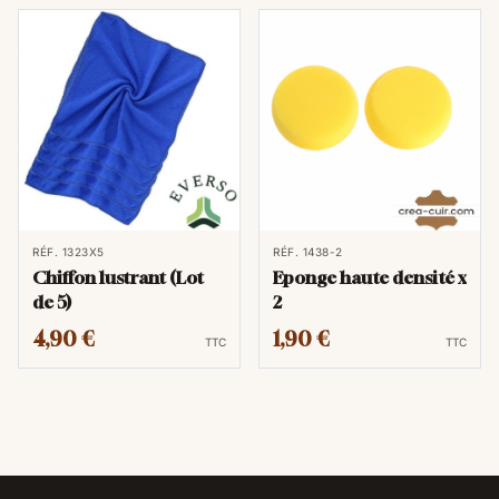
RÉF. 1323X5
RÉF. 1438-2
Chiffon lustrant (Lot
Eponge haute densité x
de 5)
2
4,90 €
1,90 €
TTC
TTC