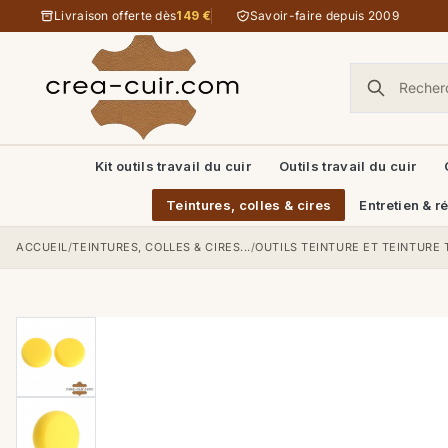
Aller au contenu
Livraison offerte dès
149 €
Savoir-faire depuis 2009
Kit outils travail du cuir
Outils travail du cuir
Teintures, colles & cires
Entretien & r
ACCUEIL
/
TEINTURES, COLLES & CIRES...
/
OUTILS TEINTURE ET TEINTURE