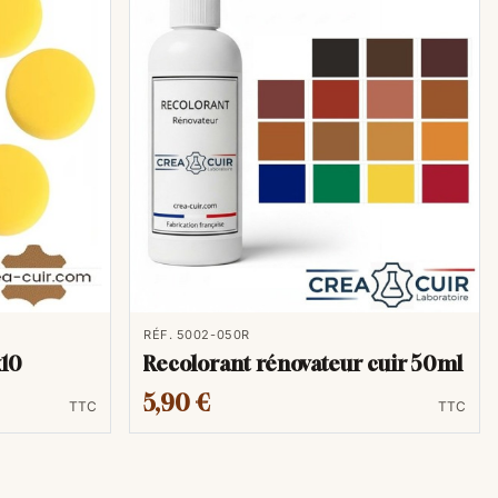
RÉF. 5002-050R
x10
Recolorant rénovateur cuir 50ml
5,90 €
TTC
TTC