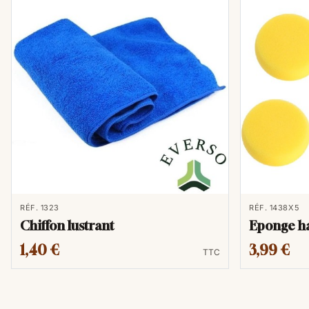
RÉF. 1323
RÉF. 1438X5
Chiffon lustrant
Eponge ha
1,40 €
3,99 €
TTC