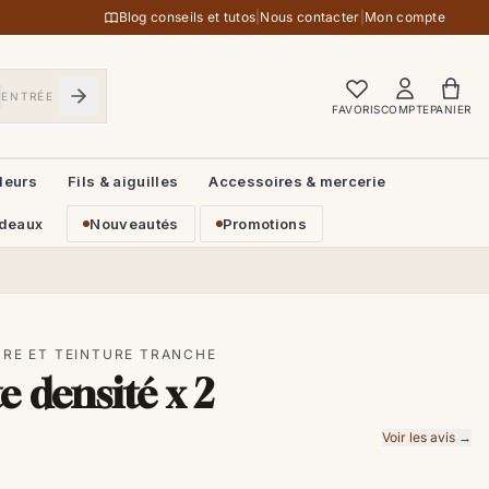
Blog conseils et tutos
|
Nous contacter
|
Mon compte
ENTRÉE
FAVORIS
COMPTE
PANIER
leurs
Fils & aiguilles
Accessoires & mercerie
deaux
Nouveautés
Promotions
URE ET TEINTURE TRANCHE
 densité x 2
Voir les avis →