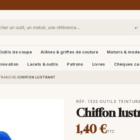
Outils de coupe
Alênes & griffes de couture
Matoirs & mode
énovation
Lacets & outils
Patrons
Livres
Chèques ca
 TRANCHE
/
CHIFFON LUSTRANT
RÉF. 1323
·
OUTILS TEINTUR
Chiffon lust
1,40 €
TTC