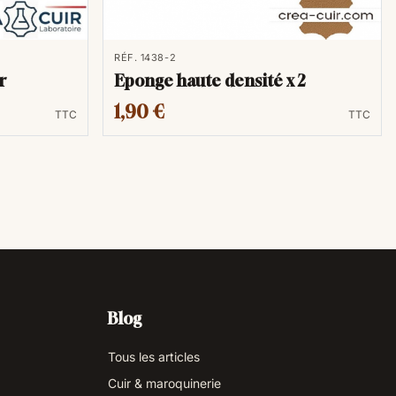
RÉF. 1438-2
r
Eponge haute densité x 2
1,90 €
TTC
TTC
Blog
Tous les articles
Cuir & maroquinerie