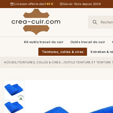
Aller au contenu
Livraison offerte dès
149 €
Savoir-faire depuis 2009
Kit outils travail du cuir
Outils travail du cuir
Teintures, colles & cires
Entretien & r
ACCUEIL
/
TEINTURES, COLLES & CIRES...
/
OUTILS TEINTURE ET TEINTURE