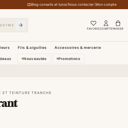
Blog conseils et tutos
|
Nous contacter
|
Mon compte
ENTRÉE
FAVORIS
COMPTE
PANIER
leurs
Fils & aiguilles
Accessoires & mercerie
deaux
Nouveautés
Promotions
E ET TEINTURE TRANCHE
rant