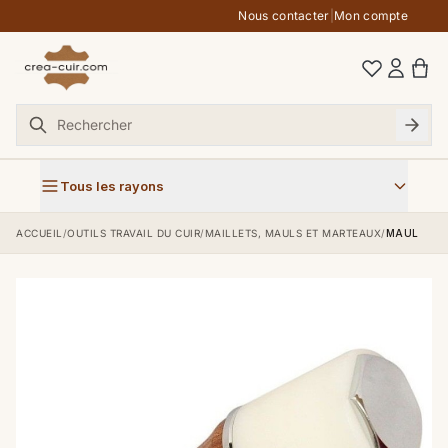
Aller au contenu
Nous contacter
|
Mon compte
Tous les rayons
ACCUEIL
/
OUTILS TRAVAIL DU CUIR
/
MAILLETS, MAULS ET MARTEAUX
/
MAUL