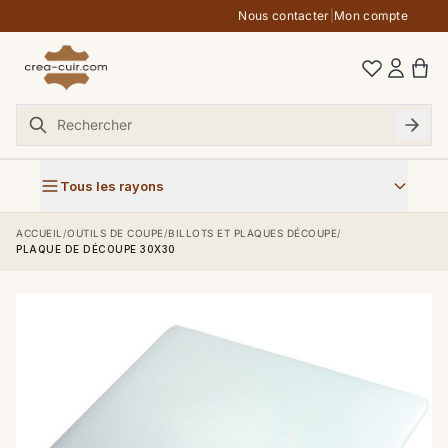
Aller au contenu
Nous contacter
|
Mon compte
Tous les rayons
ACCUEIL
/
OUTILS DE COUPE
/
BILLOTS ET PLAQUES DÉCOUPE
/
PLAQUE DE DÉCOUPE 30X30