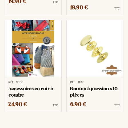
19,90 €
TTC
19,90 €
TTC
RÉF. 9030
RÉF. 1137
Accessoires en cuir à
Bouton à pression x 10
coudre
pièces
24,90 €
6,90 €
TTC
TTC