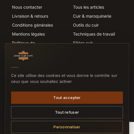
Nous contacter
Tous les articles
Livraison & retours
Cuir & maroquinerie
Conditions générales
Outils du cuir
Mentions légales
Techniques de travail
Politique de
Filière cuir
confidentialité
Métiers du cuir
Suivi de commande
Liens utiles
SERVICE CLIENTS
Ce site utilise des cookies et vous donne le contrôle sur
Nous contacter
ceux que vous souhaitez activer
Réponse sous 24h ouvrées
Tout accepter
Tout refuser
© 2026 Crea-Cuir.com — Tous droits réservés.
Paiement sécurisé
CB
VISA
MC
VIREMENT
Personnaliser