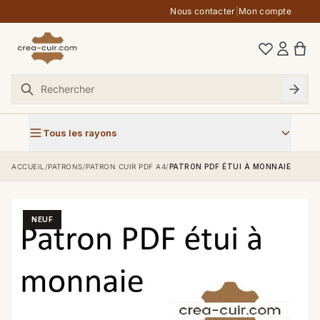
Aller au contenu
Nous contacter
|
Mon compte
Tous les rayons
ACCUEIL
/
PATRONS
/
PATRON CUIR PDF A4
/
PATRON PDF ÉTUI À MONNAIE
NEUF