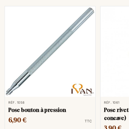
RÉF. 1058
RÉF. 1061
Pose bouton à pression
Pose rive
concave)
6,90 €
TTC
3,90 €