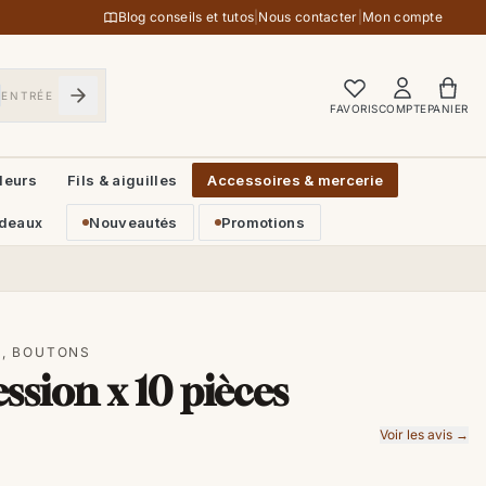
Blog conseils et tutos
|
Nous contacter
|
Mon compte
ENTRÉE
FAVORIS
COMPTE
PANIER
leurs
Fils & aiguilles
Accessoires & mercerie
deaux
Nouveautés
Promotions
S, BOUTONS
ssion x 10 pièces
Voir les avis →