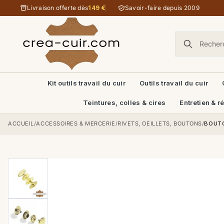
Aller au contenu
Livraison offerte dès
149 €
Savoir-faire depuis 2009
Kit outils travail du cuir
Outils travail du cuir
Teintures, colles & cires
Entretien & r
ACCUEIL
/
ACCESSOIRES & MERCERIE
/
RIVETS, OEILLETS, BOUTONS
/
BOUTO