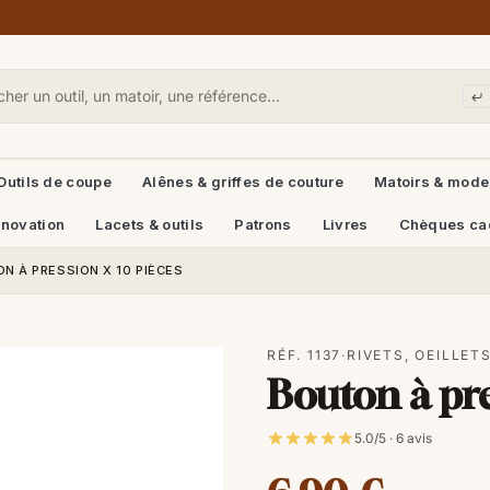
Outils de coupe
Alênes & griffes de couture
Matoirs & mode
énovation
Lacets & outils
Patrons
Livres
Chèques ca
N À PRESSION X 10 PIÈCES
RÉF. 1137
·
RIVETS, OEILLET
Bouton à pre
5.0/5 · 6 avis