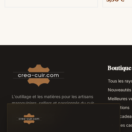
Boutique
Tous les ray
Nouveautés
L'outillage et les matières pour les artisans
Meilleures v
maroquiniers, selliers et passionnés du cuir.
Promotions
Idées cade
Chèques ca