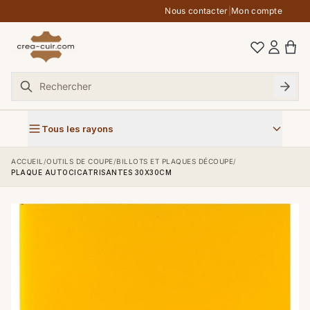
Aller au contenu
Nous contacter
|
Mon compte
Tous les rayons
ACCUEIL
/
OUTILS DE COUPE
/
BILLOTS ET PLAQUES DÉCOUPE
/
PLAQUE AUTOCICATRISANTES 30X30CM