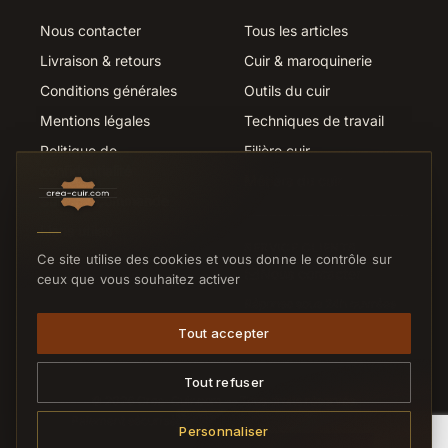
Nous contacter
Tous les articles
Livraison & retours
Cuir & maroquinerie
Conditions générales
Outils du cuir
Mentions légales
Techniques de travail
Politique de
Filière cuir
confidentialité
Métiers du cuir
Suivi de commande
Liens utiles
SERVICE CLIENTS
Ce site utilise des cookies et vous donne le contrôle sur
Nous contacter
ceux que vous souhaitez activer
Réponse sous 24h ouvrées
Tout accepter
Tout refuser
© 2026 Crea-Cuir.com — Tous droits réservés.
Paiement sécurisé
CB
VISA
MC
VIREMENT
Personnaliser