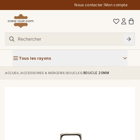
Aller au contenu
Nous contacter
|
Mon compte
Tous les rayons
ACCUEIL
/
ACCESSOIRES & MERCERIE
/
BOUCLES
/
BOUCLE 20MM