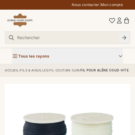
Aller au contenu
Nous contacter
|
Mon compte
Tous les rayons
ACCUEIL
/
FILS & AIGUILLES
/
FIL COUTURE CUIR
/
FIL POUR ALÊNE COUD-VITE