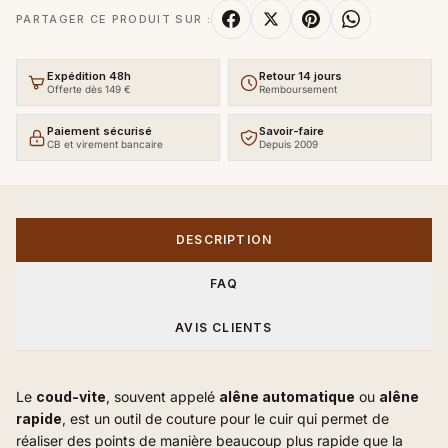
PARTAGER CE PRODUIT SUR :
Expédition 48h
Retour 14 jours
Offerte dès 149 €
Remboursement
Paiement sécurisé
Savoir-faire
CB et virement bancaire
Depuis 2009
DESCRIPTION
FAQ
AVIS CLIENTS
Le
c
oud-vite
, souvent appelé
a
lêne automatique
ou
alêne
rapide
, est un outil de couture pour le cuir qui permet de
réaliser des points de manière beaucoup plus rapide que la