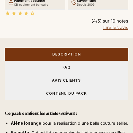
Paiement sécurisé
Savoir-faire
CB et virement bancaire
Depuis 2009





(4/5) sur 10 notes
Lire les avis
DESCRIPTION
FAQ
AVIS CLIENTS
CONTENU DU PACK
Ce pack contient les articles suivant :
Alêne losange
pour la réalisation d'une belle couture sellier.
Rainette
,
Cet outil de maroquinerie sert à creuser un sillon