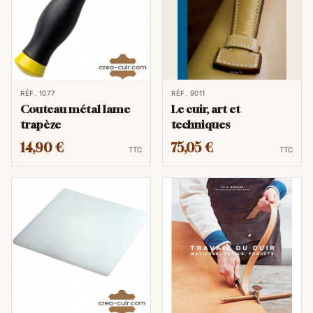
RÉF. 1077
RÉF. 9011
Couteau métal lame
Le cuir, art et
trapèze
techniques
14,90 €
75,05 €
TTC
TTC