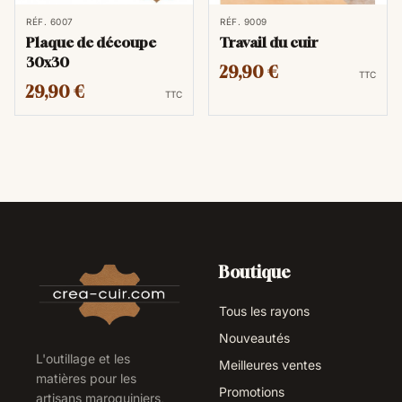
RÉF. 6007
RÉF. 9009
Plaque de découpe
Travail du cuir
30x30
29,90 €
TTC
29,90 €
TTC
Boutique
Tous les rayons
Nouveautés
L'outillage et les
Meilleures ventes
matières pour les
Promotions
artisans maroquiniers,