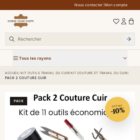
Aller au contenu
Nous contacter
|
Mon compte
Tous les rayons
ACCUEIL
/
KIT OUTILS TRAVAIL DU CUIR
/
KIT COUTURE ET TRAVAIL DU CUIR
/
PACK 2 COUTURE CUIR
PACK
OFFRE
-10%