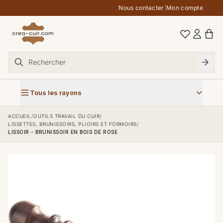
Aller au contenu
Nous contacter
|
Mon compte
Tous les rayons
ACCUEIL
/
OUTILS TRAVAIL DU CUIR
/
LISSETTES, BRUNISSOIRS, PLIOIRS ET FORMOIRS
/
LISSOIR - BRUNISSOIR EN BOIS DE ROSE