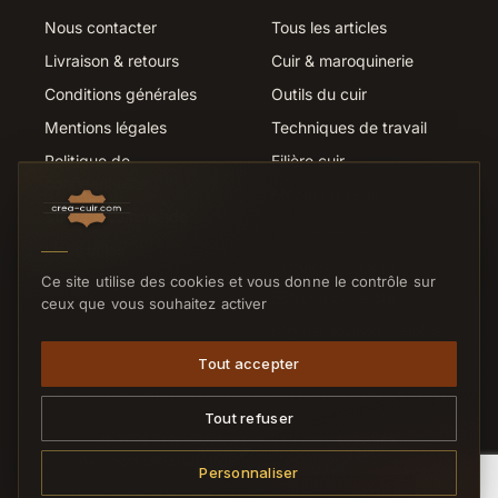
Nous contacter
Tous les articles
Livraison & retours
Cuir & maroquinerie
Conditions générales
Outils du cuir
Mentions légales
Techniques de travail
Politique de
Filière cuir
confidentialité
Métiers du cuir
Suivi de commande
Liens utiles
SERVICE CLIENTS
Ce site utilise des cookies et vous donne le contrôle sur
Nous contacter
ceux que vous souhaitez activer
Réponse sous 24h ouvrées
Tout accepter
Tout refuser
© 2026 Crea-Cuir.com — Tous droits réservés.
Paiement sécurisé
CB
VISA
MC
VIREMENT
Personnaliser