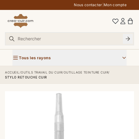
Aller au contenu
Nous contacter
|
Mon compte
Tous les rayons
ACCUEIL
/
OUTILS TRAVAIL DU CUIR
/
OUTILLAGE TEINTURE CUIR
/
STYLO RETOUCHE CUIR