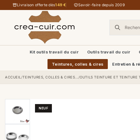
Aller au contenu
Livraison offerte dès
149 €
Savoir-faire depuis 2009
Kit outils travail du cuir
Outils travail du cuir
Teintures, colles & cires
Entretien & r
ACCUEIL
/
TEINTURES, COLLES & CIRES...
/
OUTILS TEINTURE ET TEINTURE
NEUF