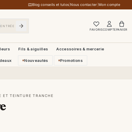
Blog conseils et tutos
|
Nous contacter
|
Mon compte
ENTRÉE
FAVORIS
COMPTE
PANIER
leurs
Fils & aiguilles
Accessoires & mercerie
deaux
Nouveautés
Promotions
E ET TEINTURE TRANCHE
re