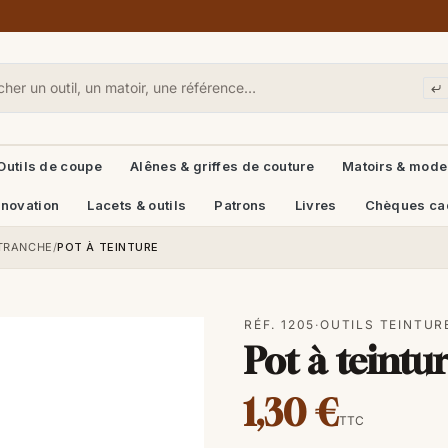
Outils de coupe
Alênes & griffes de couture
Matoirs & mode
énovation
Lacets & outils
Patrons
Livres
Chèques ca
 TRANCHE
/
POT À TEINTURE
RÉF. 1205
·
OUTILS TEINTUR
Pot à teintu
1,30 €
TTC