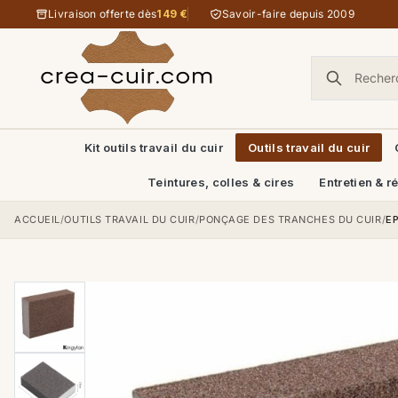
Aller au contenu
Livraison offerte dès
149 €
Savoir-faire depuis 2009
Kit outils travail du cuir
Outils travail du cuir
Teintures, colles & cires
Entretien & r
ACCUEIL
/
OUTILS TRAVAIL DU CUIR
/
PONÇAGE DES TRANCHES DU CUIR
/
E