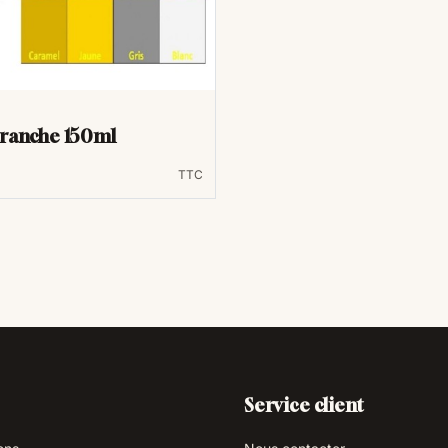
tranche 150ml
TTC
Service client