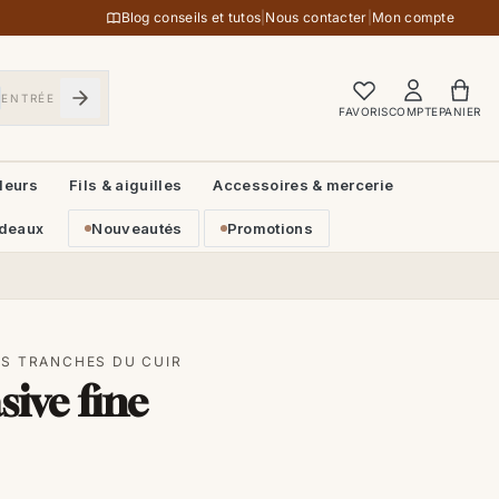
Blog conseils et tutos
|
Nous contacter
|
Mon compte
ENTRÉE
FAVORIS
COMPTE
PANIER
leurs
Fils & aiguilles
Accessoires & mercerie
deaux
Nouveautés
Promotions
S TRANCHES DU CUIR
ive fine