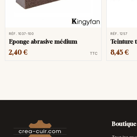
RÉF. 1037-100
RÉF. 1257
Eponge abrasive médium
Teinture 
2,40 €
8,45 €
TTC
Boutique