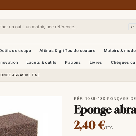
Outils de coupe
Alênes & griffes de couture
Matoirs & mode
énovation
Lacets & outils
Patrons
Livres
Chèques ca
PONGE ABRASIVE FINE
RÉF. 1039-180
·
PONÇAGE DE
Eponge abras
2,40 €
TTC