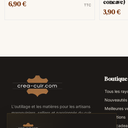
concave)
6,90 €
TTC
3,90 €
Boutique
Tous les ray
Nouveautés
L'outillage et les matières pour les artisans
Meilleures v
maroquiniers, selliers et passionnés du cuir.
Promotions
Idées cade