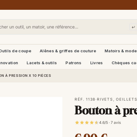
Outils de coupe
Alênes & griffes de couture
Matoirs & mode
énovation
Lacets & outils
Patrons
Livres
Chèques ca
N À PRESSION X 10 PIÈCES
RÉF. 1138
·
RIVETS, OEILLET
Bouton à pre
4.6/5 · 7 avis