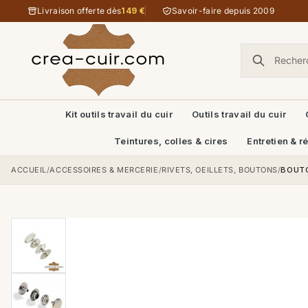
Aller au contenu
Livraison offerte dès
149 €
Savoir-faire depuis 2009
Kit outils travail du cuir
Outils travail du cuir
Teintures, colles & cires
Entretien & r
ACCUEIL
/
ACCESSOIRES & MERCERIE
/
RIVETS, OEILLETS, BOUTONS
/
BOUTO