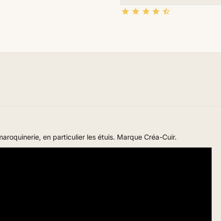





aroquinerie, en particulier les étuis. Marque Créa-Cuir.