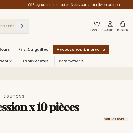
Blog conseils et tutos
|
Nous contacter
|
Mon compte
ENTRÉE
FAVORIS
COMPTE
PANIER
leurs
Fils & aiguilles
Accessoires & mercerie
deaux
Nouveautés
Promotions
S, BOUTONS
ssion x 10 pièces
Voir les avis →