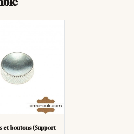
mble
ts et boutons (Support