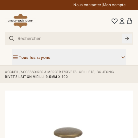
Aller au contenu
Nous contacter
|
Mon compte
Tous les rayons
ACCUEIL
/
ACCESSOIRES & MERCERIE
/
RIVETS, OEILLETS, BOUTONS
/
RIVETS LAITON VIEILLI 9.5MM X 100