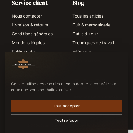
Service client
Blog
Nous contacter
Tous les articles
Livraison & retours
Cuir & maroquinerie
Conditions générales
Outils du cuir
Mentions légales
Techniques de travail
Politique de
Filière cuir
confidentialité
Métiers du cuir
Suivi de commande
Liens utiles
SERVICE CLIENTS
Ce site utilise des cookies et vous donne le contrôle sur
Nous contacter
ceux que vous souhaitez activer
Réponse sous 24h ouvrées
Tout accepter
Tout refuser
© 2026 Crea-Cuir.com — Tous droits réservés.
Paiement sécurisé
CB
VISA
MC
VIREMENT