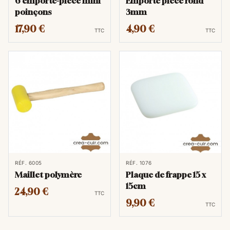
6 emporte-pièce mini
Emporte pièce rond
poinçons
3mm
17,90 €
4,90 €
TTC
TTC
RÉF. 6005
RÉF. 1076
Maillet polymère
Plaque de frappe 15 x
15cm
24,90 €
TTC
9,90 €
TTC