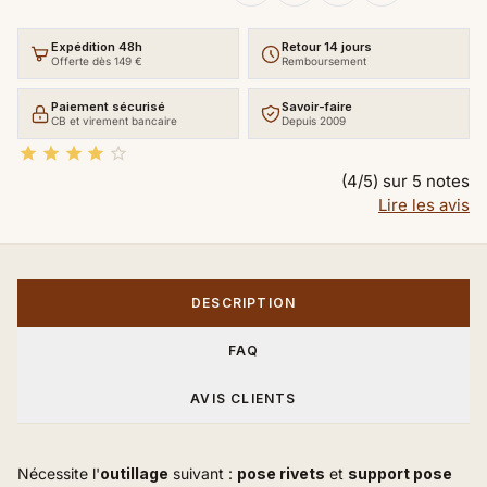
Expédition 48h
Retour 14 jours
Offerte dès 149 €
Remboursement
Paiement sécurisé
Savoir-faire
CB et virement bancaire
Depuis 2009





(4/5) sur 5 notes
Lire les avis
DESCRIPTION
FAQ
AVIS CLIENTS
Nécessite l'
outillage
suivant :
pose rivets
et
support pose