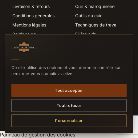
Livraison & retours
Cuir & maroquinerie
Conditions générales
Outils du cuir
Mentions légales
Techniques de travail
Politique de
Filière cuir
confidentialité
Métiers du cuir
Suivi de commande
Liens utiles
SERVICE CLIENTS
Ce site utilise des cookies et vous donne le contrôle sur
Nous contacter
ceux que vous souhaitez activer
Réponse sous 24h ouvrées
Tout accepter
Tout refuser
© 2026 Crea-Cuir.com — Tous droits réservés.
Paiement sécurisé
CB
VISA
MC
VIREMENT
Personnaliser
Panneau de gestion des cookies