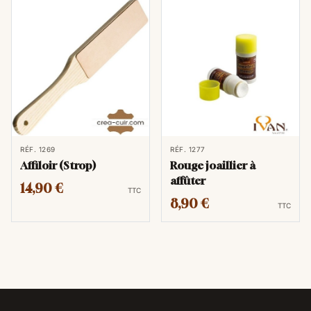
RÉF. 1269
RÉF. 1277
Affiloir (Strop)
Rouge joaillier à
affûter
14,90 €
TTC
8,90 €
TTC