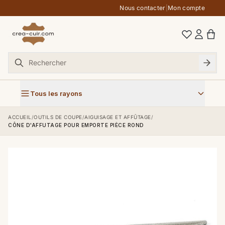
Aller au contenu
Nous contacter
|
Mon compte
Tous les rayons
ACCUEIL
/
OUTILS DE COUPE
/
AIGUISAGE ET AFFÛTAGE
/
CÔNE D'AFFUTAGE POUR EMPORTE PIÈCE ROND