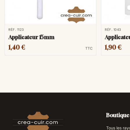
RÉF. 1123
RÉF. 1043
Applicateur 15mm
Applicat
1,40 €
1,90 €
TTC
Boutique
Tous les ray