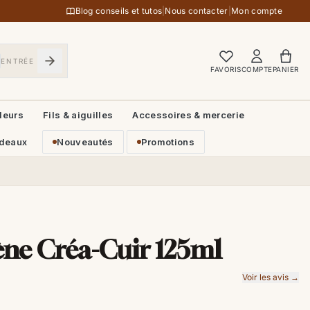
Blog conseils et tutos
|
Nous contacter
|
Mon compte
ENTRÉE
FAVORIS
COMPTE
PANIER
leurs
Fils & aiguilles
Accessoires & mercerie
deaux
Nouveautés
Promotions
ène Créa-Cuir 125ml
Voir les avis →