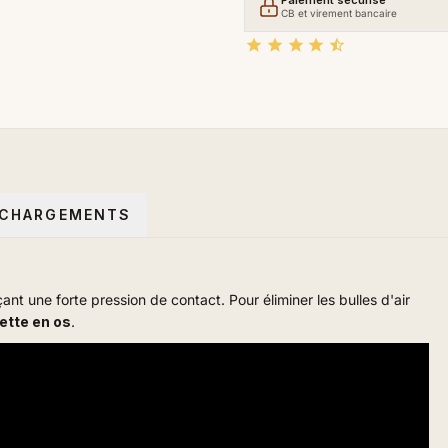
Paiement sécurisé
CB et virement bancaire





ÉCHARGEMENTS
ant une forte pression de contact.
Pour éliminer les bulles d'air
sette en os
.