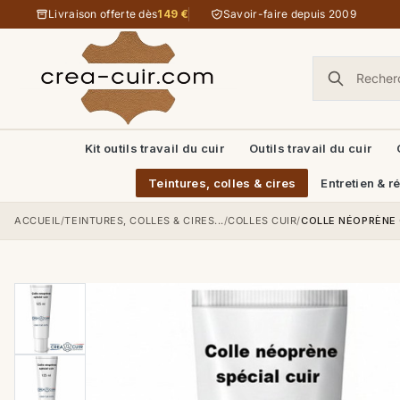
Aller au contenu
Livraison offerte dès
149 €
Savoir-faire depuis 2009
Kit outils travail du cuir
Outils travail du cuir
Teintures, colles & cires
Entretien & r
ACCUEIL
/
TEINTURES, COLLES & CIRES...
/
COLLES CUIR
/
COLLE NÉOPRÈNE 