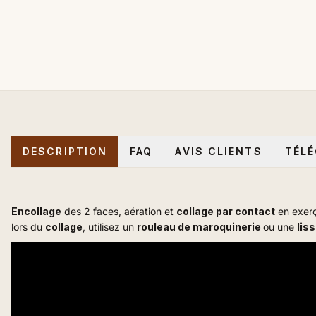
DESCRIPTION
FAQ
AVIS CLIENTS
TÉL
Encollage
des 2 faces, aération et
collage par contact
en exerç
lors du
collage
, utilisez un
rouleau de maroquinerie
ou une
lis