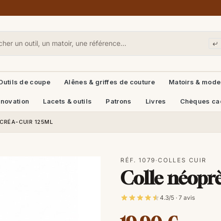
Outils de coupe
Alênes & griffes de couture
Matoirs & mode
énovation
Lacets & outils
Patrons
Livres
Chèques ca
CRÉA-CUIR 125ML
RÉF. 1079
·
COLLES CUIR
Colle néopr
4.3/5 · 7 avis